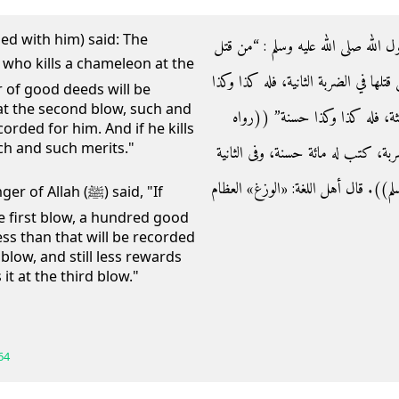
ed with him) said: The
- لله صلى الله عليه وسلم ‏:‏ “من قتل
ها في الضربة الثانية، فله كذا وكذا
 of good deeds will be
 at the second blow, such and
ة، فله كذا وكذا حسنة” ‏(‏‏(‏رواه
orded for him. And if he kills
such and such merits."
ول ضربة، كتب له مائة حسنة، وفى الثانية
‏)‏‏)‏‏.‏ قال أهل اللغة: «الوزغ» العظام
lah (ﷺ) said, "If
e first blow, a hundred good
ess than that will be recorded
d blow, and still less rewards
 it at the third blow."
64