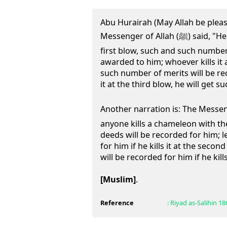
Abu Hurairah (May Allah be pleas
Messenger of Allah (ﷺ) said, "He who kills a chameleon at the
first blow, such and such number
awarded to him; whoever kills it
such number of merits will be rec
it at the third blow, he will get 
Another narration is: The Messenger of Al
anyone kills a chameleon with th
deeds will be recorded for him; l
for him if he kills it at the secon
will be recorded for him if he kills
[Muslim]
.
Reference
:
Riyad as-Salihin
18