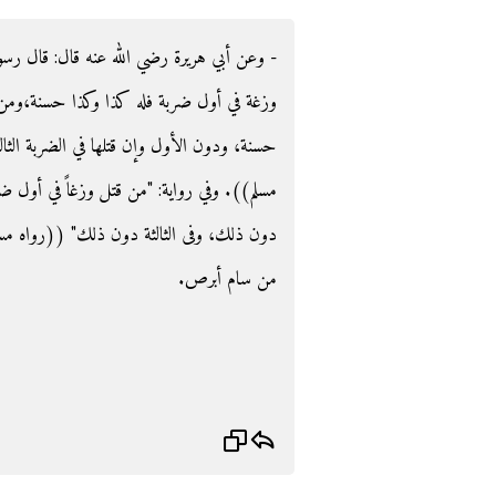
وعن أبي هريرة رضي الله عنه قال‏:‏ قال رسول ا
وزغة في أول ضربة فله كذا وكذا حسنة،ومن قتل
حسنة، ودون الأول وإن قتلها في الضربة الثالث
مسلم‏)‏‏)‏‏.‏ وفي رواية‏:‏ ‏"‏من قتل وزغاً في أ
دون ذلك، وفى الثالثة دون ذلك‏"‏ ‏(‏‏(‏رواه مسلم
من سام أبرص.