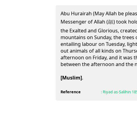
Abu Hurairah (May Allah be pleas
Messenger of Allah (ﷺ) took hold of my hand and said, "Allah,
the Exalted and Glorious, create
mountains on Sunday, the trees 
entailing labour on Tuesday, lig
out animals of all kinds on Thur
afternoon on Friday, and it was t
between the afternoon and the n
[Muslim]
.
Reference
:
Riyad as-Salihin
18