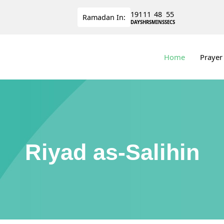
191
11
48
55
Ramadan
In:
DAYS
HRS
MINS
SECS
Home
Prayer
Riyad as-Salihin