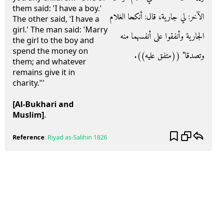
them said: 'I have a boy.'
الآخر‏:‏ لي جارية، قال‏:‏ أنكحا الغلام
The other said, 'I have a
girl.' The man said: 'Marry
الجارية وأنفقوا على أنفسهما منه
the girl to the boy and
spend the money on
وتصدقا‏"‏ ‏(‏‏(‏متفق عليه‏)‏‏)‏‏.‏
them; and whatever
remains give it in
charity."'
[Al-Bukhari and
Muslim]
.
Reference
:
Riyad as-Salihin
1826