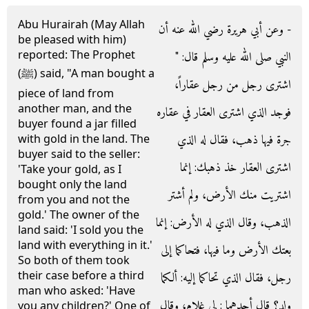
Abu Hurairah (May Allah
- وعن أبي هريرة رضي الله عنه أن
be pleased with him)
reported: The Prophet
النبي صلى الله عليه وسلم قال‏:‏ ‏"‏
(ﷺ) said, "A man bought a
اشترى رجل من رجل عقاراً،
piece of land from
another man, and the
فوجد الذي اشترى العقار في عقاره
buyer found a jar filled
جرة فيها ذهب، فقال له الذي
with gold in the land. The
buyer said to the seller:
اشترى العقار خذ ذهبك‏:‏ إنما
'Take your gold, as I
bought only the land
اشتريت منك الأرض، ولم أشتر
from you and not the
gold.' The owner of the
الذهب، وقال الذي له الأرض‏:‏ إنما
land said: 'I sold you the
land with everything in it.'
بعتك الأرض وما فيها، فتحاكما إلى
So both of them took
their case before a third
رجل، فقال الذي تحاكما إليه‏:‏ ألكما
man who asked: 'Have
ولد‏؟‏ قال أحدهما ‏:‏ لي غلام، وقال
you any children?' One of