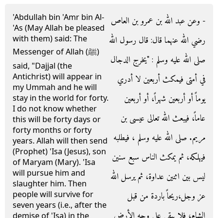
'Abdullah bin 'Amr bin Al-
- وعن عبد الله بن عمرو بن العاص
'As (May Allah be pleased
with them) said: The
رضي الله عنهما قال‏:‏ قال رسول الله
Messenger of Allah (ﷺ)
صلى الله عليه وسلم ‏:‏ ‏"‏يخرج الدجال
said, "Dajjal (the
Antichrist) will appear in
في أمتى فيمكث أربعين لا أدري
my Ummah and he will
يوماً أو أربعين شهراً، أو أربعين
stay in the world for forty.
I do not know whether
عاماً، فيبعث الله تعالى عيسى بن
this will be forty days or
forty months or forty
مريم‏.‏ صلى الله عليه وسلم ، فيطلبه
years. Allah will then send
(Prophet) 'Isa (Jesus), son
فيهلكه، ثم يمكث الناس سبع سنين
of Maryam (Mary). 'Isa
will pursue him and
ليس بين اثنين عداوة، ثم يرسل الله
slaughter him. Then
people will survive for
عز وجل،ريحاً باردة من قبل
seven years (i.e., after the
الشام، فلا يبقى على وجه الأرض
demise of 'Isa) in the