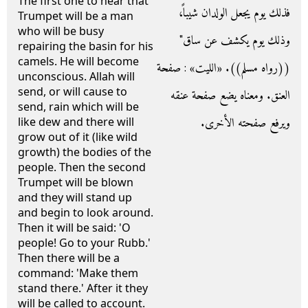
The first one to hear that
فذلك يوم يجعل الولدان شيباً،
Trumpet will be a man
who will be busy
وذلك يوم يكشف عن ساق‏"‏
repairing the basin for his
camels. He will become
‏(‏‏(‏رواه مسلم‏)‏‏)‏‏.‏ «الليت» : صفحة
unconscious. Allah will
send, or will cause to
العنق. ومعناه يضع صفحة عنقه
send, rain which will be
ويرفع صفحته الأخرى.
like dew and there will
grow out of it (like wild
growth) the bodies of the
people. Then the second
Trumpet will be blown
and they will stand up
and begin to look around.
Then it will be said: 'O
people! Go to your Rubb.'
Then there will be a
command: 'Make them
stand there.' After it they
will be called to account.