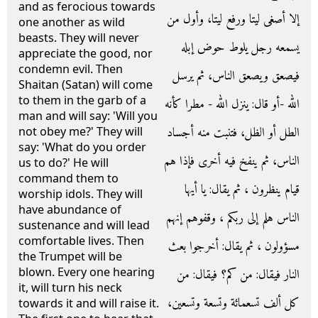
and as ferocious towards
إلا أصغى ليتا ورفع ليتا، وأول من
one another as wild
beasts. They will never
يسمعه رجل يلوط حوض إبله
appreciate the good, nor
condemn evil. Then
فيصعق ويصعق الناس، ثم يرسل
Shaitan (Satan) will come
to them in the garb of a
الله -أو قال‏:‏ ينزل الله - مطرا كأنه
man and will say: 'Will you
الطل أو الظل، فتنبت منه أجساد
not obey me?' They will
say: 'What do you order
الناس، ثم ينفخ فيه أخرى فإذا هم
us to do?' He will
command them to
قيام ينظرون ، ثم يقال‏:‏ يا أيها
worship idols. They will
have abundance of
الناس هلم إلى ربكم ، وقفوهم إنهم
sustenance and will lead
comfortable lives. Then
مسؤولون ‎، ثم يقال‏:‏ أخرجوا بعث
the Trumpet will be
blown. Every one hearing
النار فيقال‏:‏ من كم‏؟‏ فيقال‏:‏ من
it, will turn his neck
كل ألف تسعمائة وتسعة وتسعين،
towards it and will raise it.