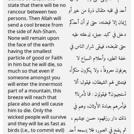
state that there will be no
أحد في قلبه مثقال ذرة من خير أو
rancour between two
persons. Then Allah will
إيمان إلا قبضته، حتى لو أن أحدكم
send a cool breeze from
the side of Ash-Sham.
دخل في كبد جبل، لدخلته عليه
None will remain upon
the face of the earth
حتى تقبضه، فيبقى شرار الناس في
having the smallest
خفة الطير، وأحلام السباع لا
particle of good or Faith
in him but he will die, so
يعرفون معروفاً ، ولا ينكرون منكراً،
much so that even if
someone amongst you
فيتمثل لهم الشيطان، فيقول‏:‏ ألا
will enter the innermost
part of a mountain, this
تستجيبون‏؟‏ فيقولون ‏:‏ فما تأمرنا‏؟‏
breeze will reach that
place also and will cause
فيأمرهم بعبادة الأوثان، وهم في
him to die. Only the
wicked people will survive
ذلك دار رزقهم، حسن عيشهم ،
and they will be as fast as
ثم ينفخ في الصور، فلا يسمعه أحد
birds (i.e., to commit evil)