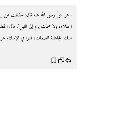
عن عليّ رضي الله عنه قال‏:‏ حفظت عن رسول الله
احتلام، ولا صمات يوم إلى الليل‏"‏‏.‏ قال الخط
نسك الجاهلية الصمات، فنهوا في الإسلام عن ذل