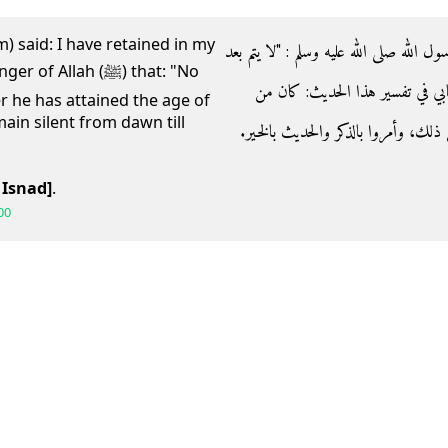
m) said: I have retained in my
-  صلى الله عليه وسلم ‏:‏ ‏"‏لا يتم بعد
lah (ﷺ) that: "No
ابي في تفسير هذا الحديث‏:‏ كان من
r he has attained the age of
main silent from dawn till
ك، وأمروا بالذكر والحديث بالخير‏.‏
 Isnad]
.
00