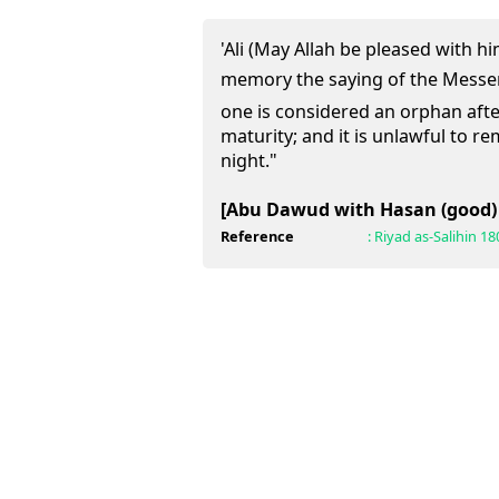
'Ali (May Allah be pleased with hi
memory the saying of the Messenger of Al
one is considered an orphan afte
maturity; and it is unlawful to re
night."
[Abu Dawud with Hasan (good)
Reference
:
Riyad as-Salihin
18