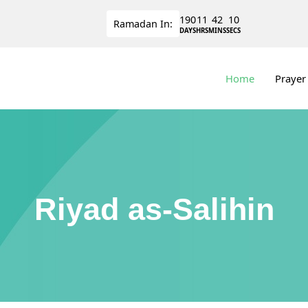
190
11
42
10
Ramadan
In:
DAYS
HRS
MINS
SECS
Home
Prayer
Riyad as-Salihin