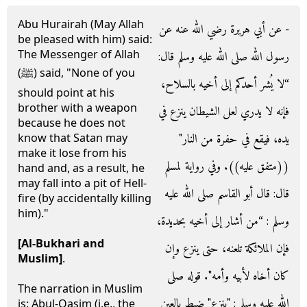
Abu Hurairah (May Allah
- عن أبي هريرة رضي الله عنه عن
be pleased with him) said:
The Messenger of Allah
رسول الله صلى الله عليه وسلم قال‏:‏
(ﷺ) said, "None of you
“لا يُشر أحدكم إلى أخيه بالسلاح،
should point at his
brother with a weapon
فإنه لا يدري لعل الشيطان ينزع في
because he does not
يده، فيقع في حفرة من النار‏"‏
know that Satan may
make it lose from his
‏(‏‏(‏متفق عليه‏)‏‏)‏‏.‏ وفي رواية لمسلم
hand and, as a result, he
may fall into a pit of Hell-
قال‏:‏ قال أبو القاسم صلى الله عليه
fire (by accidentally killing
him)."
وسلم ‏:‏ “من أشار إلى أخيه بحديدة،
[Al-Bukhari and
فإن الملائكة تلعنه، حتى ينزع وإن
Muslim]
.
كان أخاه لأبيه وأمه‏"‏‏.‏ قوله صلى
The narration in Muslim
الله عليه وسلم ‏:‏ ‏"‏ينزِع‏"‏ ضبط بالعين
is: Abul-Qasim (i.e., the