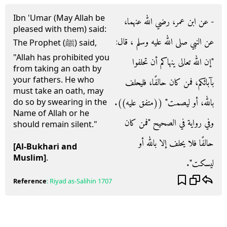
Ibn 'Umar (May Allah be
- عن ابن عمر، رضي الله عنهما،
pleased with them) said:
عن النبي صلى الله عليه وسلم ، قال‏:‏
The Prophet (ﷺ) said,
"Allah has prohibited you
‏"‏إن الله تعالى ينهاكم أن تحلفوا
from taking an oath by
your fathers. He who
بآبائكم، فمن كان حالفًا، فليحلف
must take an oath, may
بالله، أو ليصمت‏"‏ ‏(‏‏(‏متفق عليه‏)‏‏)‏‏.‏
do so by swearing in the
Name of Allah or he
وفي رواية في الصحيح ‏"‏فمن كان
should remain silent."
حالفًا فلا يحلف إلا بالله أو
[Al-Bukhari and
Muslim]
.
ليسكت‏"‏‏.‏
Reference
:
Riyad as-Salihin
1707