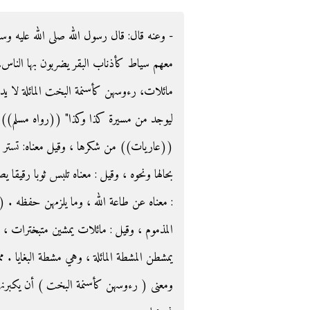
وعنه قال‏:‏ قال رسول الله صلى الله عليه وسلم ‏:‏ 
معهم سياط كأذناب البقر يضربون بها الناس
مائلات، رءوسهن كأسنمة البخت المائلة لا يد
ليوجد من مسيرة كذا وكذا‏"‏ ‏(‏‏(‏رواه مسلم‏)‏
عاريات)) من شكرها ، وقيل معناه: تستر ب
بحالها ونحوه ، وقيل : معناه تلبس ثوبا رقيقا
معناه عن طاعة الله ، وما يلزمهن حفظه . ( 
المذموم ، وقيل : مائلات يمشين متبخترات ، 
يمشطن المشطة المائلة ، وهي مشطة البغايا .
ومعنى ( رءوسهن كأسنمة البخت ) أن يكبرنها