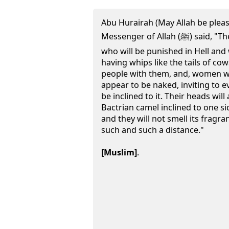
Abu Hurairah (May Allah be pleas
Messenger of Allah (ﷺ) said, "There are two types of people
who will be punished in Hell an
having whips like the tails of cow
people with them, and, women wh
appear to be naked, inviting to ev
be inclined to it. Their heads wil
Bactrian camel inclined to one si
and they will not smell its fragr
such and such a distance."
[Muslim]
.