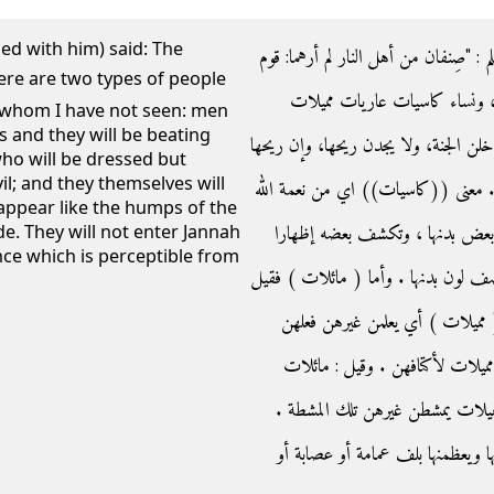
ed with him) said: The
- ‏"‏صِنفان من أهل النار لم أرهما‏:‏ قوم
، ونساء كاسيات عاريات مميلات
d whom I have not seen: men
s and they will be beating
خلن الجنة، ولا يجدن ريحها، وإن ريحها
o will be dressed but
il; and they themselves will
‏)‏‏.‏ معنى ((كاسيات)) اي من نعمة الله
l appear like the humps of the
((عض بدنها ، وتكشف بعضه إظهارا
de. They will not enter Jannah
ance which is perceptible from
 يصف لون بدنها . وأما ( مائلات ) فقيل
: مميلات ) أي يعلمن غيرهن فعلهن
مميلات لأكتافهن . وقيل : مائلات
 . مميلات يمشطن غيرهن تلك المشطة
 ويعظمنها بلف عمامة أو عصابة أو