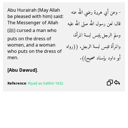
Abu Hurairah (May Allah
- وعن أبي هريرة رضي الله عنه
be pleased with him) said:
The Messenger of Allah
قال‏:‏ لعن رسول الله صلى الله عليه
(ﷺ) cursed a man who
وسلم الرجل يلبس لبسة المرأة،
puts on the dress of
women, and a woman
والمرأة تلبس لبسة الرجل‏.‏ ‏(‏‏(‏رواه
who puts on the dress of
أبو داود بإسناد صحيح‏)‏‏)‏‏.‏
men.
[Abu Dawud]
.
Reference
:
Riyad as-Salihin
1632