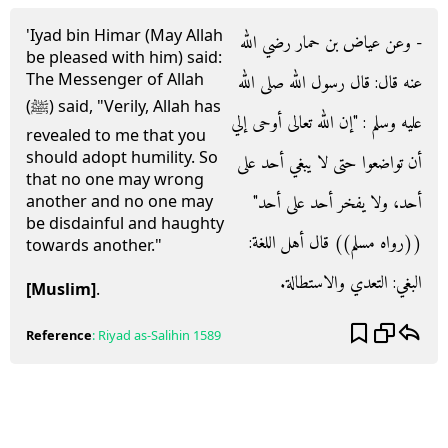
'Iyad bin Himar (May Allah
- وعن عياض بن حمار رضي الله
be pleased with him) said:
The Messenger of Allah
عنه قال‏:‏ قال رسول الله صلى الله
(ﷺ) said, "Verily, Allah has
عليه وسلم ‏:‏ ‏"‏إن الله تعالى أوحى إلي
revealed to me that you
should adopt humility. So
أن تواضعوا حتى لا يبغي أحد على
that no one may wrong
أحد، ولا يفخر أحد على أحد‏"‏
another and no one may
be disdainful and haughty
‏(‏‏(‏رواه مسلم‏)‏‏)‏ قال أهل اللغة‏:‏
towards another."
البغي‏:‏ التعدي والاستطالة‏.‏
[Muslim]
.
Reference
:
Riyad as-Salihin
1589