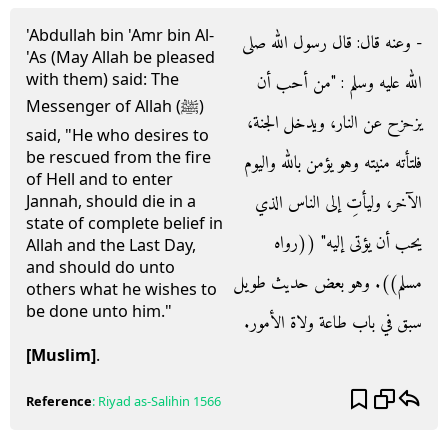
'Abdullah bin 'Amr bin Al-
- وعنه قال‏:‏ قال رسول الله صلى
'As (May Allah be pleased
with them) said: The
الله عليه وسلم ‏:‏ ‏"‏من أحب أن
Messenger of Allah (ﷺ)
يزحزح عن النار، ويدخل الجنة،
said, "He who desires to
be rescued from the fire
فلتأته منيته وهو يؤمن بالله واليوم
of Hell and to enter
الآخر، وليأتِ إلى الناس الذي
Jannah, should die in a
state of complete belief in
يحب أن يؤتى إليه‏"‏ ‏(‏‏(‏رواه
Allah and the Last Day,
and should do unto
مسلم‏)‏‏)‏‏.‏ وهو بعض حديث طويل
others what he wishes to
be done unto him."
سبق في باب طاعة ولاة الأمور‏.‏
[Muslim]
.
Reference
:
Riyad as-Salihin
1566