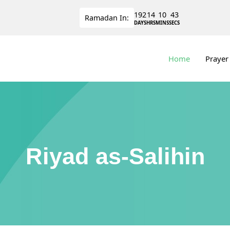
192
14
10
42
Ramadan
In:
DAYS
HRS
MINS
SECS
Home
Prayer
Riyad as-Salihin