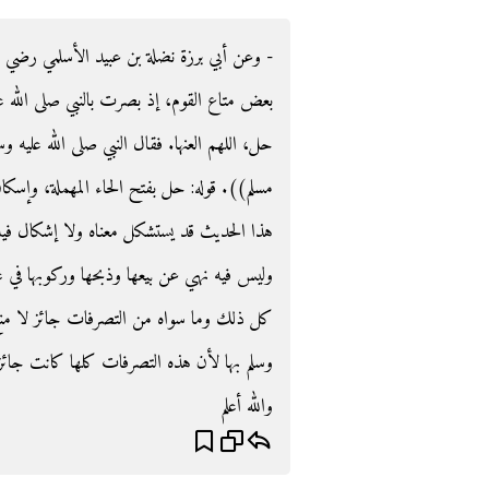
وعن أبي برزة نضلة بن عبيد الأسلمي رضي الله 
بعض متاع القوم، إذ بصرت بالنبي صلى الله علي
حل، اللهم العنها‏.‏ فقال النبي صلى الله عليه وسلم ‏:
مسلم‏)‏‏)‏‏. ‏قوله: حل بفتح الحاء المهملة، وإس
هذا الحديث قد يستشكل معناه ولا إشكال فيه ب
وليس فيه نهي عن بيعها وذبحها وركوبها في غير
كل ذلك وما سواه من التصرفات جائز لا منع 
وسلم بها لأن هذه التصرفات كلها كانت جائزة 
والله أعلم