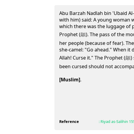
Abu Barzah Nadlah bin 'Ubaid Al-
with him) said: A young woman w
which there was the luggage of 
Prophet (ﷺ). The pass of the mountain became narrow for
her people (because of fear). T
she-camel: "Go ahead." When it d
Allah! Curse it." The Prophet (ﷺ) said, "The she-camel that has
been cursed should not accompa
[Muslim]
.
Reference
:
Riyad as-Salihin
15