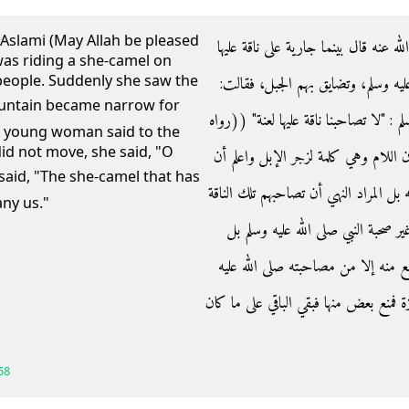
Aslami (May Allah be pleased
- عنه قال بينما جارية على ناقة عليها
as riding a she-camel on
people. Suddenly she saw the
ه وسلم، وتضايق بهم الجبل، فقالت‏:‏
‏ ‏"‏لا تصاحبنا ناقة عليها لعنة‏"‏ ‏(‏‏(‏رواه
he young woman said to the
id not move, she said, "O
كان اللام وهي كلمة لزجر الإبل واعلم أن
ل المراد النهي أن تصاحبهم تلك الناقة
ny us."
 صحبة النبي صلى الله عليه وسلم بل
منه إلا من مصاحبته صلى الله عليه
فمنع بعض منها فبقي الباقي على ما كان
58