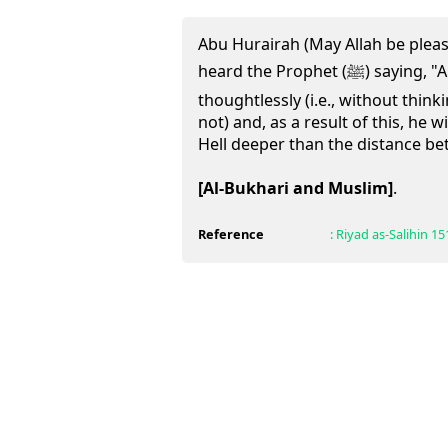
Abu Hurairah (May Allah be pleas
heard the Prophet (ﷺ) saying, "A person utters a word
thoughtlessly (i.e., without thin
not) and, as a result of this, he wi
Hell deeper than the distance be
[Al-Bukhari and Muslim]
.
Reference
:
Riyad as-Salihin
15