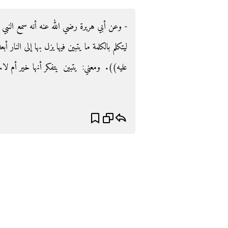
وعن أبي هريرة رضي الله عنه أنه سمع النبي صلى 
ليتكلم بالكلمة ما يتبين فيها يزل بها إلى النار أبع
عليه‏)‏‏)‏‏.‏ ‏ ‏ومعني‏:‏ ‏ ‏يتبين‏ ‏ يتفكر أنها خير أم لا.‏