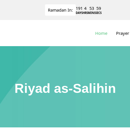
191
4
53
58
Ramadan
In:
DAYS
HRS
MINS
SECS
Home
Prayer
Riyad as-Salihin