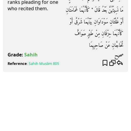
ranks pleading for one
who recited them.
مَا نَسِيتُهُنَّ بَعْدُ قَالَ ‏"‏ كَأَنَّهُمَا غَمَامَتَانِ
أَوْ ظُلَّتَانِ سَوْدَاوَانِ بَيْنَهُمَا شَرْقٌ أَوْ
كَأَنَّهُمَا حِزْقَانِ مِنْ طَيْرٍ صَوَافَّ
تُحَاجَّانِ عَنْ صَاحِبِهِمَا
صحيح
Grade:
Sahih
Reference
:
Sahih Muslim
805