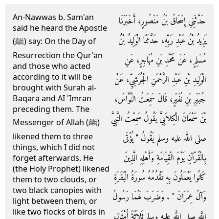
An-Nawwas b. Sam'an
حَدَّثَنِي إِسْحَاقُ بْنُ مَنْصُورٍ، أَخْبَرَنَا
said he heard the Apostle
يَزِيدُ بْنُ عَبْدِ رَبِّهِ، حَدَّثَنَا الْوَلِيدُ بْنُ
(ﷺ) say: On the Day of
Resurrection the Qur'an
مُسْلِمٍ، عَنْ مُحَمَّدِ بْنِ مُهَاجِرٍ، عَنِ
and those who acted
according to it will be
الْوَلِيدِ بْنِ عَبْدِ الرَّحْمَنِ الْجُرَشِيِّ، عَنْ
brought with Surah al-
جُبَيْرِ بْنِ نُفَيْرٍ، قَالَ سَمِعْتُ النَّوَّاسَ،
Baqara and AI 'Imran
preceding them. The
بْنَ سَمْعَانَ الْكِلاَبِيَّ يَقُولُ سَمِعْتُ النَّبِيَّ
Messenger of Allah (ﷺ)
likened them to three
صلى الله عليه وسلم يَقُولُ ‏"‏ يُؤْتَى
things, which I did not
بِالْقُرْآنِ يَوْمَ الْقِيَامَةِ وَأَهْلِهِ الَّذِينَ
forget afterwards. He
(the Holy Prophet) likened
كَانُوا يَعْمَلُونَ بِهِ تَقْدُمُهُ سُورَةُ الْبَقَرَةِ
them to two clouds, or
two black canopies with
وَآلُ عِمْرَانَ ‏"‏ ‏.‏ وَضَرَبَ لَهُمَا رَسُولُ
light between them, or
like two flocks of birds in
اللَّهِ صلى الله عليه وسلم ثَلاَثَةَ أَمْثَالٍ