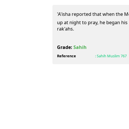
'A'isha reported that when the Messeng
up at night to pray, he began his
rak'ahs.
Grade:
Sahih
Reference
:
Sahih Muslim
767