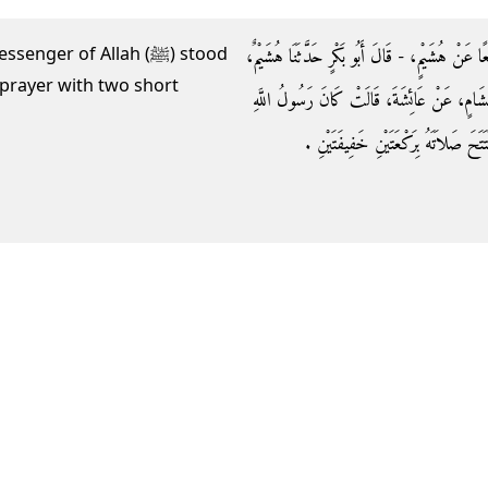
مِيعًا عَنْ هُشَيْمٍ، - قَالَ أَبُو بَكْرٍ حَدَّثَنَا هُشَيْمٌ
er of Allah (ﷺ) stood
 prayer with two short
- َامٍ، عَنْ عَائِشَةَ، قَالَتْ كَانَ رَسُولُ اللَّهِ
َ صَلاَتَهُ بِرَكْعَتَيْنِ خَفِيفَتَيْنِ ‏.‏