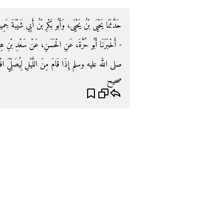
حَدَّثَنَا يَحْيَى بْنُ يَحْيَى، وَأَبُو بَكْرِ بْنُ أَبِي شَيْبَةَ جَ،
أَخْبَرَنَا أَبُو حُرَّةَ، عَنِ الْحَسَنِ، عَنْ سَعْدِ بْنِ هِش
صلى الله عليه وسلم إِذَا قَامَ مِنَ اللَّيْلِ لِيُصَلِّيَ افْتَتَح
صحيح