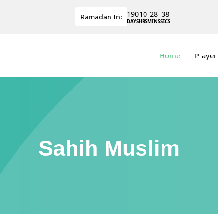
190
10
28
37
Ramadan
In:
DAYS
HRS
MINS
SECS
Home
Prayer
Sahih Muslim