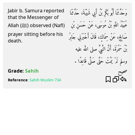
Jabir b. Samura reported
وَحَدَّثَنَا أَبُو بَكْرِ بْنُ أَبِي شَيْبَةَ، حَدَّثَنَا
that the Messenger of
عُبَيْدُ اللَّهِ بْنُ مُوسَى، عَنْ حَسَنِ بْنِ
Allah (ﷺ) observed (Nafl)
prayer sitting before his
صَالِحٍ، عَنْ سِمَاكٍ، قَالَ أَخْبَرَنِي جَابِرُ
death.
بْنُ سَمُرَةَ، أَنَّ النَّبِيَّ صلى الله عليه
وسلم لَمْ يَمُتْ حَتَّى صَلَّى قَاعِدًا ‏.‏
صحيح
Grade:
Sahih
Reference
:
Sahih Muslim
734