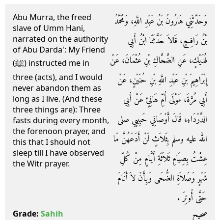
Abu Murra, the freed
وَحَدَّثَنِي هَارُونُ بْنُ عَبْدِ اللَّهِ، وَمُحَمَّدُ
slave of Umm Hani,
narrated on the authority
بْنُ رَافِعٍ، قَالاَ حَدَّثَنَا ابْنُ أَبِي
of Abu Darda': My Friend
فُدَيْكٍ، عَنِ الضَّحَّاكِ بْنِ عُثْمَانَ، عَنْ
(ﷺ) instructed me in
three (acts), and I would
إِبْرَاهِيمَ بْنِ عَبْدِ اللَّهِ بْنِ حُنَيْنٍ، عَنْ
never abandon them as
أَبِي مُرَّةَ، مَوْلَى أُمِّ هَانِئٍ عَنْ أَبِي
long as I live. (And these
three things are): Three
الدَّرْدَاءِ، قَالَ أَوْصَانِي حَبِيبِي صلى
fasts during every month,
the forenoon prayer, and
الله عليه وسلم بِثَلاَثٍ لَنْ أَدَعَهُنَّ مَا
this that I should not
sleep till I have observed
عِشْتُ بِصِيَامِ ثَلاَثَةِ أَيَّامٍ مِنْ كُلِّ
the Witr prayer.
شَهْرٍ وَصَلاَةِ الضُّحَى وَبِأَنْ لاَ أَنَامَ
حَتَّى أُوتِرَ ‏.‏
صحيح
Grade:
Sahih