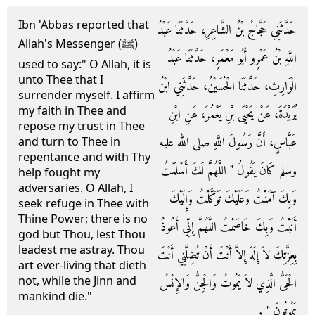
Ibn 'Abbas reported that
حَدَّثَنِي حَجَّاجُ بْنُ الشَّاعِرِ، حَدَّثَنَا عَبْدُ
Allah's Messenger (ﷺ)
اللَّهِ بْنُ عَمْرٍو أَبُو مَعْمَرٍ، حَدَّثَنَا عَبْدُ
used to say:" O Allah, it is
unto Thee that I
الْوَارِثِ، حَدَّثَنَا الْحُسَيْنُ، حَدَّثَنِي ابْنُ
surrender myself. I affirm
my faith in Thee and
بُرَيْدَةَ، عَنْ يَحْيَى بْنِ يَعْمُرَ، عَنِ ابْنِ
repose my trust in Thee
عَبَّاسٍ، أَنَّ رَسُولَ اللَّهِ صلى الله عليه
and turn to Thee in
repentance and with Thy
وسلم كَانَ يَقُولُ ‏"‏ اللَّهُمَّ لَكَ أَسْلَمْتُ
help fought my
adversaries. O Allah, I
وَبِكَ آمَنْتُ وَعَلَيْكَ تَوَكَّلْتُ وَإِلَيْكَ
seek refuge in Thee with
Thine Power; there is no
أَنَبْتُ وَبِكَ خَاصَمْتُ اللَّهُمَّ إِنِّي أَعُوذُ
god but Thou, lest Thou
leadest me astray. Thou
بِعِزَّتِكَ لاَ إِلَهَ إِلاَّ أَنْتَ أَنْ تُضِلَّنِي أَنْتَ
art ever-living that dieth
not, while the Jinn and
الْحَىُّ الَّذِي لاَ يَمُوتُ وَالْجِنُّ وَالإِنْسُ
mankind die."
يَمُوتُونَ ‏"‏ ‏.‏