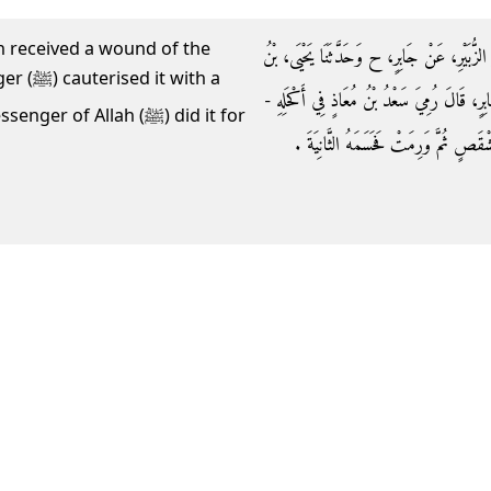
dh received a wound of the
و الزُّبَيْرِ، عَنْ جَابِرٍ، ح وَحَدَّثَنَا يَحْيَى، بْنُ
 with a
جَابِرٍ، قَالَ رُمِيَ سَعْدُ بْنُ مُعَاذٍ فِي أَكْحَلِهِ
of Allah (ﷺ) did it for
َصٍ ثُمَّ وَرِمَتْ فَحَسَمَهُ الثَّانِيَةَ ‏.‏