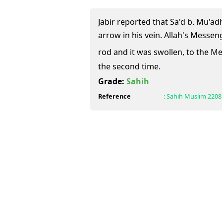
Jabir reported that Sa'd b. Mu'a
arrow in his vein. Allah's Messenger (ﷺ) cauterised it
rod and it was swollen, to the Messenger 
the second time.
Grade:
Sahih
Reference
:
Sahih Muslim
2208