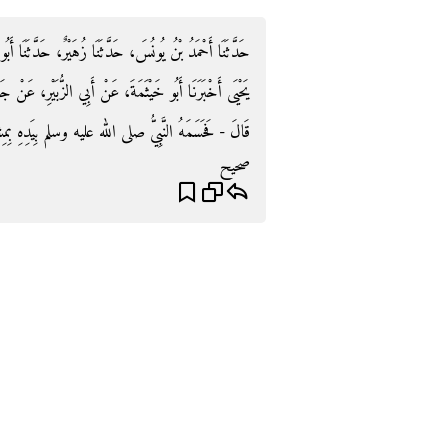
حَدَّثَنَا أَحْمَدُ بْنُ يُونُسَ، حَدَّثَنَا زُهَيْرٌ، حَدَّثَنَا أَبُ
يَحْيَى أَخْبَرَنَا أَبُو خَيْثَمَةَ، عَنْ أَبِي الزُّبَيْرِ، عَنْ  -
قَالَ - فَحَسَمَهُ النَّبِيُّ صلى الله عليه وسلم بِيَدِهِ بِمِشْق
صحيح