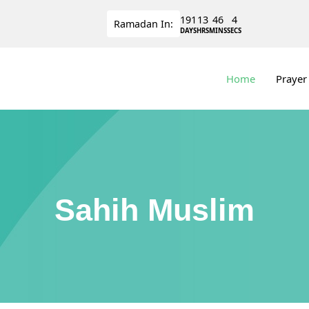
191
13
46
4
Ramadan
In:
DAYS
HRS
MINS
SECS
Home
Prayer
Sahih Muslim