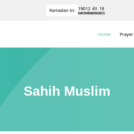
190
12
43
18
Ramadan
In:
DAYS
HRS
MINS
SECS
Home
Prayer
Sahih Muslim