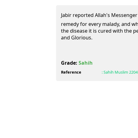
Jabir reported Allah's Messenger (ﷺ) as saying: There is
remedy for every malady, and wh
the disease it is cured with the p
and Glorious.
Grade:
Sahih
Reference
:
Sahih Muslim
2204