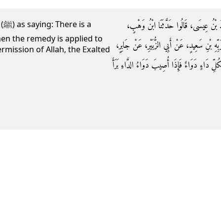
َدُ بْنُ عِيسَى، قَالُوا حَدَّثَنَا ابْنُ وَهْبٍ
 a
en the remedy is applied to
ِّهِ بْنِ سَعِيدٍ، عَنْ أَبِي الزُّبَيْرِ، عَنْ جَابِرٍ
ermission of Allah, the Exalted
ِ دَاءٍ دَوَاءٌ فَإِذَا أُصِيبَ دَوَاءُ الدَّاءِ بَرَأَ