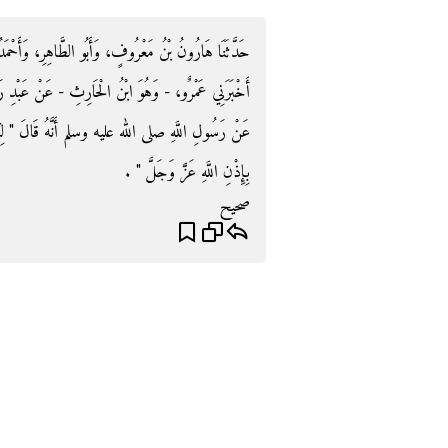
حَدَّثَنَا هَارُونُ بْنُ مَعْرُوفٍ، وَأَبُو الطَّاهِرِ، وَأَحْم،
أَخْبَرَنِي عَمْرٌو، - وَهُوَ ابْنُ الْحَارِثِ - عَنْ عَبْدِ رَب،
عَنْ رَسُولِ اللَّهِ صلى الله عليه وسلم أَنَّهُ قَالَ ‏"‏ لِكُلّ
بِإِذْنِ اللَّهِ عَزَّ وَجَلَّ ‏"‏ ‏.‏
صحيح