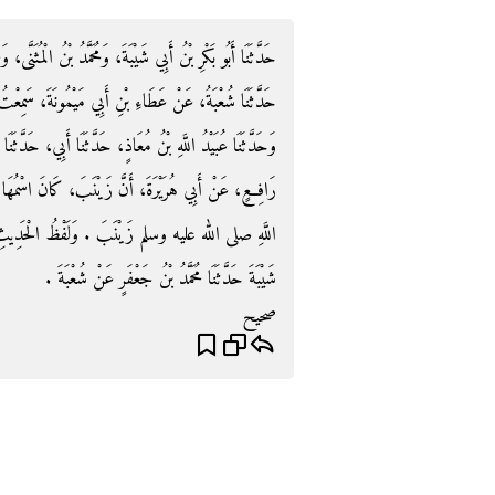
حَدَّثَنَا أَبُو بَكْرِ بْنُ أَبِي شَيْبَةَ، وَمُحَمَّدُ بْنُ الْمُثَنَّى، و،
حَدَّثَنَا شُعْبَةُ، عَنْ عَطَاءِ بْنِ أَبِي مَيْمُونَةَ، سَمِعْ
وَحَدَّثَنَا عُبَيْدُ اللَّهِ بْنُ مُعَاذٍ، حَدَّثَنَا أَبِي، حَدَّثَ
رَافِعٍ، عَنْ أَبِي هُرَيْرَةَ، أَنَّ زَيْنَبَ، كَانَ اسْمُهَا بَر
اللَّهِ صلى الله عليه وسلم زَيْنَبَ ‏.‏ وَلَفْظُ الْحَدِيثِ لِه
شَيْبَةَ حَدَّثَنَا مُحَمَّدُ بْنُ جَعْفَرٍ عَنْ شُعْبَةَ ‏.‏
صحيح