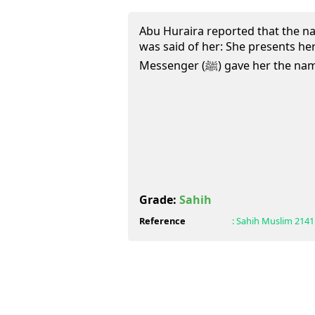
Abu Huraira reported that the na
was said of her: She presents her
Messenger (ﷺ) gave her th
Grade:
Sahih
Reference
:
Sahih Muslim
2141