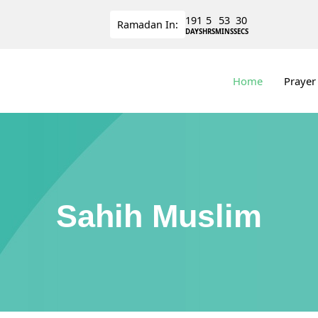
191
5
53
30
Ramadan
In:
DAYS
HRS
MINS
SECS
Home
Prayer
Sahih Muslim