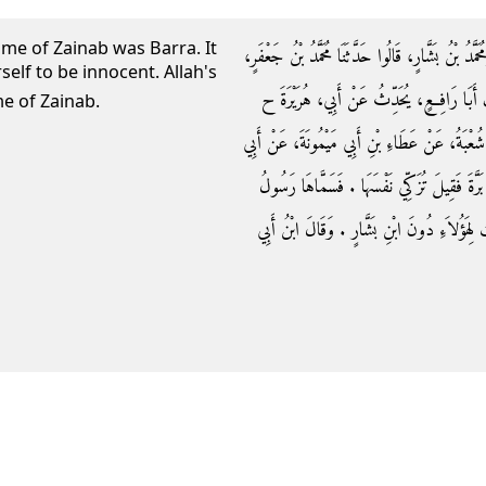
me of Zainab was Barra. It
َمُحَمَّدُ بْنُ بَشَّارٍ، قَالُوا حَدَّثَنَا مُحَمَّدُ بْنُ جَعْفَرٍ
self to be innocent. Allah's
تُ أَبَا رَافِعٍ، يُحَدِّثُ عَنْ أَبِي، هُرَيْرَةَ ح
e name of Zainab.
نَا شُعْبَةُ، عَنْ عَطَاءِ بْنِ أَبِي مَيْمُونَةَ، عَنْ أَبِي
َّةَ فَقِيلَ تُزَكِّي نَفْسَهَا ‏.‏ فَسَمَّاهَا رَسُولُ
َؤُلاَءِ دُونَ ابْنِ بَشَّارٍ ‏.‏ وَقَالَ ابْنُ أَبِي