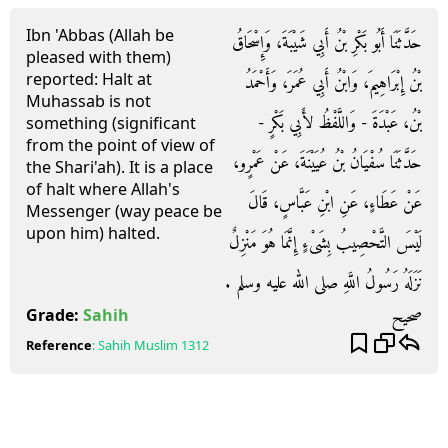
Ibn 'Abbas (Allah be
حَدَّثَنَا أَبُو بَكْرِ بْنُ أَبِي شَيْبَةَ، وَإِسْحَاقُ
pleased with them)
reported: Halt at
بْنُ إِبْرَاهِيمَ، وَابْنُ أَبِي عُمَرَ، وَأَحْمَدُ
Muhassab is not
بْنُ، عَبْدَةَ - وَاللَّفْظُ لأَبِي بَكْرٍ -
something (significant
from the point of view of
حَدَّثَنَا سُفْيَانُ بْنُ عُيَيْنَةَ، عَنْ عَمْرٍو،
the Shari'ah). It is a place
of halt where Allah's
عَنْ عَطَاءٍ، عَنِ ابْنِ عَبَّاسٍ، قَالَ
Messenger (way peace be
upon him) halted.
لَيْسَ التَّحْصِيبُ بِشَىْءٍ إِنَّمَا هُوَ مَنْزِلٌ
نَزَلَهُ رَسُولُ اللَّهِ صلى الله عليه وسلم ‏.‏
صحيح
Grade:
Sahih
Reference
:
Sahih Muslim
1312