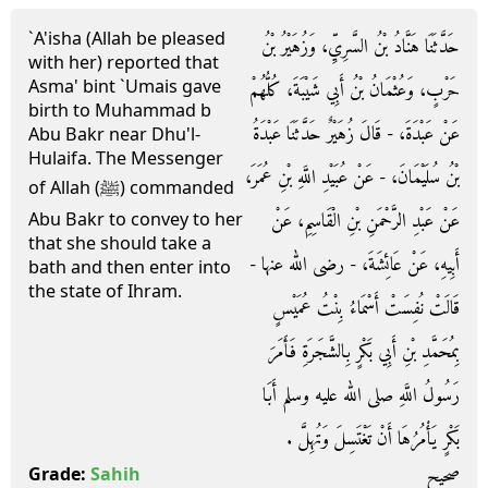
`A'isha (Allah be pleased
حَدَّثَنَا هَنَّادُ بْنُ السَّرِيِّ، وَزُهَيْرُ بْنُ
with her) reported that
Asma' bint `Umais gave
حَرْبٍ، وَعُثْمَانُ بْنُ أَبِي شَيْبَةَ، كُلُّهُمْ
birth to Muhammad b
عَنْ عَبْدَةَ، - قَالَ زُهَيْرٌ حَدَّثَنَا عَبْدَةُ
Abu Bakr near Dhu'l-
Hulaifa. The Messenger
بْنُ سُلَيْمَانَ، - عَنْ عُبَيْدِ اللَّهِ بْنِ عُمَرَ،
of Allah (ﷺ) commanded
عَنْ عَبْدِ الرَّحْمَنِ بْنِ الْقَاسِمِ، عَنْ
Abu Bakr to convey to her
that she should take a
أَبِيهِ، عَنْ عَائِشَةَ، - رضى الله عنها -
bath and then enter into
the state of Ihram.
قَالَتْ نُفِسَتْ أَسْمَاءُ بِنْتُ عُمَيْسٍ
بِمُحَمَّدِ بْنِ أَبِي بَكْرٍ بِالشَّجَرَةِ فَأَمَرَ
رَسُولُ اللَّهِ صلى الله عليه وسلم أَبَا
بَكْرٍ يَأْمُرُهَا أَنْ تَغْتَسِلَ وَتُهِلَّ ‏.‏
صحيح
Grade:
Sahih