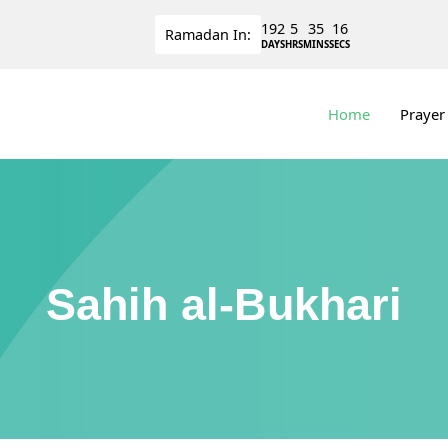
192
5
35
15
Ramadan
In:
DAYS
HRS
MINS
SECS
Home
Prayer
Sahih al-Bukhari