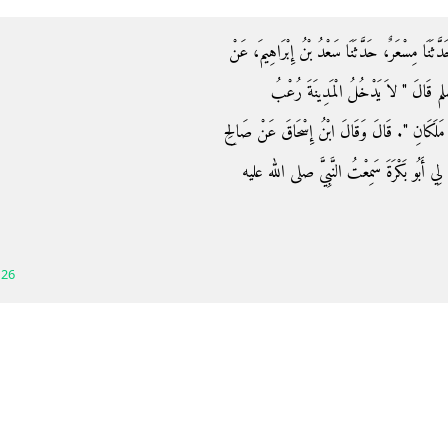
 حَدَّثَنَا مِسْعَرٌ، حَدَّثَنَا سَعْدُ بْنُ إِبْرَاهِيمَ، عَنْ
م قَالَ ‏"‏ لاَ يَدْخُلُ الْمَدِينَةَ رُعْبُ
َلَكَانِ ‏"‏‏.‏ قَالَ وَقَالَ ابْنُ إِسْحَاقَ عَنْ صَالِحِ
َ لِي أَبُو بَكْرَةَ سَمِعْتُ النَّبِيَّ صلى الله عليه
126