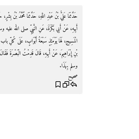
حَدَّثَنَا عَلِيُّ بْنُ عَبْدِ اللَّهِ، حَدَّثَنَا مُحَمَّدُ بْنُ بِشْرٍ،
أَبِيهِ، عَنْ أَبِي بَكْرَةَ، عَنِ النَّبِيِّ صلى الله عليه وسل
الْمَسِيحِ، لَهَا يَوْمَئِذٍ سَبْعَةُ أَبْوَابٍ، عَلَى كُلِّ باب م
بْنِ إِبْرَاهِيمَ، عَنْ أَبِيهِ، قَالَ قَدِمْتُ الْبَصْرَةَ فَقَال
وسلم بِهَذَا‏.‏
صحيح