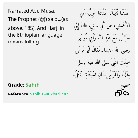
Narrated Abu Musa:
حَدَّثَنَا قُتَيْبَةُ، حَدَّثَنَا جَرِيرٌ، عَنِ
The Prophet (ﷺ) said...(as
الأَعْمَشِ، عَنْ أَبِي وَائِلٍ، قَالَ إِنِّي
above, 185). And Harj, in
the Ethiopian language,
لَجَالِسٌ مَعَ عَبْدِ اللَّهِ وَأَبِي مُوسَى ـ
means killing.
رضى الله عنهما ـ فَقَالَ أَبُو مُوسَى
سَمِعْتُ النَّبِيَّ صلى الله عليه وسلم
مِثْلَهُ، وَالْهَرْجُ بِلِسَانِ الْحَبَشَةِ الْقَتْلُ‏.‏
صحيح
Grade:
Sahih
Reference
:
Sahih al-Bukhari
7065