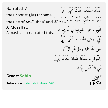
Narrated `Ali:
حَدَّثَنَا مُسَدَّدٌ، حَدَّثَنَا يَحْيَى، عَنْ
the Prophet (ﷺ) forbade
سُفْيَانَ، حَدَّثَنِي سُلَيْمَانُ، عَنْ إِبْرَاهِيمَ
the use of Ad-Dubba' and
Al Muzaffat.
التَّيْمِيِّ، عَنِ الْحَارِثِ بْنِ سُوَيْدٍ، عَنْ
A'mash also narrated this.
عَلِيٍّ ـ رضى الله عنه ـ نَهَى النَّبِيُّ
صلى الله عليه وسلم عَنِ الدُّبَّاءِ
وَالْمُزَفَّتِ‏.‏ حَدَّثَنَا عُثْمَانُ حَدَّثَنَا جَرِيرٌ
عَنِ الأَعْمَشِ بِهَذَا‏.‏
صحيح
Grade:
Sahih
Reference
:
Sahih al-Bukhari
5594