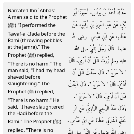
Narrated Ibn `Abbas:
حَدَّثَنَا أَحْمَدُ بْنُ يُونُسَ، أَخْبَرَنَا أَبُو
A man said to the Prophet
بَكْرٍ، عَنْ عَبْدِ الْعَزِيزِ بْنِ رُفَيْعٍ، عَنْ
(ﷺ) "I performed the
Tawaf-al-Ifada before the
عَطَاءٍ، عَنِ ابْنِ عَبَّاسٍ ـ رضى الله
Rami (throwing pebbles
at the Jamra)." The
عنهما ـ قَالَ رَجُلٌ لِلنَّبِيِّ صلى الله
Prophet (ﷺ) replied,
عليه وسلم زُرْتُ قَبْلَ أَنْ أَرْمِيَ‏.‏ قَالَ
"There is no harm." The
man said, "I had my head
‏"‏ لاَ حَرَجَ ‏"‏‏.‏ قَالَ حَلَقْتُ قَبْلَ أَنْ
shaved before
slaughtering." The
أَذْبَحَ‏.‏ قَالَ ‏"‏ لاَ حَرَجَ ‏"‏‏.‏ قَالَ ذَبَحْتُ
Prophet (ﷺ) replied,
قَبْلَ أَنْ أَرْمِيَ‏.‏ قَالَ ‏"‏ لاَ حَرَجَ ‏"‏‏.‏
"There is no harm." He
said, "I have slaughtered
وَقَالَ عَبْدُ الرَّحِيمِ الرَّازِيُّ عَنِ ابْنِ
the Hadi before the
خُثَيْمٍ أَخْبَرَنِي عَطَاءٌ عَنِ ابْنِ عَبَّاسٍ ـ
Rami." The Prophet (ﷺ)
replied, "There is no
رضى الله عنهما ـ عَنِ النَّبِيِّ صلى الله