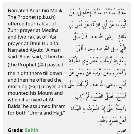
Narrated Anas bin Malik:
حَدَّثَنَا مُسَدَّدٌ، حَدَّثَنَا إِسْمَاعِيلُ، عَنْ
The Prophet (p.b.u.h)
offered four rak`at of
أَيُّوبَ، عَنْ أَبِي قِلاَبَةَ، عَنْ أَنَسِ بْنِ
Zuhr prayer at Medina
مَالِكٍ ـ رضى الله عنه ـ قَالَ صَلَّى
and two rak`at of `Asr
prayer at Dhul-Hulaifa.
النَّبِيُّ صلى الله عليه وسلم الظُّهْرَ
Narrated Aiyub: "A man
said: Anas said, "Then he
بِالْمَدِينَةِ أَرْبَعًا، وَالْعَصْرَ بِذِي الْحُلَيْفَةِ
(the Prophet (ﷺ) passed
رَكْعَتَيْنِ‏.‏ وَعَنْ أَيُّوبَ عَنْ رَجُلٍ عَنْ
the night there till dawn
and then he offered the
أَنَسٍ ـ رضى الله عنه ـ ثُمَّ بَاتَ حَتَّى
morning (Fajr) prayer, and
mounted his Mount and
أَصْبَحَ، فَصَلَّى الصُّبْحَ، ثُمَّ رَكِبَ
when it arrived at Al-
Baida' he assumed Ihram
رَاحِلَتَهُ حَتَّى إِذَا اسْتَوَتْ بِهِ الْبَيْدَاءَ
for both `Umra and Hajj."
أَهَلَّ بِعُمْرَةٍ وَحَجَّةٍ‏.‏
صحيح
Grade:
Sahih