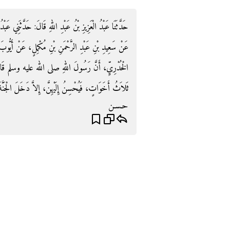
حَدَّثَنَا عَبْدُ الْعَزِيزِ بْنُ عَبْدِ اللهِ قَالَ‏:‏ حَدَّثَنِي عَبْ،
عَنْ سَعِيدِ بْنِ عَبْدِ الرَّحْمَنِ بْنِ مُكْمِلٍ، عَنْ أَيُّوبَ
الْخُدْرِيِّ، أَنَّ رَسُولَ اللهِ صلى الله عليه وسلم قَالَ‏
ثَلاَثُ أَخَوَاتٍ، فَيُحْسِنُ إِلَيْهِنَّ، إِلاَّ دَخَلَ الْجَنَّةَ‏
حـسـن