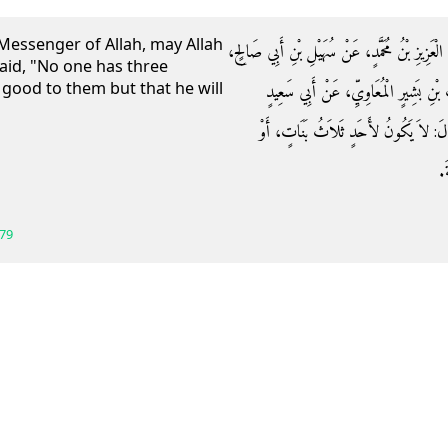
 Messenger of Allah, may Allah
دُ الْعَزِيزِ بْنُ مُحَمَّدٍ، عَنْ سُهَيْلِ بْنِ أَبِي صَالِحٍ
aid, "No one has three
 good to them but that he will
 بْنِ بَشِيرٍ الْمُعَاوِيِّ، عَنْ أَبِي سَعِيدٍ
:‏ لاَ يَكُونُ لأَحَدٍ ثَلاَثُ بَنَاتٍ، أَوْ
.‏
79