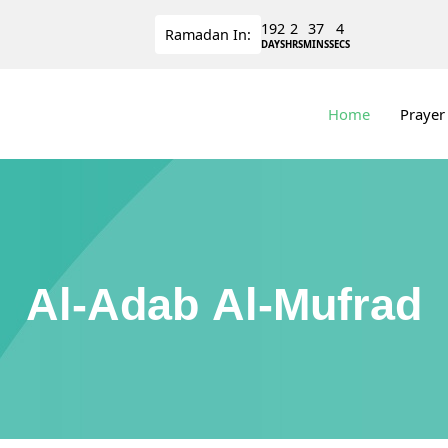
192
2
37
4
Ramadan
In:
DAYS
HRS
MINS
SECS
Home
Prayer
Al-Adab Al-Mufrad