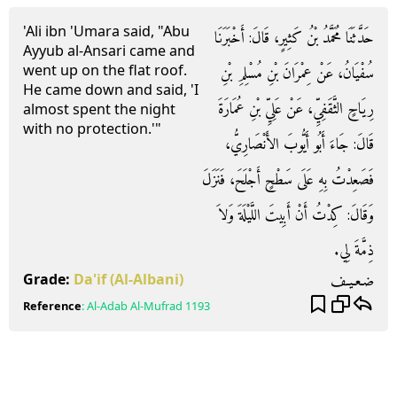
'Ali ibn 'Umara said, "Abu
حَدَّثَنَا مُحَمَّدُ بْنُ كَثِيرٍ، قَالَ‏:‏ أَخْبَرَنَا
Ayyub al-Ansari came and
went up on the flat roof.
سُفْيَانُ، عَنْ عِمْرَانَ بْنِ مُسْلِمِ بْنِ
He came down and said, 'I
رِيَاحٍ الثَّقَفِيِّ، عَنْ عَلِيِّ بْنِ عُمَارَةَ
almost spent the night
with no protection.'"
قَالَ‏:‏ جَاءَ أَبُو أَيُّوبَ الأَنْصَارِيُّ،
فَصَعِدْتُ بِهِ عَلَى سَطْحٍ أَجْلَحَ، فَنَزَلَ
وَقَالَ‏:‏ كِدْتُ أَنْ أَبِيتَ اللَّيْلَةَ وَلاَ
ذِمَّةَ لِي‏.‏
ضـعـيـف
Grade:
Da'if
(Al-Albani)
Reference
:
Al-Adab Al-Mufrad
1193