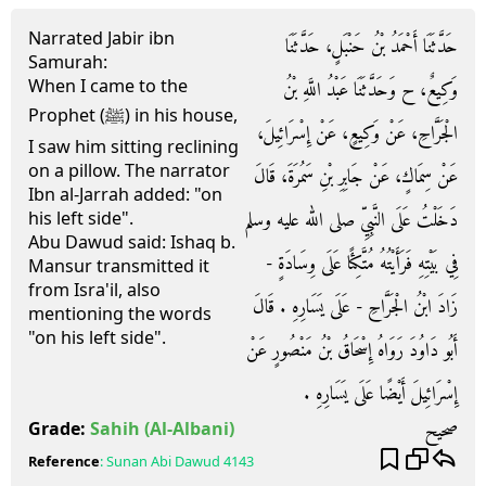
Narrated Jabir ibn
حَدَّثَنَا أَحْمَدُ بْنُ حَنْبَلٍ، حَدَّثَنَا
Samurah:
When I came to the
وَكِيعٌ، ح وَحَدَّثَنَا عَبْدُ اللَّهِ بْنُ
Prophet (ﷺ) in his house,
الْجَرَّاحِ، عَنْ وَكِيعٍ، عَنْ إِسْرَائِيلَ،
I saw him sitting reclining
on a pillow. The narrator
عَنْ سِمَاكٍ، عَنْ جَابِرِ بْنِ سَمُرَةَ، قَالَ
Ibn al-Jarrah added: "on
دَخَلْتُ عَلَى النَّبِيِّ صلى الله عليه وسلم
his left side".
Abu Dawud said: Ishaq b.
فِي بَيْتِهِ فَرَأَيْتُهُ مُتَّكِئًا عَلَى وِسَادَةٍ -
Mansur transmitted it
from Isra'il, also
زَادَ ابْنُ الْجَرَّاحِ - عَلَى يَسَارِهِ ‏.‏ قَالَ
mentioning the words
"on his left side".
أَبُو دَاوُدَ رَوَاهُ إِسْحَاقُ بْنُ مَنْصُورٍ عَنْ
إِسْرَائِيلَ أَيْضًا عَلَى يَسَارِهِ ‏.‏
صحيح
Grade:
Sahih
(Al-Albani)
Reference
:
Sunan Abi Dawud
4143