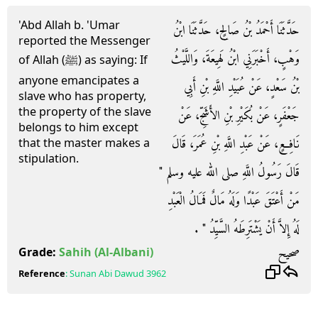
'Abd Allah b. 'Umar
حَدَّثَنَا أَحْمَدُ بْنُ صَالِحٍ، حَدَّثَنَا ابْنُ
reported the Messenger
وَهْبٍ، أَخْبَرَنِي ابْنُ لَهِيعَةَ، وَاللَّيْثُ
of Allah (ﷺ) as saying: If
anyone emancipates a
بْنُ سَعْدٍ، عَنْ عُبَيْدِ اللَّهِ بْنِ أَبِي
slave who has property,
the property of the slave
جَعْفَرٍ، عَنْ بُكَيْرِ بْنِ الأَشَجِّ، عَنْ
belongs to him except
نَافِعٍ، عَنْ عَبْدِ اللَّهِ بْنِ عُمَرَ، قَالَ
that the master makes a
stipulation.
قَالَ رَسُولُ اللَّهِ صلى الله عليه وسلم ‏"‏
مَنْ أَعْتَقَ عَبْدًا وَلَهُ مَالٌ فَمَالُ الْعَبْدِ
لَهُ إِلاَّ أَنْ يَشْتَرِطَهُ السَّيِّدُ ‏"‏ ‏.‏
صحيح
Grade:
Sahih
(Al-Albani)
Reference
:
Sunan Abi Dawud
3962