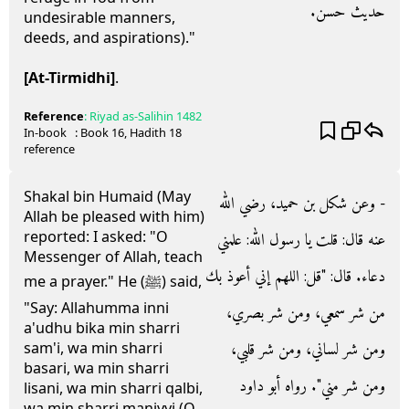
حديث حسن‏.‏
undesirable manners,
deeds, and aspirations)."
[At-Tirmidhi]
.
Reference
:
Riyad as-Salihin
1482
In-book
: Book
16
, Hadith
18
reference
Shakal bin Humaid (May
- وعن شكل بن حميد، رضي الله
Allah be pleased with him)
reported: I asked: "O
عنه قال‏:‏ قلت يا رسول الله‏:‏ علمني
Messenger of Allah, teach
دعاء‏.‏ قال‏:‏ ‏"‏قل‏:‏ اللهم إني أعوذ بك
me a prayer." He (ﷺ) said,
"Say: Allahumma inni
من شر سمعي، ومن شر بصري،
a'udhu bika min sharri
ومن شر لساني، ومن شر قلبي،
sam'i, wa min sharri
basari, wa min sharri
ومن شر مني‏"‏‏.‏ رواه أبو داود
lisani, wa min sharri qalbi,
wa min sharri maniyyi (O