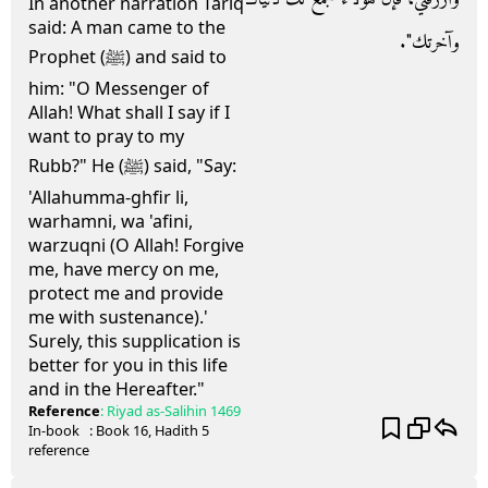
In another narration Tariq
said: A man came to the
وآخرتك‏"‏‏.‏
Prophet (ﷺ) and said to
him: "O Messenger of
Allah! What shall I say if I
want to pray to my
Rubb?" He (ﷺ) said, "Say:
'Allahumma-ghfir li,
warhamni, wa 'afini,
warzuqni (O Allah! Forgive
me, have mercy on me,
protect me and provide
me with sustenance).'
Surely, this supplication is
better for you in this life
and in the Hereafter."
Reference
:
Riyad as-Salihin
1469
In-book
: Book
16
, Hadith
5
reference