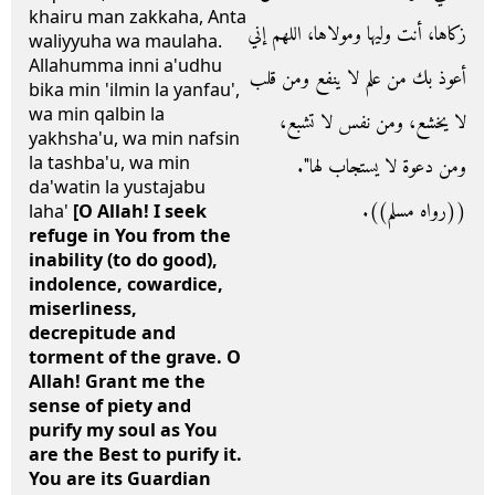
khairu man zakkaha, Anta
زكاها، أنت وليها ومولاها، اللهم إني
waliyyuha wa maulaha.
Allahumma inni a'udhu
أعوذ بك من علم لا ينفع ومن قلب
bika min 'ilmin la yanfau',
wa min qalbin la
لا يخشع، ومن نفس لا تشبع،
yakhsha'u, wa min nafsin
la tashba'u, wa min
ومن دعوة لا يستجاب لها‏"‏‏.‏
da'watin la yustajabu
‏(‏‏(‏رواه مسلم‏)‏‏)‏‏.‏
laha'
[O Allah! I seek
refuge in You from the
inability (to do good),
indolence, cowardice,
miserliness,
decrepitude and
torment of the grave. O
Allah! Grant me the
sense of piety and
purify my soul as You
are the Best to purify it.
You are its Guardian