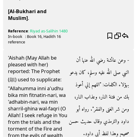
[Al-Bukhari and
Muslim]
.
Reference
:
Riyad as-Salihin
1480
In-book
: Book
16
, Hadith
16
reference
'Aishah (May Allah be
- وعن عائشة رضي الله عنها أن
pleased with her)
reported: The Prophet
النبي صلى الله عليه وسلم، كان يدعو
(ﷺ) used to supplicate:
بهؤلاء الكلمات‏:‏ ‏"‏اللهم إني أعوذ
"Allahumma inni a'udhu
bika min fitnatin-nari, wa
بك من فتنة النار، وعذاب النار،
'adhabin-nari, wa min
ومن شر الغنى والفقر‏"‏‏.‏ رواه أبو
sharril-ghina wal-faqri (O
Allah! I seek refuge in You
داود والترمذي وقال حديث حسن
from the trials and the
torment of the Fire and
صحيح وهذا لفظ أبي داود‏.‏
from the evils of wealth