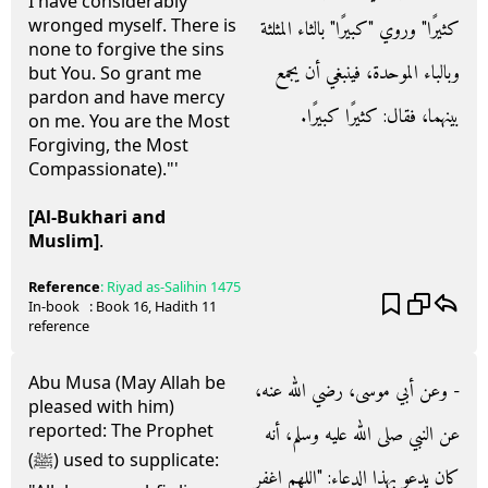
I have considerably
wronged myself. There is
كثيرًا‏"‏ وروي ‏"‏كبيرًا‏"‏ بالثاء المثلثة
none to forgive the sins
وبالباء الموحدة، فينبغي أن يجمع
but You. So grant me
pardon and have mercy
بينهما، فقال‏:‏ كثيرًا كبيرًا‏.‏
on me. You are the Most
Forgiving, the Most
Compassionate)."'
[Al-Bukhari and
Muslim]
.
Reference
:
Riyad as-Salihin
1475
In-book
: Book
16
, Hadith
11
reference
Abu Musa (May Allah be
- وعن أبي موسى، رضي الله عنه،
pleased with him)
reported: The Prophet
عن النبي صلى الله عليه وسلم، أنه
(ﷺ) used to supplicate:
كان يدعو بهذا الدعاء‏:‏ ‏"‏اللهم اغفر