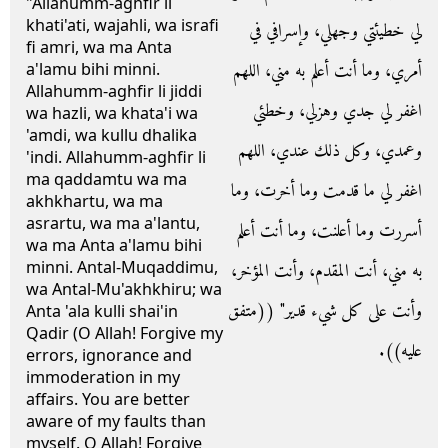
"Allahumm-aghfir li
khati'ati, wajahli, wa israfi
لي خطيئتي وجهلي، وإسرافي في
fi amri, wa ma Anta
أمري، وما أنت أعلم به مني، اللهم
a'lamu bihi minni.
Allahumm-aghfir li jiddi
اغفر لي جدي وهزلي، وخطئي
wa hazli, wa khata'i wa
'amdi, wa kullu dhalika
وعمدي، وكل ذلك عندي، اللهم
'indi. Allahumm-aghfir li
ma qaddamtu wa ma
اغفر لي ما قدمت وما أخرت، وما
akhkhartu, wa ma
asrartu, wa ma a'lantu,
أسررت وما أعلنت، وما أنت أعلم
wa ma Anta a'lamu bihi
minni. Antal-Muqaddimu,
به مني، أنت المقدم، وأنت المؤخر،
wa Antal-Mu'akhkhiru; wa
وأنت على كل شيء قدير‏"‏ ‏(‏‏(‏متفق
Anta 'ala kulli shai'in
Qadir (O Allah! Forgive my
عليه‏)‏‏)‏‏.‏
errors, ignorance and
immoderation in my
affairs. You are better
aware of my faults than
myself. O Allah! Forgive