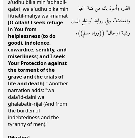
a'udhu bika min 'adhabil-
القبر، وأعوذ بك من فتنة المحيا
qabri, wa a'udhu bika min
fitnatil-mahya wal-mamat
والممات‏"‏‏.‏ وفي رواية‏:‏ ‏"‏وضلع الدين
[O Allah! I seek refuge
in You from
وغلبة الرجال‏"‏ ‏(‏‏(‏رواه مسلم‏)‏‏)‏‏.‏
helplessness (to do
good), indolence,
cowardice, senility, and
miserliness; and I seek
Your Protection against
the torment of the
grave and the trials of
life and death]
." Another
narration adds: "wa
dala'id-daini wa
ghalabatir-rijal (And from
the burden of
indebtedness and the
tyranny of men)."
[Muslim]
.