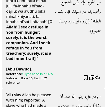
inni a'udhu bika minal-
من الجوع، فإنه بئس الضجيع،
ju'i, fa-innahu bi'sad-
وأعوذ بك من الخيانة، فإنها بئست
daji'u; wa a'udhu bika
minal-khiyanati, fa-
البطانة‏"‏ ‏(‏‏(‏رواه أبو داود بإسناد
innaha bi'satil-bitanah'
[O
Allah! I seek refuge in
صحيح‏)‏‏)‏‏.‏
You from hunger;
surely, it is the worst
companion. And I seek
refuge in You from
treachery; surely, it is a
bad inner trait]
."
[Abu Dawud]
.
Reference
:
Riyad as-Salihin
1485
In-book
: Book
16
, Hadith
21
reference
'Ali (May Allah be pleased
- وعن علي، رضي الله عنه، أن
with him) reported: A
slave who had made a
مكاتبًا جاءه، فقال‏:‏ إني عجزت عن