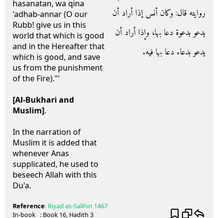
hasanatan, wa qina
روايته قال‏:‏ وكان أنس إذا أراد أن
'adhab-annar (O our
Rubb! give us in this
يدعو بدعوة دعا بها، وإذا أراد أن
world that which is good
and in the Hereafter that
يدعو بدعاء دعا بها فيه‏.‏
which is good, and save
us from the punishment
of the Fire)."'
[Al-Bukhari and
Muslim]
.
In the narration of
Muslim it is added that
whenever Anas
supplicated, he used to
beseech Allah with this
Du'a.
Reference
:
Riyad as-Salihin
1467
In-book
: Book
16
, Hadith
3