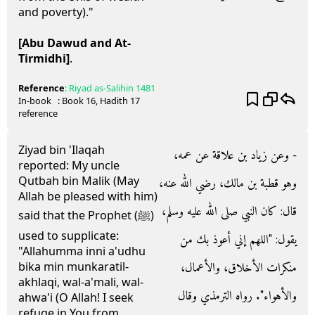
and poverty)."
[Abu Dawud and At-
Tirmidhi]
.
Reference
:
Riyad as-Salihin
1481
In-book
: Book
16
, Hadith
17
reference
Ziyad bin 'Ilaqah
- وعن زياد بن علاقة عن عمه،
reported: My uncle
Qutbah bin Malik (May
وهو قطبة بن مالك، رضي الله عنه،
Allah be pleased with him)
قال‏:‏ كان النبي صلى الله عليه وسلم،
said that the Prophet (ﷺ)
used to supplicate:
يقول‏:‏ ‏"‏اللهم إني أعوذ بك من
"Allahumma inni a'udhu
منكرات الأخلاق، والأعمال،
bika min munkaratil-
akhlaqi, wal-a'mali, wal-
والأهواء‏"‏‏.‏ رواه الترمذي وقال
ahwa'i (O Allah! I seek
refuge in You from