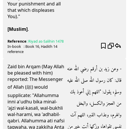
Your punishment and all
that which displeases
You)."
[Muslim]
.
Reference
:
Riyad as-Salihin
1478
In-book
: Book
16
, Hadith
14
reference
Zaid bin Arqam (May Allah
- وعن زيد بن أرقم رضي الله عنه
be pleased with him)
reported: The Messenger
قال‏:‏ كان رسول الله صلى الله عليه
of Allah (ﷺ) would
وسلم، يقول‏:‏ ‏"‏اللهم إني أعوذ بك
supplicate: "Allahumma
inni a'udhu bika minal-
من العجز والكسل، والبخل
'ajzi wal-kasali, wal-bukhli
والهرم، وعذاب القبر، اللهم آت
wal-harami, wa 'adhabil-
qabri. Allahumma ati nafsi
نفسي تقواها، وزكها أنت خير من
taqwaha, wa zakkiha Anta