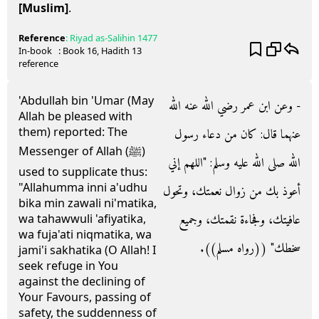
[Muslim]
.
Reference
:
Riyad as-Salihin
1477
In-book
: Book
16
, Hadith
13
reference
'Abdullah bin 'Umar (May
- وعن ابن عمر رضي الله عنه الله
Allah be pleased with
them) reported: The
عنهما قال‏:‏ كان من دعاء رسول
Messenger of Allah (ﷺ)
الله صلى الله عليه وسلم‏:‏ ‏"‏اللهم إني
used to supplicate thus:
"Allahumma inni a'udhu
أعوذ بك من زوال نعمتك، وتحول
bika min zawali ni'matika,
عافيتك، وفجاءة نقمتك، وجميع
wa tahawwuli 'afiyatika,
wa fuja'ati niqmatika, wa
سخطك‏"‏ ‏(‏‏(‏رواه مسلم‏)‏‏)‏‏.‏
jami'i sakhatika (O Allah! I
seek refuge in You
against the declining of
Your Favours, passing of
safety, the suddenness of