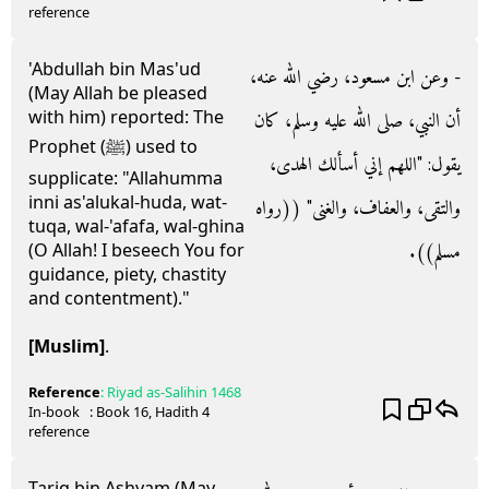
reference
'Abdullah bin Mas'ud
- وعن ابن مسعود، رضي الله عنه،
(May Allah be pleased
with him) reported: The
أن النبي، صلى الله عليه وسلم، كان
Prophet (ﷺ) used to
يقول‏:‏ ‏"‏اللهم إني أسألك الهدى،
supplicate: "Allahumma
inni as'alukal-huda, wat-
والتقى، والعفاف، والغنى‏"‏ ‏(‏‏(‏رواه
tuqa, wal-'afafa, wal-ghina
مسلم‏)‏‏)‏‏.‏
(O Allah! I beseech You for
guidance, piety, chastity
and contentment)."
[Muslim]
.
Reference
:
Riyad as-Salihin
1468
In-book
: Book
16
, Hadith
4
reference
Tariq bin Ashyam (May