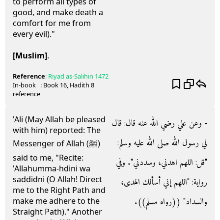
to perform all types of
good, and make death a
comfort for me from
every evil)."
[Muslim]
.
Reference
:
Riyad as-Salihin
1472
In-book
: Book
16
, Hadith
8
reference
'Ali (May Allah be pleased
- وعن علي رضي الله عنه قال‏:‏ قال
with him) reported: The
لي رسول الله صلى الله عليه وسلم‏:‏
Messenger of Allah (ﷺ)
said to me, "Recite:
‏"‏قل‏:‏ اللهم اهدني، وسددني‏"‏‏.‏ وفي
'Allahumma-hdini wa
saddidni (O Allah! Direct
رواية‏:‏ ‏"‏اللهم إني أسألك الهدى،
me to the Right Path and
والسداد‏"‏ ‏(‏‏(‏رواه مسلم‏)‏‏)‏‏.‏
make me adhere to the
Straight Path)." Another