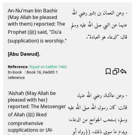
An-Nu'man bin Bashir
- وعن النعمان بن بشير رضي الله
(May Allah be pleased
with them) reported: The
عنهما عن النبي صلى الله عليه وسلم
Prophet (ﷺ) said, "Du'a
قال‏:‏ ‏"‏الدعاء هو العبادة‏"‏‏.‏
(supplication) is worship."
[Abu Dawud]
.
Reference
:
Riyad as-Salihin
1465
In-book
: Book
16
, Hadith
1
reference
'Aishah (May Allah be
- وعن عائشة، رضي الله عنها،
pleased with her)
reported: The Messenger
قالت‏:‏ كان رسول الله صلى الله عليه
of Allah (ﷺ) liked
وسلم، يستحب الجوامع من الدعاء،
comprehensive
supplications or (Al-
ويدع ما سوى ذلك‏.‏ ‏(‏‏(‏رواه أبو