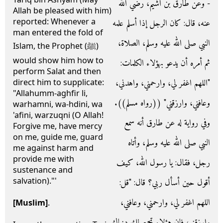
- وعن طارق بن أشيم، رضي الله
Allah be pleased with him)
reported: Whenever a
عنه، قال‏:‏ كان الرجل إذا أسلم علمه
man entered the fold of
النبي صلى الله عليه وسلم، الصلاة،
Islam, the Prophet (ﷺ)
would show him how to
ثم أمره أن يدعو بهؤلاء الكلمات‏:‏
perform Salat and then
‏"‏اللهم اغفر لي، وارحمني، واهدني،
direct him to supplicate:
"Allahumm-aghfir li,
وعافني، وارزقني‏"‏ ‏(‏‏(‏رواه مسلم‏)‏‏)‏‏.‏
warhamni, wa-hdini, wa
'afini, warzuqni (O Allah!
وفي رواية له عن طارق أنه سمع
Forgive me, have mercy
on me, guide me, guard
النبي صلى الله عليه وسلم، وأتاه
me against harm and
provide me with
رجل، فقال‏:‏ يا رسول الله، كيف
sustenance and
salvation)."'
أقول حين أسأل ربي‏؟‏ قال‏:‏ ‏"‏قل‏:‏
اللهم اغفر لي، وارحمني، وعافني،
[Muslim]
.
وارزقني، فإن هؤلاء تجمع لك دنياك