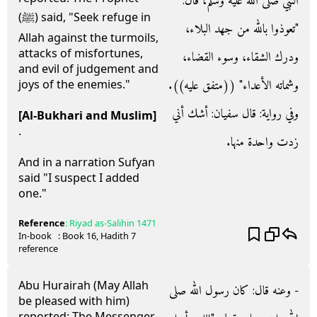
النبي صلى الله عليه وسلم، قال‏:‏
(ﷺ) said, "Seek refuge in
‏"‏تعوذوا بالله من جهد البلاء،
Allah against the turmoils,
attacks of misfortunes,
ودرك الشقاء، وسوء القضاء،
and evil of judgement and
وشماته الأعداء‏"‏ ‏(‏‏(‏متفق عليه‏)‏‏)‏‏.‏
joys of the enemies."
وفي رواية‏:‏ قال سفيان‏:‏ أشك أني
[Al-Bukhari and Muslim]
.
زدت واحدة منها‏.‏
And in a narration Sufyan
said "I suspect I added
one."
Reference
:
Riyad as-Salihin
1471
In-book
: Book
16
, Hadith
7
reference
Abu Hurairah (May Allah
- وعنه قال‏:‏ كان رسول الله صلى
be pleased with him)
reported: The Messenger