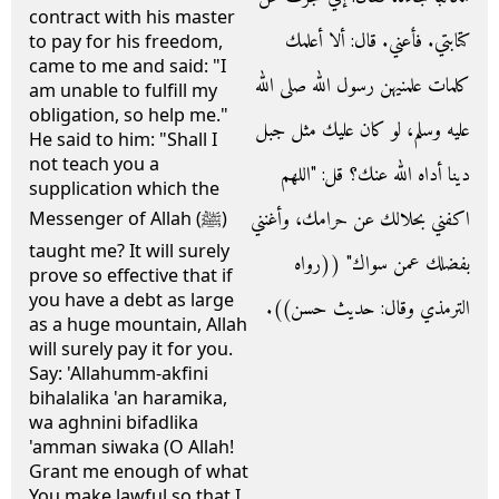
contract with his master
كتابتي‏.‏ فأعني‏.‏ قال‏:‏ ألا أعلمك
to pay for his freedom,
came to me and said: "I
كلمات علمنيهن رسول الله صلى الله
am unable to fulfill my
obligation, so help me."
عليه وسلم، لو كان عليك مثل جبل
He said to him: "Shall I
not teach you a
دينا أداه الله عنك‏؟‏ قل‏:‏ ‏"‏اللهم
supplication which the
اكفني بحلالك عن حرامك، وأغنني
Messenger of Allah (ﷺ)
taught me? It will surely
بفضلك عمن سواك‏"‏ ‏(‏‏(‏رواه
prove so effective that if
you have a debt as large
الترمذي وقال‏:‏ حديث حسن‏)‏‏)‏‏.‏
as a huge mountain, Allah
will surely pay it for you.
Say: 'Allahumm-akfini
bihalalika 'an haramika,
wa aghnini bifadlika
'amman siwaka (O Allah!
Grant me enough of what
You make lawful so that I