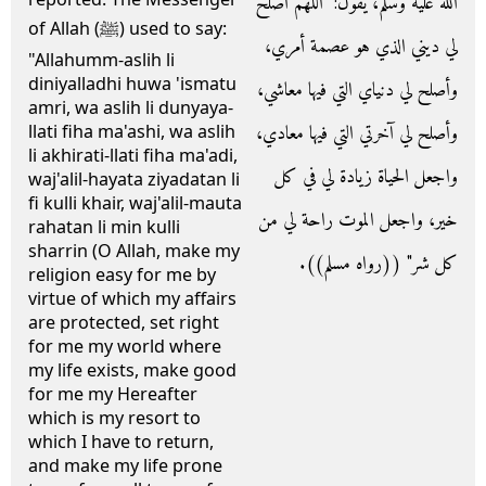
الله عليه وسلم، يقول‏:‏ ‏"‏اللهم أصلح
of Allah (ﷺ) used to say:
لي ديني الذي هو عصمة أمري،
"Allahumm-aslih li
diniyalladhi huwa 'ismatu
وأصلح لي دنياي التي فيها معاشي،
amri, wa aslih li dunyaya-
وأصلح لي آخرتي التي فيها معادي،
llati fiha ma'ashi, wa aslih
li akhirati-llati fiha ma'adi,
واجعل الحياة زيادة لي في كل
waj'alil-hayata ziyadatan li
fi kulli khair, waj'alil-mauta
خير، واجعل الموت راحة لي من
rahatan li min kulli
sharrin (O Allah, make my
كل شر‏"‏ ‏(‏‏(‏رواه مسلم‏)‏‏)‏‏.‏
religion easy for me by
virtue of which my affairs
are protected, set right
for me my world where
my life exists, make good
for me my Hereafter
which is my resort to
which I have to return,
and make my life prone