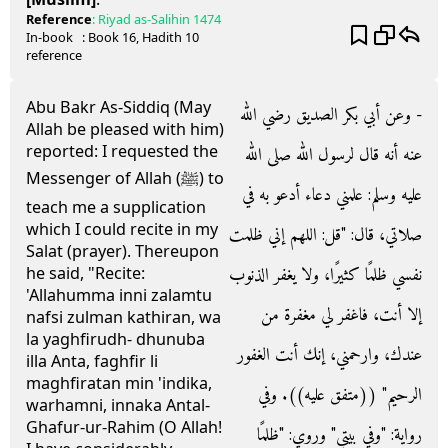
Reference
:
Riyad as-Salihin
1474
In-book
: Book
16
, Hadith
10
reference
Abu Bakr As-Siddiq (May
- وعن أبي بكر الصديق رضي الله
Allah be pleased with him)
reported: I requested the
عنه أنه قال لرسول الله صلى الله
Messenger of Allah (ﷺ) to
عليه وسلم‏:‏ علمني دعاء أدعو به في
teach me a supplication
which I could recite in my
صلاتي، قال‏:‏ ‏"‏قل‏:‏ اللهم إني ظلمت
Salat (prayer). Thereupon
نفسي ظلمًا كثيرًا، ولا يغفر الذنوب
he said, "Recite:
'Allahumma inni zalamtu
إلا أنت، فاغفر لي مغفرة من
nafsi zulman kathiran, wa
la yaghfirudh- dhunuba
عندك، وارحمني، إنك أنت الغفور
illa Anta, faghfir li
maghfiratan min 'indika,
الرحيم‏"‏ ‏(‏‏(‏متفق عليه‏)‏‏)‏‏.‏ وفي
warhamni, innaka Antal-
Ghafur-ur-Rahim (O Allah!
رواية‏:‏ ‏"‏وفي بيتي‏"‏ وروي‏:‏ ‏"‏ظلمًا