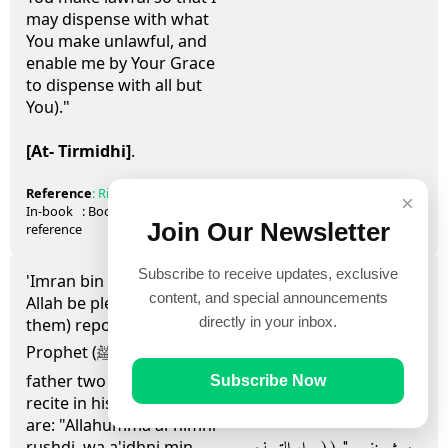
may dispense with what
You make unlawful, and
enable me by Your Grace
to dispense with all but
You)."
[At- Tirmidhi]
.
Reference
:
Riyad as-Salihin
1486
×
In-book
: Book
16
, Hadith
22
Join Our Newsletter
reference
Subscribe to receive updates, exclusive
'Imran bin Husain (May
- وعن عمران بن الحصين، رضي
content, and special announcements
Allah be pleased with
directly in your inbox.
them) reported: The
الله عنهما، أن النبي صلى الله عليه
Prophet (ﷺ) taught my
وسلم علم أباه حصينًا كلمتين يدعو
father two statements to
Subscribe Now
recite in his Du'a. These
بهما‏:‏ ‏"‏اللهم ألهمني رشدي، وأعذني
are: "Allahumma al-himni
rushdi, wa a'idhni min