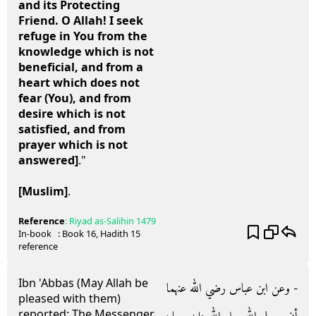
and its Protecting
Friend. O Allah! I seek
refuge in You from the
knowledge which is not
beneficial, and from a
heart which does not
fear (You), and from
desire which is not
satisfied, and from
prayer which is not
answered]
."
[Muslim]
.
Reference
:
Riyad as-Salihin
1479
In-book
: Book
16
, Hadith
15
reference
Ibn 'Abbas (May Allah be
- وعن ابن عباس رضي الله عنهما
pleased with them)
reported: The Messenger