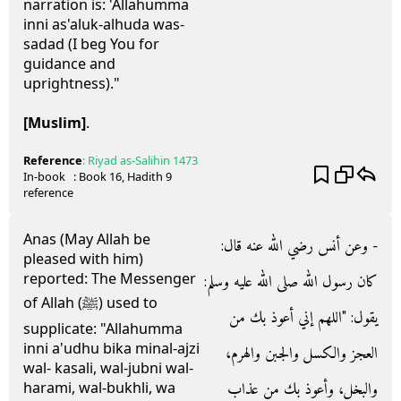
narration is: 'Allahumma
inni as'aluk-alhuda was-
sadad (I beg You for
guidance and
uprightness)."
[Muslim]
.
Reference
:
Riyad as-Salihin
1473
In-book
: Book
16
, Hadith
9
reference
Anas (May Allah be
- وعن أنس رضي الله عنه قال‏:‏
pleased with him)
reported: The Messenger
كان رسول الله صلى الله عليه وسلم‏:‏
of Allah (ﷺ) used to
يقول‏:‏ ‏"‏اللهم إني أعوذ بك من
supplicate: "Allahumma
inni a'udhu bika minal-ajzi
العجز والكسل والجبن والهرم،
wal- kasali, wal-jubni wal-
والبخل، وأعوذ بك من عذاب
harami, wal-bukhli, wa