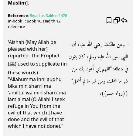
Muslim]
.
Reference
:
Riyad as-Salihin
1476
In-book
: Book
16
, Hadith
12
reference
'Aishah (May Allah be
- وعن عائشة، رضي الله عنها، أن
pleased with her)
reported: The Prophet
النبي صلى الله عليه وسلم، كان يقول
(ﷺ) used to supplicate (in
في دعائه‏:‏ ‏"‏اللهم إني أعوذ بك من
these words):
"Allahumma inni audhu
شر ما عملت ومن شر ما لم أعمل‏"‏
bika min sharri ma
‏(‏‏(‏رواه مسلم‏)‏‏)‏‏.‏
'amiltu, wa min sharri ma
lam a'mal (O Allah! I seek
refuge in You from the
evil of that which I have
done and the evil of that
which I have not done)."