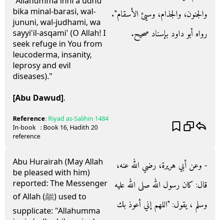
"Allahumma inni a'udhu
bika minal-barasi, wal-
والجنون، والجذام، وسيئ الأسقام‏"‏‏.‏
jununi, wal-judhami, wa
رواه أبو داود بإسناد صحيح‏.‏
sayyi'il-asqami' (O Allah! I
seek refuge in You from
leucoderma, insanity,
leprosy and evil
diseases)."
[Abu Dawud]
.
Reference
:
Riyad as-Salihin
1484
In-book
: Book
16
, Hadith
20
reference
Abu Hurairah (May Allah
- وعن أبي هريرة، رضي الله عنه،
be pleased with him)
reported: The Messenger
قال‏:‏ كان رسول الله صلى الله عليه
of Allah (ﷺ) used to
وسلم ، يقول‏:‏ ‏"‏اللهم إني أعوذ بك
supplicate: "Allahumma