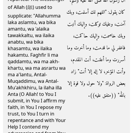
أن رسول الله صلى الله عليه وسلم،
of Allah (ﷺ) used to
كان يقول‏:‏ ‏"‏اللهم لك أسلمت، وبك
supplicate: "Allahumma
laka aslamtu, wa bika
آمنت، وعليك توكلت، وإليك أنبت
amantu, wa 'alaika
وبك خاصمت، وإليك حاكمت،
tawakkaltu, wa ilaika
anabtu, wa bika
فاغفر لي ما قدمت، وما أخرت وما
khasamtu, wa ilaika
hakamtu. Faghfir li ma
أسررت وما أعلنت، أنت المقدم،
qaddamtu, wa ma akh-
khartu, wa ma asrartu wa
وأنت المؤخر، لا إله إلا أنت‏"‏ زاد
ma a'lantu, Antal-
Muqaddimu, wa Antal-
بعض الرواة‏:‏ ‏"‏ولا حول ولا قوة إلا
Mu'akhkhiru, la ilaha illa
Anta (O Allah! to You I
بالله‏"‏ ‏(‏‏(‏متفق عليه‏)‏‏)‏‏.‏
submit, in You I affirm my
faith, in You I repose my
trust, to You I turn in
repentance and with Your
Help I contend my