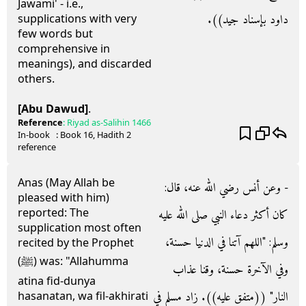
Jawami' - i.e.,
داود بإسناد جيد‏)‏‏)‏‏.‏
supplications with very
few words but
comprehensive in
meanings), and discarded
others.
[Abu Dawud]
.
Reference
:
Riyad as-Salihin
1466
In-book
: Book
16
, Hadith
2
reference
Anas (May Allah be
- وعن أنس رضي الله عنه، قال‏:‏
pleased with him)
reported: The
كان أكثر دعاء النبي صلى الله عليه
supplication most often
وسلم‏:‏ ‏"‏اللهم آتنا في الدنيا حسنة،
recited by the Prophet
(ﷺ) was: "Allahumma
وفي الآخرة حسنة، وقنا عذاب
atina fid-dunya
النار‏"‏ ‏(‏‏(‏متفق عليه‏)‏‏)‏‏.‏ زاد مسلم في
hasanatan, wa fil-akhirati