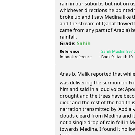
rain in our suburbs but not on us
whichever directions he pointed 
broke up and I saw Medina like t
and the stream of Qanat flowed
came from any part (of Arabia) b
rainfall.
Grade:
Sahih
Reference
:
Sahih Muslim
897 
In-book reference
: Book
9
, Hadith
10
Anas b. Malik reported that while 
was delivering the sermon on Fr
him and said in a loud voice: Apost
drought and the trees have beco
died; and the rest of the hadith i
narration transmitted by 'Abd al-
clouds cleard from Medina and it
not a single drop of rain fell in 
towards Medina, I found it hollow