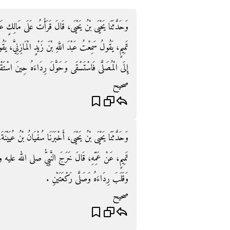
وَحَدَّثَنَا يَحْيَى بْنُ يَحْيَى، قَالَ قَرَأْتُ عَلَى مَالِكٍ عَنْ ع
تَمِيمٍ، يَقُولُ سَمِعْتُ عَبْدَ اللَّهِ بْنَ زَيْدٍ الْمَازِنِي
إِلَى الْمُصَلَّى فَاسْتَسْقَى وَحَوَّلَ رِدَاءَهُ حِينَ اسْتَقْبَلَ
صحيح
وَحَدَّثَنَا يَحْيَى بْنُ يَحْيَى، أَخْبَرَنَا سُفْيَانُ بْنُ عُيَيْنَة
تَمِيمٍ، عَنْ عَمِّهِ، قَالَ خَرَجَ النَّبِيُّ صلى الله عليه وسلم
وَقَلَبَ رِدَاءَهُ وَصَلَّى رَكْعَتَيْنِ ‏.‏
صحيح