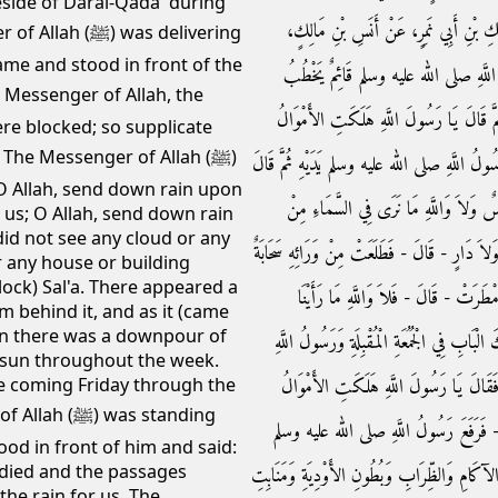
side of Daral-Qada' during
كِ بْنِ أَبِي نَمِرٍ، عَنْ أَنَسِ بْنِ مَالِكٍ
 was delivering
me and stood in front of the
ولُ اللَّهِ صلى الله عليه وسلم قَائِمٌ يَخْطُبُ
َ قَالَ يَا رَسُولَ اللَّهِ هَلَكَتِ الأَمْوَالُ
re blocked; so supplicate
The Messenger of Allah (ﷺ)
عَ رَسُولُ اللَّهِ صلى الله عليه وسلم يَدَيْهِ ثُمَّ قَالَ
(O Allah, send down rain upon
َالَ أَنَسٌ وَلاَ وَاللَّهِ مَا نَرَى فِي السَّمَاءِ مِنْ
 us; O Allah, send down rain
did not see any cloud or any
 وَلاَ دَارٍ - قَالَ - فَطَلَعَتْ مِنْ وَرَائِهِ سَحَابَةٌ
r any house or building
lock) Sal'a. There appeared a
مْطَرَتْ - قَالَ - فَلاَ وَاللَّهِ مَا رَأَيْنَا
om behind it, and as it (came
hen there was a downpour of
ابِ فِي الْجُمُعَةِ الْمُقْبِلَةِ وَرَسُولُ اللَّهِ
he sun throughout the week.
َقَالَ يَا رَسُولَ اللَّهِ هَلَكَتِ الأَمْوَالُ
e coming Friday through the
was standing
َالَ - فَرَفَعَ رَسُولُ اللَّهِ صلى الله عليه وسلم
ood in front of him and said:
 died and the passages
 عَلَى الآكَامِ وَالظِّرَابِ وَبُطُونِ الأَوْدِيَةِ وَمَنَابِتِ
the rain for us. The