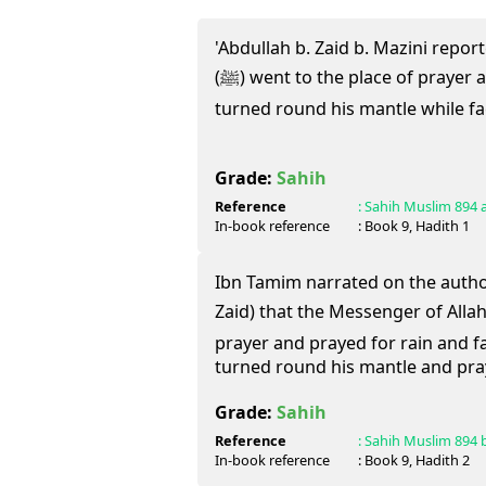
'Abdullah b. Zaid b. Mazini repor
(ﷺ) went to the place of prayer and prayed for rain and
turned round his mantle while fa
Grade:
Sahih
Reference
:
Sahih Muslim
894 
In-book reference
: Book
9
, Hadith
1
Ibn Tamim narrated on the authori
Zaid) that the Messenger of Allah (ﷺ) went out to the place
prayer and prayed for rain and f
turned round his mantle and pra
Grade:
Sahih
Reference
:
Sahih Muslim
894 
In-book reference
: Book
9
, Hadith
2