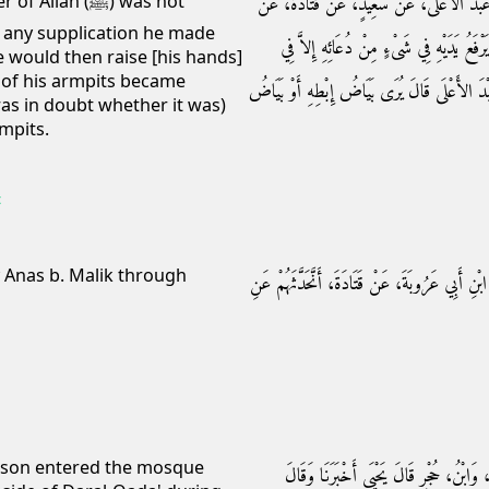
ٍ، وَعَبْدُ الأَعْلَى، عَنْ سَعِيدٍ، عَنْ قَتَادَةَ، عَنْ
ah (ﷺ) was not
n any supplication he made
عُ يَدَيْهِ فِي شَىْءٍ مِنْ دُعَائِهِ إِلاَّ فِي
e would then raise [his hands]
 of his armpits became
َبْدَ الأَعْلَى قَالَ يُرَى بَيَاضُ إِبْطِهِ أَوْ بَيَاضُ
 was in doubt whether it was)
mpits.
c
 Anas b. Malik through
ابْنِ أَبِي عَرُوبَةَ، عَنْ قَتَادَةَ، أَنَّحَدَّثَهُمْ عَنِ
erson entered the mosque
ُ، وَابْنُ، حُجْرٍ قَالَ يَحْيَى أَخْبَرَنَا وَقَالَ