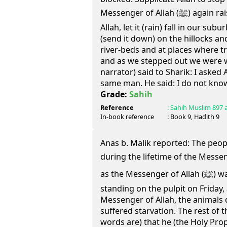
Messenger of Allah (ﷺ) again raised his hands and said: O
Allah, let it (rain) fall in our sub
(send it down) on the hillocks a
river-beds and at places where t
and as we stepped out we were wa
narrator) said to Sharik: I asked 
same man. He said: I do not kno
Grade:
Sahih
Reference
:
Sahih Muslim
897 
In-book reference
: Book
9
, Hadith
9
Anas b. Malik reported: The peop
during the lifetime of the Messenger of All
as the Messenger of Allah (ﷺ) was delivering the sermon
standing on the pulpit on Friday,
Messenger of Allah, the animals 
suffered starvation. The rest of 
words are) that he (the Holy Pro