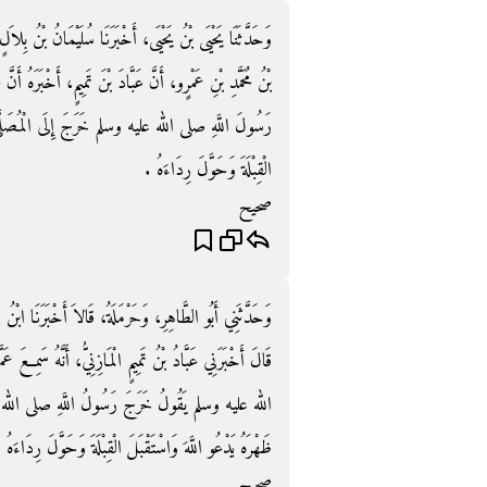
وَحَدَّثَنَا يَحْيَى بْنُ يَحْيَى، أَخْبَرَنَا سُلَيْمَانُ بْنُ بِلاَ
بْنُ مُحَمَّدِ بْنِ عَمْرٍو، أَنَّ عَبَّادَ بْنَ تَمِيمٍ، أَخْبَرَهُ أَنَّ 
رَسُولَ اللَّهِ صلى الله عليه وسلم خَرَجَ إِلَى الْمُصَلَّى يَسْت
الْقِبْلَةَ وَحَوَّلَ رِدَاءَهُ ‏.‏
صحيح
وَحَدَّثَنِي أَبُو الطَّاهِرِ، وَحَرْمَلَةُ، قَالاَ أَخْبَرَنَا 
قَالَ أَخْبَرَنِي عَبَّادُ بْنُ تَمِيمٍ الْمَازِنِيُّ، أَنَّهُ سَمِ
الله عليه وسلم يَقُولُ خَرَجَ رَسُولُ اللَّهِ صلى الله علي
ظَهْرَهُ يَدْعُو اللَّهَ وَاسْتَقْبَلَ الْقِبْلَةَ وَحَوَّلَ رِدَاءَهُ ثُ
صحيح