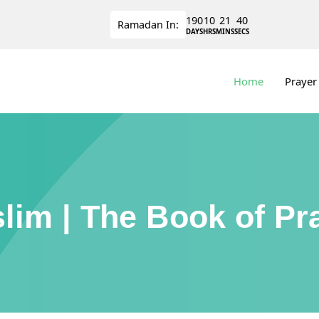
190
10
21
39
Ramadan
In:
DAYS
HRS
MINS
SECS
Home
Prayer
lim | The Book of Pra