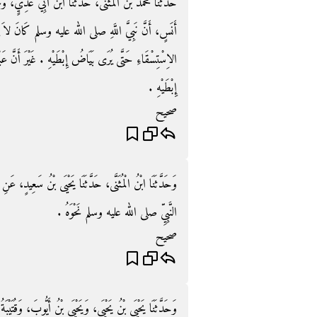
حَدَّثَنَا مُحَمَّدُ بْنُ الْمُثَنَّى، حَدَّثَنَا ابْنُ أَبِي عَدِيّ
أَنَسٍ، أَنَّ نَبِيَّ اللَّهِ صلى الله عليه وسلم كَانَ لاَ يَرْفَ
الاِسْتِسْقَاءِ حَتَّى يُرَى بَيَاضُ إِبْطَيْهِ ‏.‏ غَيْرَ أَنَّ ع
إِبْطَيْهِ ‏.‏
صحيح
وَحَدَّثَنَا ابْنُ الْمُثَنَّى، حَدَّثَنَا يَحْيَى بْنُ سَعِيدٍ، عَنِ 
النَّبِيِّ صلى الله عليه وسلم نَحْوَهُ ‏.‏
صحيح
وَحَدَّثَنَا يَحْيَى بْنُ يَحْيَى، وَيَحْيَى بْنُ أَيُّوبَ، وَقُتَيْبَة