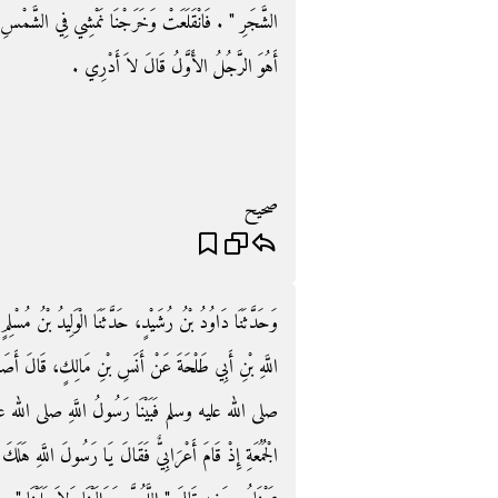
الشَّجَرِ ‏"‏ ‏.‏ فَانْقَلَعَتْ وَخَرَجْنَا نَمْشِي فِي الشَّمْ
أَهُوَ الرَّجُلُ الأَوَّلُ قَالَ لاَ أَدْرِي ‏.‏
صحيح
وَحَدَّثَنَا دَاوُدُ بْنُ رُشَيْدٍ، حَدَّثَنَا الْوَلِيدُ بْنُ مُسْل
اللَّهِ بْنِ أَبِي طَلْحَةَ عَنْ أَنَسِ بْنِ مَالِكٍ، قَالَ أَصَ
صلى الله عليه وسلم فَبَيْنَا رَسُولُ اللَّهِ صلى الله عليه 
الْجُمُعَةِ إِذْ قَامَ أَعْرَابِيٌّ فَقَالَ يَا رَسُولَ اللَّهِ هَلَ