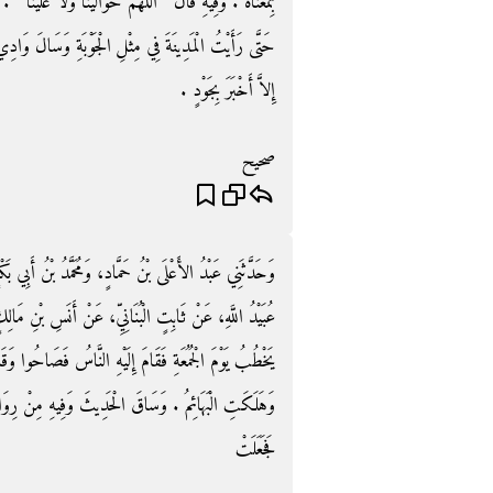
بِمَعْنَاهُ ‏.‏ وَفِيهِ قَالَ ‏"‏ اللَّهُمَّ حَوَالَيْنَا وَلاَ عَلَيْنَا ‏"‏
حَتَّى رَأَيْتُ الْمَدِينَةَ فِي مِثْلِ الْجَوْبَةِ وَسَالَ وَادِي 
إِلاَّ أَخْبَرَ بِجَوْدٍ ‏.‏
صحيح
وَحَدَّثَنِي عَبْدُ الأَعْلَى بْنُ حَمَّادٍ، وَمُحَمَّدُ بْنُ أَبِي بَكْرٍ
عُبَيْدُ اللَّهِ، عَنْ ثَابِتٍ الْبُنَانِيِّ، عَنْ أَنَسِ بْنِ 
يَخْطُبُ يَوْمَ الْجُمُعَةِ فَقَامَ إِلَيْهِ النَّاسُ فَصَاحُوا وَقَالُ
وَهَلَكَتِ الْبَهَائِمُ ‏.‏ وَسَاقَ الْحَدِيثَ وَفِيهِ مِنْ رِوَايَة
فَجَعَلَتْ