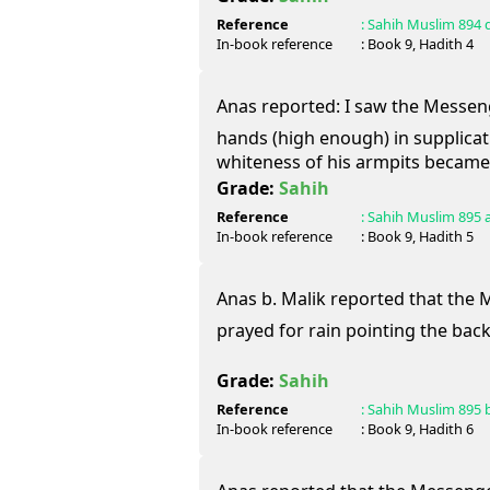
Reference
:
Sahih Muslim
894 
In-book reference
: Book
9
, Hadith
4
Anas reported: I saw the Messenger of Alla
hands (high enough) in supplicati
whiteness of his armpits became 
Grade:
Sahih
Reference
:
Sahih Muslim
895 
In-book reference
: Book
9
, Hadith
5
Anas b. Malik reported that the Me
prayed for rain pointing the back
Grade:
Sahih
Reference
:
Sahih Muslim
895 
In-book reference
: Book
9
, Hadith
6