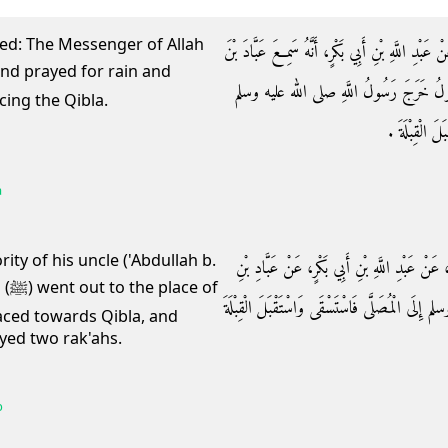
ted: The Messenger of Allah
َبْدِ اللَّهِ بْنِ أَبِي بَكْرٍ، أَنَّهُ سَمِعَ عَبَّادَ بْنَ
َّ، يَقُولُ خَرَجَ رَسُولُ اللَّهِ صلى الله عليه وسلم
cing the Qibla.
 الْقِبْلَةَ ‏.‏
a
ty of his uncle ('Abdullah b.
َ، عَنْ عَبْدِ اللَّهِ بْنِ أَبِي بَكْرٍ، عَنْ عَبَّادِ بْنِ
 of
 إِلَى الْمُصَلَّى فَاسْتَسْقَى وَاسْتَقْبَلَ الْقِبْلَةَ
aced towards Qibla, and
yed two rak'ahs.
b