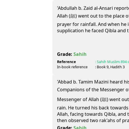
'Abdullah b. Zaid al-Ansari repor
Allah (ﷺ) went out to the place of prayer in order to offer
prayer for rainfall. And when he
supplication he faced Qibla and 
Grade:
Sahih
Reference
:
Sahih Muslim
894 
In-book reference
: Book
9
, Hadith
3
'Abbad b. Tamim Mazini heard hi
Companions of the Messenger of Allah (ﷺ), as s
Messenger of Allah (ﷺ) went out one day in order to pray for
rain. He turned his back towards
Allah, facing towards Qibla, and
then observed two rak'ahs of pra
Grade:
Sahih