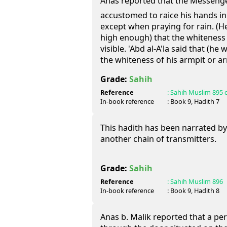
Anas reported that the Messenger of All
accustomed to raice his hands i
except when praying for rain. (H
high enough) that the whiteness
visible. 'Abd al-A'la said that (he
the whiteness of his armpit or ar
Grade:
Sahih
Reference
:
Sahih Muslim
895 
In-book reference
: Book
9
, Hadith
7
This hadith has been narrated by
another chain of transmitters.
Grade:
Sahih
Reference
:
Sahih Muslim
896
In-book reference
: Book
9
, Hadith
8
Anas b. Malik reported that a p