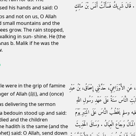
سِ ‏.‏ قَالَ شَرِيكٌ فَسَأَلْتُ أَنَسَ بْنَ مَالِكٍ
urbs and not on us, O Allah
nd small mountains and the
rees grow. The rain stopped,
lking in sun- shine. He (the
Anas b. Malik if he was the
w.
a
le were in the grip of famine
ِمٍ، عَنِ الأَوْزَاعِيِّ، حَدَّثَنِي إِسْحَاقُ، بْنُ عَبْدِ
ah (ﷺ), and (once)
ابَتِ النَّاسَ سَنَةٌ عَلَى عَهْدِ رَسُولِ اللَّهِ
وسلم يَخْطُبُ النَّاسَ عَلَى الْمِنْبَرِ يَوْمَ
 a bedouin stood up and said:
died and the children
كَ الْمَالُ وَجَاعَ الْعِيَالُ ‏.‏ وَسَاقَ الْحَدِيثَ
the hadith is the same (and the
phet) said: O Allah, send down