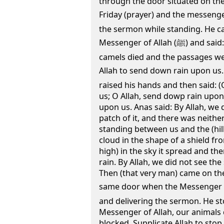
through the door situated on the
Friday (prayer) and the messenger of Allah (ﷺ)
the sermon while standing. He ca
Messenger of Allah (ﷺ) and said: Messenger of Allah, the
camels died and the passages we
Allah to send down rain upon us. 
raised his hands and then said: 
us; O Allah, send dowp rain upon
upon us. Anas said: By Allah, we 
patch of it, and there was neithe
standing between us and the (hil
cloud in the shape of a shield fr
high) in the sky it spread and t
rain. By Allah, we did not see t
Then (that very man) came on th
same door when the Messenger of Allah (ﷺ) 
and delivering the sermon. He st
Messenger of Allah, our animals
blocked. Supplicate Allah to stop 