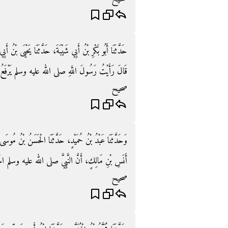
حَدَّثَنَا أَبُو بَكْرِ بْنُ أَبِي شَيْبَةَ، حَدَّثَنَا يَحْيَى بْن،
قَالَ رَأَيْتُ رَسُولَ اللَّهِ صلى الله عليه وسلم يَرْفَعُ يَدَي
صحيح
وَحَدَّثَنَا عَبْدُ بْنُ حُمَيْدٍ، حَدَّثَنَا الْحَسَنُ بْنُ مُوسَ
أَنَسِ بْنِ مَالِكٍ، أَنَّ النَّبِيَّ صلى الله عليه وسلم اسْتَس
صحيح