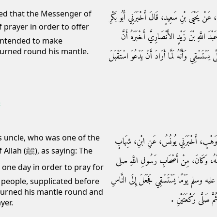
ted that the Messenger of
لٍ، عَنْ يَحْيَى بْنِ سَعِيدٍ، قَالَ أَخْبَرَنِي أَبُو بَكْرِ
عَبْدَ اللَّهِ بْنَ زَيْدٍ الأَنْصَارِيَّ أَخْبَرَهُ أَنَّ
 intended to make
turned round his mantle.
َسْقِي وَأَنَّهُ لَمَّا أَرَادَ أَنْ يَدْعُوَ اسْتَقْبَلَ
c
s uncle, who was one of the
ابْنُ وَهْبٍ، أَخْبَرَنِي يُونُسُ، عَنِ ابْنِ، شِهَابٍ
aying: The
عَ عَمَّهُ، وَكَانَ، مِنْ أَصْحَابِ رَسُولِ اللَّهِ صلى
ه وسلم يَوْمًا يَسْتَسْقِي فَجَعَلَ إِلَى النَّاسِ
 people, supplicated before
 turned his mantle round and
مَّ صَلَّى رَكْعَتَيْنِ ‏.‏
yer.