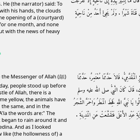
 ‏.‏ قَالَ فَمَا يُشِيرُ بِيَدِهِ إِلَى نَاحِيَةٍ إِلاَّ تَفَرَّجَتْ
. He (the narrator) said: To
with his hands, the clouds
قَنَاةَ شَهْرًا ‏.‏ وَلَمْ يَجِئْ أَحَدٌ مِنْ نَاحِيَةٍ
he opening of a (courtyard)
 for one month, and none
ut with the news of heavy
b
 الْمُقَدَّمِيُّ، قَالاَ حَدَّثَنَا مُعْتَمِرٌ، حَدَّثَنَا
the Messenger of Allah (ﷺ)
iday, people stood up before
مَالِكٍ، قَالَ كَانَ النَّبِيُّ صلى الله عليه وسلم
le of Allah, there is a
me yellow, the animals have
وا يَا نَبِيَّ اللَّهِ قَحِطَ الْمَطَرُ وَاحْمَرَّ الشَّجَرُ
s the same, and in the
A'la the words are:" The
ِ عَبْدِ الأَعْلَى فَتَقَشَّعَتْ عَنِ الْمَدِينَةِ ‏.‏
 began to rain around it and
Medina. And as I looked
 like (the hollowness of) a