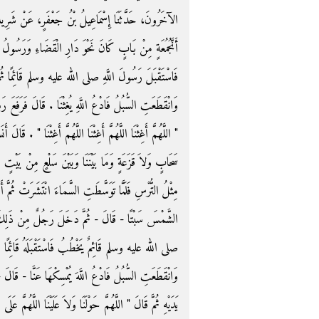
الآخَرُونَ، حَدَّثَنَا إِسْمَاعِيلُ بْنُ جَعْفَرٍ، عَنْ شَرِي،
أَنَّجُمُعَةٍ مِنْ بَابٍ كَانَ نَحْوَ دَارِ الْقَضَاءِ وَرَسُ
فَاسْتَقْبَلَ رَسُولَ اللَّهِ صلى الله عليه وسلم قَائِمًا ثُمّ
وَانْقَطَعَتِ السُّبُلُ فَادْعُ اللَّهِ يُغِثْنَا ‏.‏ قَالَ فَرَفَ
‏"‏ اللَّهُمَّ أَغِثْنَا اللَّهُمَّ أَغِثْنَا اللَّهُمَّ أَغِثْنَا ‏"‏ ‏.‏ ق
سَحَابٍ وَلاَ قَزَعَةٍ وَمَا بَيْنَنَا وَبَيْنَ سَلْعٍ مِنْ بَيْتٍ
مِثْلُ التُّرْسِ فَلَمَّا تَوَسَّطَتِ السَّمَاءَ انْتَشَرَتْ ثُمَّ أَ
الشَّمْسَ سَبْتًا - قَالَ - ثُمَّ دَخَلَ رَجُلٌ مِنْ ذَلِكَ الْبَ
صلى الله عليه وسلم قَائِمٌ يَخْطُبُ فَاسْتَقْبَلَهُ قَائِمًا ف
وَانْقَطَعَتِ السُّبُلُ فَادْعُ اللَّهَ يُمْسِكْهَا عَنَّا - ق
يَدَيْهِ ثُمَّ قَالَ ‏"‏ اللَّهُمَّ حَوْلَنَا وَلاَ عَلَيْنَا اللَّهُمَّ