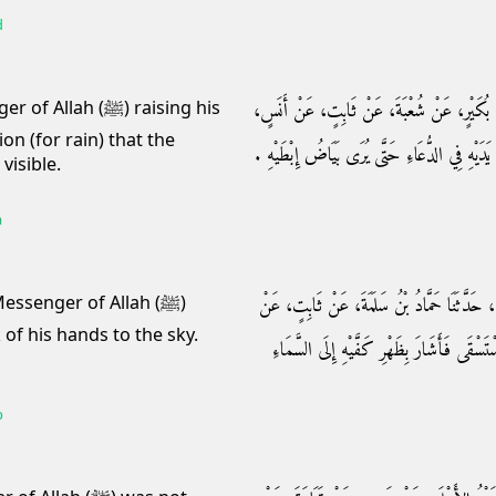
d
ُ أَبِي بُكَيْرٍ، عَنْ شُعْبَةَ، عَنْ ثَابِتٍ، عَنْ أَنَسٍ
h (ﷺ) raising his
on (for rain) that the
ْهِ فِي الدُّعَاءِ حَتَّى يُرَى بَيَاضُ إِبْطَيْهِ ‏.‏
visible.
a
ى، حَدَّثَنَا حَمَّادُ بْنُ سَلَمَةَ، عَنْ ثَابِتٍ، عَنْ
ssenger of Allah (ﷺ)
 of his hands to the sky.
ْقَى فَأَشَارَ بِظَهْرِ كَفَّيْهِ إِلَى السَّمَاءِ
b