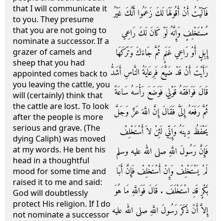
that I will communicate it
فَآلَيْتُ أَنْ أَقُولَهَا لَكَ زَعَمُوا أَنَّكَ غَيْرُ
to you. They presume
that you are not going to
مُسْتَخْلِفٍ وَإِنَّهُ لَوْ كَانَ لَكَ رَاعِي
nominate a successor. If a
إِبِلٍ أَوْ رَاعِي غَنَمٍ ثُمَّ جَاءَكَ وَتَرَكَهَا
grazer of camels and
sheep that you had
رَأَيْتَ أَنْ قَدْ ضَيَّعَ فَرِعَايَةُ النَّاسِ أَشَدُّ
appointed comes back to
you leaving the cattle, you
قَالَ فَوَافَقَهُ قَوْلِي فَوَضَعَ رَأْسَهُ سَاعَةً
will (certainly) think that
the cattle are lost. To look
ثُمَّ رَفَعَهُ إِلَىَّ فَقَالَ إِنَّ اللَّهَ عَزَّ وَجَلَّ
after the people is more
serious and grave. (The
يَحْفَظُ دِينَهُ وَإِنِّي لَئِنْ لاَ أَسْتَخْلِفْ
dying Caliph) was moved
at my words. He bent his
فَإِنَّ رَسُولَ اللَّهِ صلى الله عليه وسلم
head in a thoughtful
لَمْ يَسْتَخْلِفْ وَإِنْ أَسْتَخْلِفْ فَإِنَّ أَبَا
mood for some time and
raised it to me and said:
بَكْرٍ قَدِ اسْتَخْلَفَ ‏.‏ قَالَ فَوَاللَّهِ مَا هُوَ
God will doubtlessly
protect His religion. If I do
إِلاَّ أَنْ ذَكَرَ رَسُولَ اللَّهِ صلى الله عليه
not nominate a successor