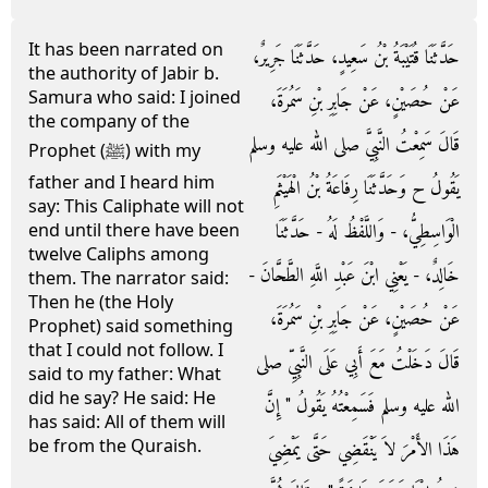
It has been narrated on
حَدَّثَنَا قُتَيْبَةُ بْنُ سَعِيدٍ، حَدَّثَنَا جَرِيرٌ،
the authority of Jabir b.
Samura who said: I joined
عَنْ حُصَيْنٍ، عَنْ جَابِرِ بْنِ سَمُرَةَ،
the company of the
قَالَ سَمِعْتُ النَّبِيَّ صلى الله عليه وسلم
Prophet (ﷺ) with my
father and I heard him
يَقُولُ ح وَحَدَّثَنَا رِفَاعَةُ بْنُ الْهَيْثَمِ
say: This Caliphate will not
الْوَاسِطِيُّ، - وَاللَّفْظُ لَهُ - حَدَّثَنَا
end until there have been
twelve Caliphs among
خَالِدٌ، - يَعْنِي ابْنَ عَبْدِ اللَّهِ الطَّحَّانَ -
them. The narrator said:
Then he (the Holy
عَنْ حُصَيْنٍ، عَنْ جَابِرِ بْنِ سَمُرَةَ،
Prophet) said something
that I could not follow. I
قَالَ دَخَلْتُ مَعَ أَبِي عَلَى النَّبِيِّ صلى
said to my father: What
did he say? He said: He
الله عليه وسلم فَسَمِعْتُهُ يَقُولُ ‏"‏ إِنَّ
has said: All of them will
be from the Quraish.
هَذَا الأَمْرَ لاَ يَنْقَضِي حَتَّى يَمْضِيَ