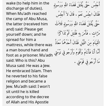
wake (to help him in the
أَجْلِسُ حَتَّى يُقْتَلَ قَضَاءُ اللَّهِ وَرَسُولِهِ
discharge of duties).
When Mu'adh reached
فَقَالَ اجْلِسْ نَعَمْ ‏.‏ قَالَ لاَ أَجْلِسُ
the camp of Abu Musa,
حَتَّى يُقْتَلَ قَضَاءُ اللَّهِ وَرَسُولِهِ ثَلاَثَ
the latter (received him
and) said: Please get
مَرَّاتٍ ‏.‏ فَأَمَرَ بِهِ فَقُتِلَ ثُمَّ تَذَاكَرَا
yourself down; and he
spread for him a
الْقِيَامَ مِنَ اللَّيْلِ فَقَالَ أَحَدُهُمَا مُعَاذٌ
mattress, while there was
a man bound hand and
أَمَّا أَنَا فَأَنَامُ وَأَقُومُ وَأَرْجُو فِي نَوْمَتِي
foot as a prisoner. Mu'adh
said: Who is this? Abu
مَا أَرْجُو فِي قَوْمَتِي ‏.‏
Musa said: He was a Jew.
He embraced Islam. Then
he reverted to his false
religion and became a
Jew. Mu'adh said: I won't
sit until he is killed
according to the decree
of Allah and His Apostle