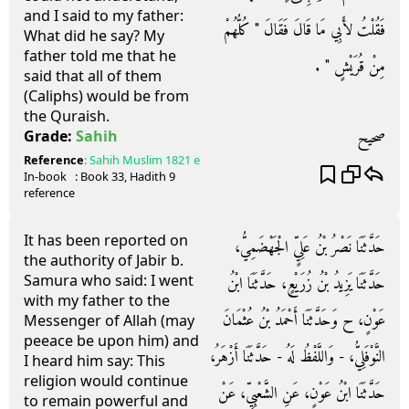
and I said to my father:
فَقُلْتُ لأَبِي مَا قَالَ فَقَالَ ‏"‏ كُلُّهُمْ
What did he say? My
father told me that he
مِنْ قُرَيْشٍ ‏"‏ ‏.‏
said that all of them
(Caliphs) would be from
the Quraish.
صحيح
Grade:
Sahih
Reference
:
Sahih Muslim
1821 e
In-book
: Book
33
, Hadith
9
reference
It has been reported on
حَدَّثَنَا نَصْرُ بْنُ عَلِيٍّ الْجَهْضَمِيُّ،
the authority of Jabir b.
Samura who said: I went
حَدَّثَنَا يَزِيدُ بْنُ زُرَيْعٍ، حَدَّثَنَا ابْنُ
with my father to the
عَوْنٍ، ح وَحَدَّثَنَا أَحْمَدُ بْنُ عُثْمَانَ
Messenger of Allah (may
peeace be upon him) and
النَّوْفَلِيُّ، - وَاللَّفْظُ لَهُ - حَدَّثَنَا أَزْهَرُ،
I heard him say: This
religion would continue
حَدَّثَنَا ابْنُ عَوْنٍ، عَنِ الشَّعْبِيِّ، عَنْ
to remain powerful and