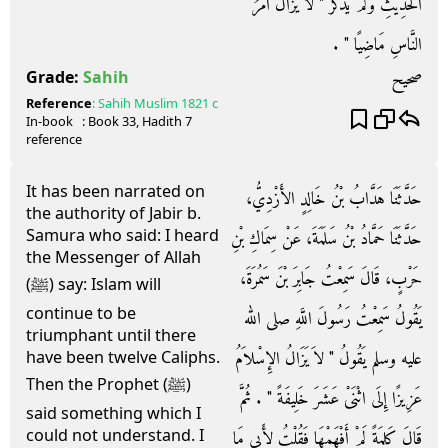
الْحَدِيثِ وَلَمْ يَذْكُرْ ‏"‏ لاَ يَزَالُ أَمْرُ
النَّاسِ مَاضِيًا ‏"‏ ‏.‏
صحيح
Grade:
Sahih
Reference
:
Sahih Muslim
1821 c
In-book
: Book
33
, Hadith
7
reference
It has been narrated on
حَدَّثَنَا هَدَّابُ بْنُ خَالِدٍ الأَزْدِيُّ،
the authority of Jabir b.
Samura who said: I heard
حَدَّثَنَا حَمَّادُ بْنُ سَلَمَةَ، عَنْ سِمَاكِ بْنِ
the Messenger of Allah
حَرْبٍ، قَالَ سَمِعْتُ جَابِرَ بْنَ سَمُرَةَ،
(ﷺ) say: Islam will
continue to be
يَقُولُ سَمِعْتُ رَسُولَ اللَّهِ صلى الله
triumphant until there
عليه وسلم يَقُولُ ‏"‏ لاَ يَزَالُ الإِسْلاَمُ
have been twelve Caliphs.
Then the Prophet (ﷺ)
عَزِيزًا إِلَى اثْنَىْ عَشَرَ خَلِيفَةً ‏"‏ ‏.‏ ثُمَّ
said something which I
could not understand. I
قَالَ كَلِمَةً لَمْ أَفْهَمْهَا فَقُلْتُ لأَبِي مَا