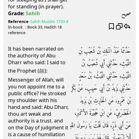
for standing (in prayer).
صحيح
Grade:
Sahih
Reference
:
Sahih Muslim
1733 d
In-book
: Book
33
, Hadith
18
reference
It has been narrated on
حَدَّثَنَا عَبْدُ الْمَلِكِ بْنُ شُعَيْبِ بْنِ
the authority of Abu
Dharr who said: I said to
اللَّيْثِ، حَدَّثَنِي أَبِي شُعَيْبُ بْنُ
the Prophet (ﷺ):
اللَّيْثِ، حَدَّثَنِي اللَّيْثُ، بْنُ سَعْدٍ
Messenger of Allah, will
you not appoint me to a
حَدَّثَنِي يَزِيدُ بْنُ أَبِي حَبِيبٍ، عَنْ بَكْرِ
public office? He stroked
بْنِ عَمْرٍو، عَنِ الْحَارِثِ بْنِ يَزِيدَ
my shoulder with his
hand and said: Abu Dharr,
الْحَضْرَمِيِّ، عَنِ ابْنِ حُجَيْرَةَ الأَكْبَرِ،
thou art weak and
authority is a trust. and
عَنْ أَبِي ذَرٍّ، قَالَ قُلْتُ يَا رَسُولَ اللَّهِ
on the Day of judgment it
is a cause of humiliation
أَلاَ تَسْتَعْمِلُنِي قَالَ فَضَرَبَ بِيَدِهِ عَلَى