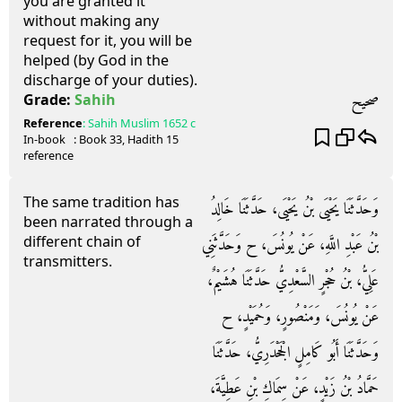
you are granted it
without making any
request for it, you will be
helped (by God in the
discharge of your duties).
صحيح
Grade:
Sahih
Reference
:
Sahih Muslim
1652 c
In-book
: Book
33
, Hadith
15
reference
The same tradition has
وَحَدَّثَنَا يَحْيَى بْنُ يَحْيَى، حَدَّثَنَا خَالِدُ
been narrated through a
different chain of
بْنُ عَبْدِ اللَّهِ، عَنْ يُونُسَ، ح وَحَدَّثَنِي
transmitters.
عَلِيُّ، بْنُ حُجْرٍ السَّعْدِيُّ حَدَّثَنَا هُشَيْمٌ،
عَنْ يُونُسَ، وَمَنْصُورٍ، وَحُمَيْدٍ، ح
وَحَدَّثَنَا أَبُو كَامِلٍ الْجَحْدَرِيُّ، حَدَّثَنَا
حَمَّادُ بْنُ زَيْدٍ، عَنْ سِمَاكِ بْنِ عَطِيَّةَ،