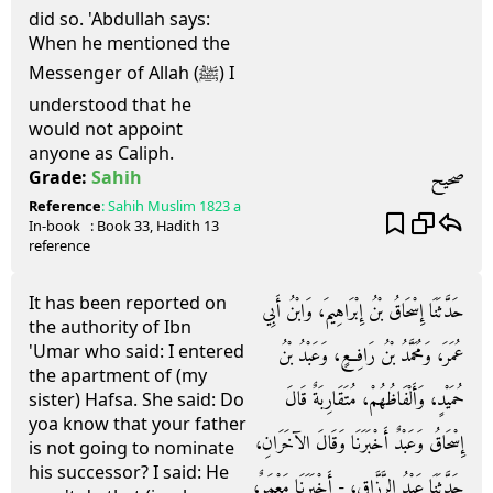
did so. 'Abdullah says:
When he mentioned the
Messenger of Allah (ﷺ) I
understood that he
would not appoint
anyone as Caliph.
صحيح
Grade:
Sahih
Reference
:
Sahih Muslim
1823 a
In-book
: Book
33
, Hadith
13
reference
It has been reported on
حَدَّثَنَا إِسْحَاقُ بْنُ إِبْرَاهِيمَ، وَابْنُ أَبِي
the authority of Ibn
'Umar who said: I entered
عُمَرَ، وَمُحَمَّدُ بْنُ رَافِعٍ، وَعَبْدُ بْنُ
the apartment of (my
حُمَيْدٍ، وَأَلْفَاظُهُمْ، مُتَقَارِبَةٌ قَالَ
sister) Hafsa. She said: Do
yoa know that your father
إِسْحَاقُ وَعَبْدٌ أَخْبَرَنَا وَقَالَ الآخَرَانِ،
is not going to nominate
his successor? I said: He
حَدَّثَنَا عَبْدُ الرَّزَّاقِ، - أَخْبَرَنَا مَعْمَرٌ،