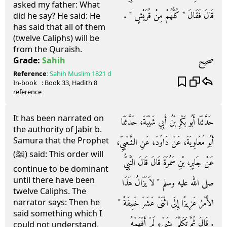
asked my father: What
قَالَ فَقَالَ ‏"‏ كُلُّهُمْ مِنْ قُرَيْشٍ ‏"‏ ‏.‏
did he say? He said: He
has said that all of them
(twelve Caliphs) will be
from the Quraish.
صحيح
Grade:
Sahih
Reference
:
Sahih Muslim
1821 d
In-book
: Book
33
, Hadith
8
reference
It has been narrated on
حَدَّثَنَا أَبُو بَكْرِ بْنُ أَبِي شَيْبَةَ، حَدَّثَنَا
the authority of Jabir b.
Samura that the Prophet
أَبُو مُعَاوِيَةَ، عَنْ دَاوُدَ، عَنِ الشَّعْبِيِّ،
(ﷺ) said: This order will
عَنْ جَابِرِ، بْنِ سَمُرَةَ قَالَ قَالَ النَّبِيُّ
continue to be dominant
until there have been
صلى الله عليه وسلم ‏"‏ لاَ يَزَالُ هَذَا
twelve Caliphs. The
الأَمْرُ عَزِيزًا إِلَى اثْنَىْ عَشَرَ خَلِيفَةً ‏"‏
narrator says: Then he
said something which I
‏.‏ قَالَ ثُمَّ تَكَلَّمَ بِشَىْءٍ لَمْ أَفْهَمْهُ
could not understand,