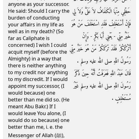
anyone as your successor.
حَظِّي مِنْهَا الْكَفَافُ لاَ عَلَىَّ وَلاَ لِي
He said: Should I carry the
burden of conducting
فَإِنْ أَسْتَخْلِفْ فَقَدِ اسْتَخْلَفَ مَنْ هُوَ
your affairs in my life as
well as in my death? (So
خَيْرٌ مِنِّي - يَعْنِي أَبَا بَكْرٍ - وَإِنْ
far as Caliphate is
concerned) I wish I could
أَتْرُكْكُمْ فَقَدْ تَرَكَكُمْ مَنْ هُوَ خَيْرٌ مِنِّي
acquit myself (before the
Almighty) in a way that
رَسُولُ اللَّهِ صلى الله عليه وسلم ‏.‏
there is neither anything
to my credit nor anything
قَالَ عَبْدُ اللَّهِ فَعَرَفْتُ أَنَّهُ حِينَ ذَكَرَ
to my discredit. If I would
رَسُولَ اللَّهِ صلى الله عليه وسلم غَيْرُ
appoint my successor, (I
would because) one
مُسْتَخْلِفٍ ‏.‏
better than me did so. (He
meant Abu Bakr.) If I
would leave You alone, (I
would do so because) one
better than me, i. e. the
Messenger of Allah (ﷺ),