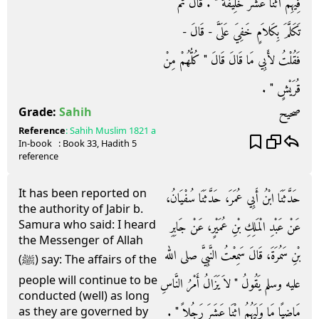
فِيهِمُ اثْنَا عَشَرَ خَلِيفَةً ‏"‏ ‏.‏ قَالَ ثُمَّ
تَكَلَّمَ بِكَلاَمٍ خَفِيَ عَلَىَّ - قَالَ -
فَقُلْتُ لأَبِي مَا قَالَ قَالَ ‏"‏ كُلُّهُمْ مِنْ
قُرَيْشٍ ‏"‏ ‏.‏
صحيح
Grade:
Sahih
Reference
:
Sahih Muslim
1821 a
In-book
: Book
33
, Hadith
5
reference
It has been reported on
حَدَّثَنَا ابْنُ أَبِي عُمَرَ، حَدَّثَنَا سُفْيَانُ،
the authority of Jabir b.
Samura who said: I heard
عَنْ عَبْدِ الْمَلِكِ بْنِ عُمَيْرٍ، عَنْ جَابِرِ
the Messenger of Allah
بْنِ سَمُرَةَ، قَالَ سَمِعْتُ النَّبِيَّ صلى الله
(ﷺ) say: The affairs of the
people will continue to be
عليه وسلم يَقُولُ ‏"‏ لاَ يَزَالُ أَمْرُ النَّاسِ
conducted (well) as long
مَاضِيًا مَا وَلِيَهُمُ اثْنَا عَشَرَ رَجُلاً ‏"‏ ‏.‏
as they are governed by