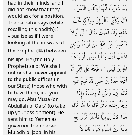
had in their minds, and I
وَمَا شَعَرْتُ أَنَّهُمَا يَطْلُبَانِ الْعَمَلَ ‏.‏
did not know that they
would ask for a position.
قَالَ وَكَأَنِّي أَنْظُرُ إِلَى سِوَاكِهِ تَحْتَ
The narrator says (while
recalling this hadith): I
شَفَتِهِ وَقَدْ قَلَصَتْ فَقَالَ ‏"‏ لَنْ أَوْ لاَ
visualise as if I were
looking at the miswak of
نَسْتَعْمِلُ عَلَى عَمَلِنَا مَنْ أَرَادَهُ وَلَكِنِ
the Prophet (ﷺ) between
اذْهَبْ أَنْتَ يَا أَبَا مُوسَى أَوْ يَا عَبْدَ
his lips. He (the Holy
Prophet) said: We shall
اللَّهِ بْنَ قَيْسِ ‏"‏ ‏.‏ فَبَعَثَهُ عَلَى الْيَمَنِ ثُمَّ
not or shall never appoint
to the public offices (in
أَتْبَعَهُ مُعَاذَ بْنَ جَبَلٍ فَلَمَّا قَدِمَ عَلَيْهِ
our State) those who with
قَالَ انْزِلْ وَأَلْقَى لَهُ وِسَادَةً وَإِذَا
to have them, but you
may go, Abu Musa (or
رَجُلٌ عِنْدَهُ مُوثَقٌ قَالَ مَا هَذَا قَالَ
Abdullah b. Qais) (to take
up your assignment). He
هَذَا كَانَ يَهُودِيًّا فَأَسْلَمَ ثُمَّ رَاجَعَ
sent him to Yemen as
governor. then he sent
دِينَهُ دِينَ السَّوْءِ فَتَهَوَّدَ قَالَ لاَ
Mu'adh b. jabal in his