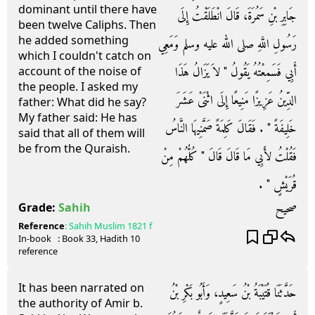
dominant until there have
جَابِرِ بْنِ سَمُرَةَ، قَالَ انْطَلَقْتُ إِلَى
been twelve Caliphs. Then
he added something
رَسُولِ اللَّهِ صلى الله عليه وسلم وَمَعِي
which I couldn't catch on
أَبِي فَسَمِعْتُهُ يَقُولُ ‏"‏ لاَ يَزَالُ هَذَا
account of the noise of
the people. I asked my
الدِّينُ عَزِيزًا مَنِيعًا إِلَى اثْنَىْ عَشَرَ
father: What did he say?
My father said: He has
خَلِيفَةً ‏"‏ ‏.‏ فَقَالَ كَلِمَةً صَمَّنِيهَا النَّاسُ
said that all of them will
be from the Quraish.
فَقُلْتُ لأَبِي مَا قَالَ قَالَ ‏"‏ كُلُّهُمْ مِنْ
قُرَيْشٍ ‏"‏ ‏.‏
صحيح
Grade:
Sahih
Reference
:
Sahih Muslim
1821 f
In-book
: Book
33
, Hadith
10
reference
It has been narrated on
حَدَّثَنَا قُتَيْبَةُ بْنُ سَعِيدٍ، وَأَبُو بَكْرِ بْنُ
the authority of Amir b.