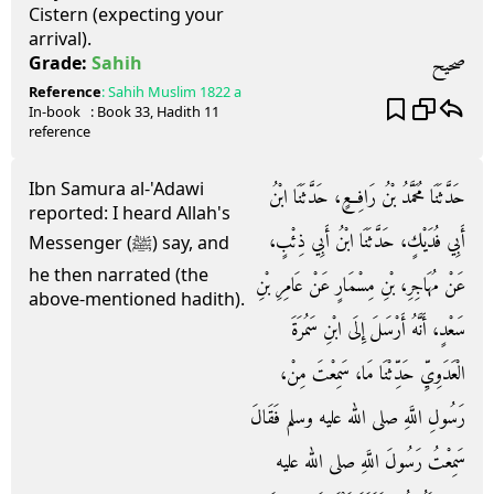
Cistern (expecting your
arrival).
صحيح
Grade:
Sahih
Reference
:
Sahih Muslim
1822 a
In-book
: Book
33
, Hadith
11
reference
Ibn Samura al-'Adawi
حَدَّثَنَا مُحَمَّدُ بْنُ رَافِعٍ، حَدَّثَنَا ابْنُ
reported: I heard Allah's
أَبِي فُدَيْكٍ، حَدَّثَنَا ابْنُ أَبِي ذِئْبٍ،
Messenger (ﷺ) say, and
he then narrated (the
عَنْ مُهَاجِرِ، بْنِ مِسْمَارٍ عَنْ عَامِرِ بْنِ
above-mentioned hadith).
سَعْدٍ، أَنَّهُ أَرْسَلَ إِلَى ابْنِ سَمُرَةَ
الْعَدَوِيِّ حَدِّثْنَا مَا، سَمِعْتَ مِنْ،
رَسُولِ اللَّهِ صلى الله عليه وسلم فَقَالَ
سَمِعْتُ رَسُولَ اللَّهِ صلى الله عليه