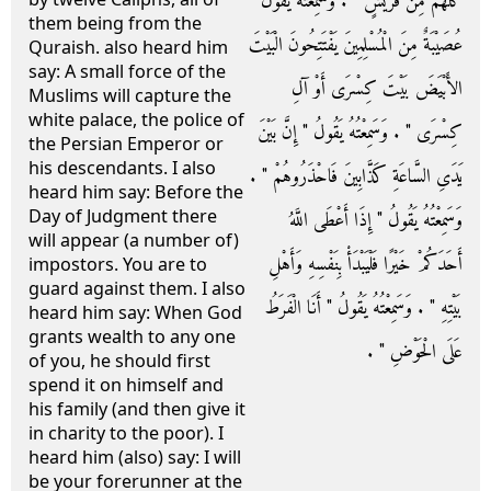
كُلُّهُمْ مِنْ قُرَيْشٍ ‏"‏ ‏.‏ وَسَمِعْتُهُ يَقُولُ ‏"‏
them being from the
عُصَيْبَةٌ مِنَ الْمُسْلِمِينَ يَفْتَتِحُونَ الْبَيْتَ
Quraish. also heard him
say: A small force of the
الأَبْيَضَ بَيْتَ كِسْرَى أَوْ آلِ
Muslims will capture the
white palace, the police of
كِسْرَى ‏"‏ ‏.‏ وَسَمِعْتُهُ يَقُولُ ‏"‏ إِنَّ بَيْنَ
the Persian Emperor or
his descendants. I also
يَدَىِ السَّاعَةِ كَذَّابِينَ فَاحْذَرُوهُمْ ‏"‏ ‏.‏
heard him say: Before the
Day of Judgment there
وَسَمِعْتُهُ يَقُولُ ‏"‏ إِذَا أَعْطَى اللَّهُ
will appear (a number of)
أَحَدَكُمْ خَيْرًا فَلْيَبْدَأْ بِنَفْسِهِ وَأَهْلِ
impostors. You are to
guard against them. I also
بَيْتِهِ ‏"‏ ‏.‏ وَسَمِعْتُهُ يَقُولُ ‏"‏ أَنَا الْفَرَطُ
heard him say: When God
grants wealth to any one
عَلَى الْحَوْضِ ‏"‏ ‏.‏
of you, he should first
spend it on himself and
his family (and then give it
in charity to the poor). I
heard him (also) say: I will
be your forerunner at the