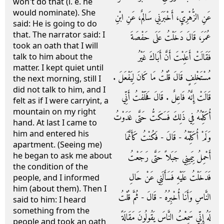
won't do that (i. e. he
would nominate). She
عَنِ الزُّهْرِيِّ، أَخْبَرَنِي سَالِمٌ، عَنِ ابْنِ
said: He is going to do
that. The narrator said: I
عُمَرَ، قَالَ دَخَلْتُ عَلَى حَفْصَةَ
took an oath that I will
فَقَالَتْ أَعَلِمْتَ أَنَّ أَبَاكَ غَيْرُ
talk to him about the
matter. I kept quiet until
مُسْتَخْلِفٍ قَالَ قُلْتُ مَا كَانَ لِيَفْعَلَ ‏.‏
the next morning, still I
did not talk to him, and I
قَالَتْ إِنَّهُ فَاعِلٌ ‏.‏ قَالَ فَحَلَفْتُ أَنِّي
felt as if I were carryint, a
mountain on my right
أُكَلِّمُهُ فِي ذَلِكَ فَسَكَتُّ حَتَّى غَدَوْتُ
hand. At last I came to
him and entered his
وَلَمْ أُكَلِّمْهُ - قَالَ - فَكُنْتُ كَأَنَّمَا
apartment. (Seeing me)
he began to ask me about
أَحْمِلُ بِيَمِينِي جَبَلاً حَتَّى رَجَعْتُ
the condition of the
فَدَخَلْتُ عَلَيْهِ فَسَأَلَنِي عَنْ حَالِ
people, and I informed
him (about them). Then I
النَّاسِ وَأَنَا أُخْبِرُهُ - قَالَ - ثُمَّ قُلْتُ
said to him: I heard
something from the
لَهُ إِنِّي سَمِعْتُ النَّاسَ يَقُولُونَ مَقَالَةً
people and took an oath