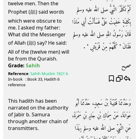
twelve men. Then the
ثُمَّ تَكَلَّمَ النَّبِيُّ صلى الله عليه وسلم
Prophet (ﷺ) said words
which were obscure to
بِكَلِمَةٍ خَفِيَتْ عَلَىَّ فَسَأَلْتُ أَبِي مَاذَا
me. I asked my father:
قَالَ رَسُولُ اللَّهِ صلى الله عليه وسلم
What did the Messenger
of Allah (ﷺ) say? He said:
فَقَالَ ‏"‏ كُلُّهُمْ مِنْ قُرَيْشٍ ‏"‏ ‏.‏
All of the (twelve men) will
be from the Quraish.
صحيح
Grade:
Sahih
Reference
:
Sahih Muslim
1821 b
In-book
: Book
33
, Hadith
6
reference
This hadith has been
وَحَدَّثَنَا قُتَيْبَةُ بْنُ سَعِيدٍ، حَدَّثَنَا أَبُو
narrated on the authority
of Jabir b. Samura
عَوَانَةَ، عَنْ سِمَاكِ بْنِ جَابِرِ بْنِ سَمُرَةَ،
through another chain of
عَنِ النَّبِيِّ صلى الله عليه وسلم بِهَذَا
transmitters.