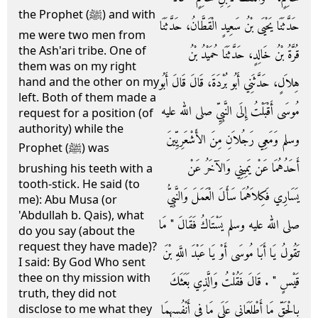
the Prophet (ﷺ) and with
حَدَّثَنَا يَحْيَى بْنُ سَعِيدٍ الْقَطَّانُ، حَدَّثَنَا
me were two men from
the Ash'ari tribe. One of
قُرَّةُ بْنُ خَالِدٍ، حَدَّثَنَا حُمَيْدُ بْنُ
them was on my right
هِلاَلٍ، حَدَّثَنِي أَبُو بُرْدَةَ، قَالَ قَالَ أَبُو
hand and the other on my
left. Both of them made a
مُوسَى أَقْبَلْتُ إِلَى النَّبِيِّ صلى الله عليه
request for a position (of
authority) while the
وسلم وَمَعِي رَجُلاَنِ مِنَ الأَشْعَرِيِّينَ
Prophet (ﷺ) was
أَحَدُهُمَا عَنْ يَمِينِي وَالآخَرُ عَنْ
brushing his teeth with a
tooth-stick. He said (to
يَسَارِي فَكِلاَهُمَا سَأَلَ الْعَمَلَ وَالنَّبِيُّ
me): Abu Musa (or
'Abdullah b. Qais), what
صلى الله عليه وسلم يَسْتَاكُ فَقَالَ ‏"‏ مَا
do you say (about the
request they have made)?
تَقُولُ يَا أَبَا مُوسَى أَوْ يَا عَبْدَ اللَّهِ بْنَ
I said: By God Who sent
thee on thy mission with
قَيْسٍ ‏"‏ ‏.‏ قَالَ فَقُلْتُ وَالَّذِي بَعَثَكَ
truth, they did not
بِالْحَقِّ مَا أَطْلَعَانِي عَلَى مَا فِي أَنْفُسِهِمَا
disclose to me what they