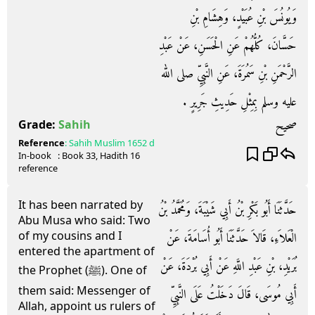
وَيُونُسَ بْنِ عُبَيْدٍ، وَهِشَامِ بْنِ
حَسَّانَ، كُلُّهُمْ عَنِ الْحَسَنِ، عَنْ عَبْدِ
الرَّحْمَنِ بْنِ سَمُرَةَ، عَنِ النَّبِيِّ صلى الله
عليه وسلم بِمِثْلِ حَدِيثِ جَرِيرٍ ‏.‏
صحيح
Grade:
Sahih
Reference
:
Sahih Muslim
1652 d
In-book
: Book
33
, Hadith
16
reference
It has been narrated by
حَدَّثَنَا أَبُو بَكْرِ بْنُ أَبِي شَيْبَةَ، وَمُحَمَّدُ بْنُ
Abu Musa who said: Two
of my cousins and I
الْعَلاَءِ، قَالاَ حَدَّثَنَا أَبُو أُسَامَةَ، عَنْ
entered the apartment of
بُرَيْدِ، بْنِ عَبْدِ اللَّهِ عَنْ أَبِي بُرْدَةَ، عَنْ
the Prophet (ﷺ). One of
them said: Messenger of
أَبِي مُوسَى، قَالَ دَخَلْتُ عَلَى النَّبِيِّ
Allah, appoint us rulers of