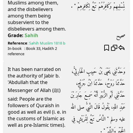
Muslims among them,
لِمُسْلِمِهِمْ وَكَافِرُهُمْ تَبَعٌ لِكَافِرِهِمْ ‏"‏ ‏.‏
and the disbelievers
among them being
subservient to the
disbelievers among them.
صحيح
Grade:
Sahih
Reference
:
Sahih Muslim
1818 b
In-book
: Book
33
, Hadith
2
reference
It has been narrated on
وَحَدَّثَنِي يَحْيَى بْنُ حَبِيبٍ الْحَارِثِيُّ،
the authority of Jabir b.
'Abdullah that the
حَدَّثَنَا رَوْحٌ، حَدَّثَنَا ابْنُ جُرَيْجٍ،
Messenger of Allah (ﷺ)
حَدَّثَنِي أَبُو الزُّبَيْرِ أَنَّهُ سَمِعَ جَابِرَ بْنَ
said: People are the
followers of Quraish in
عَبْدِ اللَّهِ، يَقُولُ قَالَ النَّبِيُّ صلى الله
good as well as evil (i. e. in
عليه وسلم ‏"‏ النَّاسُ تَبَعٌ لِقُرَيْشٍ فِي
the customs of Islamic as
well as pre-Islamic times).
الْخَيْرِ وَالشَّرِّ ‏"‏ ‏.‏