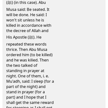
(ﷺ) (in this case). Abu
Musa said: Be seated. It
will be done. He said: I
won't sit unless he is
killed in accordance with
the decree of Allah and
His Apostle (ﷺ). He
repeated these words
thrice. Then Abu Musa
ordered him (to be killed)
and he was kilied. Then
the two talked of
standing in prayer at
night. One of them, i. e.
Mu'adh, said: I sleep (for a
part of the night) and
stand in prayer (for a
part) and I hope that I
shall get the same reward
for steeping as I shall get