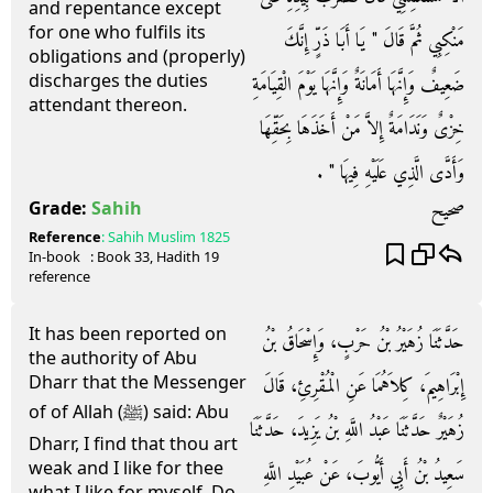
and repentance except
for one who fulfils its
مَنْكِبِي ثُمَّ قَالَ ‏"‏ يَا أَبَا ذَرٍّ إِنَّكَ
obligations and (properly)
discharges the duties
ضَعِيفٌ وَإِنَّهَا أَمَانَةٌ وَإِنَّهَا يَوْمَ الْقِيَامَةِ
attendant thereon.
خِزْىٌ وَنَدَامَةٌ إِلاَّ مَنْ أَخَذَهَا بِحَقِّهَا
وَأَدَّى الَّذِي عَلَيْهِ فِيهَا ‏"‏ ‏.‏
صحيح
Grade:
Sahih
Reference
:
Sahih Muslim
1825
In-book
: Book
33
, Hadith
19
reference
It has been reported on
حَدَّثَنَا زُهَيْرُ بْنُ حَرْبٍ، وَإِسْحَاقُ بْنُ
the authority of Abu
Dharr that the Messenger
إِبْرَاهِيمَ، كِلاَهُمَا عَنِ الْمُقْرِئِ، قَالَ
of of Allah (ﷺ) said: Abu
زُهَيْرٌ حَدَّثَنَا عَبْدُ اللَّهِ بْنُ يَزِيدَ، حَدَّثَنَا
Dharr, I find that thou art
weak and I like for thee
سَعِيدُ بْنُ أَبِي أَيُّوبَ، عَنْ عُبَيْدِ اللَّهِ
what I like for myself. Do