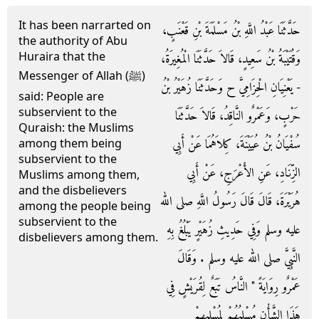
It has been narrarted on
حَدَّثَنَا عَبْدُ اللَّهِ بْنُ مَسْلَمَةَ بْنِ قَعْنَبٍ،
the authority of Abu
Huraira that the
وَقُتَيْبَةُ بْنُ سَعِيدٍ، قَالاَ حَدَّثَنَا الْمُغِيرَةُ،
Messenger of Allah (ﷺ)
- يَعْنِيَانِ الْحِزَامِيَّ ح وَحَدَّثَنَا زُهَيْرُ بْنُ
said: People are
subservient to the
حَرْبٍ، وَعَمْرٌو النَّاقِدُ، قَالاَ حَدَّثَنَا
Quraish: the Muslims
سُفْيَانُ بْنُ عُيَيْنَةَ، كِلاَهُمَا عَنْ أَبِي
among them being
subservient to the
الزِّنَادِ، عَنِ الأَعْرَجِ، عَنْ أَبِي
Muslims among them,
and the disbelievers
هُرَيْرَةَ، قَالَ قَالَ رَسُولُ اللَّهِ صلى الله
among the people being
subservient to the
عليه وسلم وَفِي حَدِيثِ زُهَيْرٍ يَبْلُغُ بِهِ
disbelievers among them.
النَّبِيَّ صلى الله عليه وسلم ‏.‏ وَقَالَ
عَمْرٌو رِوَايَةً ‏"‏ النَّاسُ تَبَعٌ لِقُرَيْشٍ فِي
هَذَا الشَّأْنِ مُسْلِمُهُمْ لِمُسْلِمِهِمْ