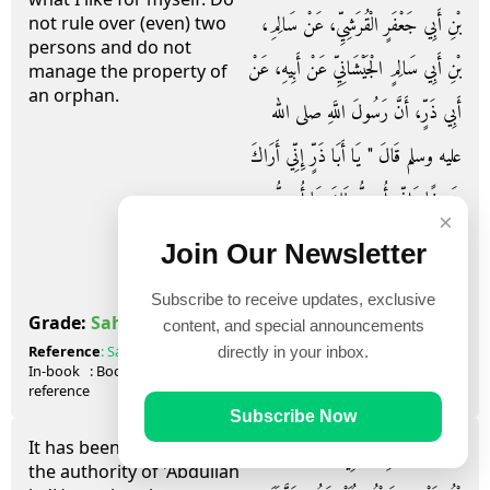
بْنِ أَبِي جَعْفَرٍ الْقُرَشِيِّ، عَنْ سَالِمِ،
not rule over (even) two
persons and do not
بْنِ أَبِي سَالِمٍ الْجَيْشَانِيِّ عَنْ أَبِيهِ، عَنْ
manage the property of
an orphan.
أَبِي ذَرٍّ، أَنَّ رَسُولَ اللَّهِ صلى الله
عليه وسلم قَالَ ‏"‏ يَا أَبَا ذَرٍّ إِنِّي أَرَاكَ
ضَعِيفًا وَإِنِّي أُحِبُّ لَكَ مَا أُحِبُّ
×
لِنَفْسِي لاَ تَأَمَّرَنَّ عَلَى اثْنَيْنِ وَلاَ
Join Our Newsletter
تَوَلَّيَنَّ مَالَ يَتِيمٍ ‏"‏ ‏.‏
Subscribe to receive updates, exclusive
صحيح
Grade:
Sahih
content, and special announcements
Reference
:
Sahih Muslim
1826
directly in your inbox.
In-book
: Book
33
, Hadith
20
reference
Subscribe Now
It has been narrated on
حَدَّثَنَا أَبُو بَكْرِ بْنُ أَبِي شَيْبَةَ، وَزُهَيْرُ
the authority of 'Abdullah