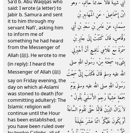
Sa'd b. Abu Waqqas who
أَبِي شَيْبَةَ قَالاَ حَدَّثَنَا حَاتِمٌ، - وَهُوَ
said: I wrote (a letter) to
ابْنُ إِسْمَاعِيلَ - عَنِ الْمُهَاجِرِ بْنِ
Jabir b. Samura and sent
it to him through my
مِسْمَارٍ، عَنْ عَامِرِ بْنِ سَعْدِ بْنِ أَبِي
servant Nafi', asking him
to inform me of
وَقَّاصٍ، قَالَ كَتَبْتُ إِلَى جَابِرِ بْنِ
something he had heard
from the Messenger of
سَمُرَةَ مَعَ غُلاَمِي نَافِعٍ أَنْ أَخْبِرْنِي
Allah (ﷺ). He wrote to me
بِشَىْءٍ، سَمِعْتَهُ مِنْ، رَسُولِ اللَّهِ صلى
(in reply): I heard the
Messenger of Allah (ﷺ)
الله عليه وسلم قَالَ فَكَتَبَ إِلَىَّ سَمِعْتُ
say on Friday evening, the
رَسُولَ اللَّهِ صلى الله عليه وسلم يَوْمَ
day on which al-Aslami
was stoned to death (for
جُمُعَةٍ عَشِيَّةَ رُجِمَ الأَسْلَمِيُّ يَقُولُ ‏"‏
committing adultery): The
Islamic religion will
لاَ يَزَالُ الدِّينُ قَائِمًا حَتَّى تَقُومَ السَّاعَةُ
continue until the Hour
has been established, or
أَوْ يَكُونَ عَلَيْكُمُ اثْنَا عَشَرَ خَلِيفَةً
you have been ruled over
by twelve Caliphs, all of