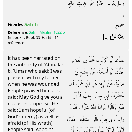
وسلم يَقُولُ ‏.‏ فَذَكَرَ نَحْوَ حَدِيثِ حَاتِمٍ
‏.‏
صحيح
Grade:
Sahih
Reference
:
Sahih Muslim
1822 b
In-book
: Book
33
, Hadith
12
reference
It has been narrated on
حَدَّثَنَا أَبُو كُرَيْبٍ، مُحَمَّدُ بْنُ الْعَلاَءِ
the authority of 'Abdullah
b. 'Umar who said: I was
حَدَّثَنَا أَبُو أُسَامَةَ، عَنْ هِشَامِ بْنِ
present with my father
عُرْوَةَ، عَنْ أَبِيهِ، عَنِ ابْنِ عُمَرَ، قَالَ
when he was wounded.
People praised him and
حَضَرْتُ أَبِي حِينَ أُصِيبَ فَأَثْنَوْا
said: May God give you a
noble recompense! He
عَلَيْهِ وَقَالُوا جَزَاكَ اللَّهُ خَيْرًا ‏.‏ فَقَالَ
said: I am hopeful (of
God's mercy) as well as
رَاغِبٌ وَرَاهِبٌ قَالُوا اسْتَخْلِفْ فَقَالَ
afraid (of His wrath)
People said: Appoint
أَتَحَمَّلُ أَمْرَكُمْ حَيًّا وَمَيِّتًا لَوَدِدْتُ أَنَّ