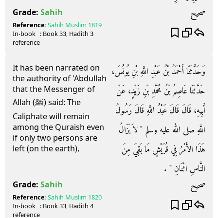
صحيح
Grade:
Sahih
Reference
:
Sahih Muslim
1819
In-book
: Book
33
, Hadith
3
reference
It has been narrated on
وَحَدَّثَنَا أَحْمَدُ بْنُ عَبْدِ اللَّهِ بْنِ يُونُسَ،
the authority of 'Abdullah
that the Messenger of
حَدَّثَنَا عَاصِمُ بْنُ مُحَمَّدِ بْنِ زَيْدٍ، عَنْ
Allah (ﷺ) said: The
أَبِيهِ، قَالَ قَالَ عَبْدُ اللَّهِ قَالَ رَسُولُ
Caliphate will remain
among the Quraish even
اللَّهِ صلى الله عليه وسلم ‏"‏ لاَ يَزَالُ
if only two persons are
هَذَا الأَمْرُ فِي قُرَيْشٍ مَا بَقِيَ مِنَ
left (on the earth),
النَّاسِ اثْنَانِ ‏"‏ ‏.‏
صحيح
Grade:
Sahih
Reference
:
Sahih Muslim
1820
In-book
: Book
33
, Hadith
4
reference