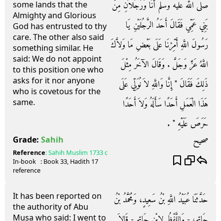
صلى الله عليه وسلم أَنَا وَرَجُلاَنِ مِنْ
some lands that the
Almighty and Glorious
بَنِي عَمِّي فَقَالَ أَحَدُ الرَّجُلَيْنِ يَا
God has entrusted to thy
care. The other also said
رَسُولَ اللَّهِ أَمِّرْنَا عَلَى بَعْضِ مَا وَلاَّكَ
something similar. He
said: We do not appoint
اللَّهُ عَزَّ وَجَلَّ ‏.‏ وَقَالَ الآخَرُ مِثْلَ
to this position one who
asks for it nor anyone
ذَلِكَ فَقَالَ ‏"‏ إِنَّا وَاللَّهِ لاَ نُوَلِّي عَلَى
who is covetous for the
same.
هَذَا الْعَمَلِ أَحَدًا سَأَلَهُ وَلاَ أَحَدًا
حَرَصَ عَلَيْهِ ‏"‏ ‏.‏
صحيح
Grade:
Sahih
Reference
:
Sahih Muslim
1733 c
In-book
: Book
33
, Hadith
17
reference
It has been reported on
حَدَّثَنَا عُبَيْدُ اللَّهِ بْنُ سَعِيدٍ، وَمُحَمَّدُ بْنُ
the authority of Abu
Musa who said: I went to
حَاتِمٍ، - وَاللَّفْظُ لاِبْنِ حَاتِمٍ - قَالاَ