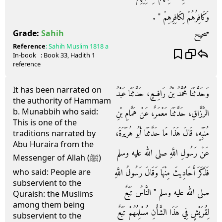
وَكَافِرُهُمْ لِكَافِرِهِمْ ‏"‏ ‏.‏
صحيح
Grade:
Sahih
Reference
:
Sahih Muslim
1818 a
In-book
: Book
33
, Hadith
1
reference
It has been narrated on
وَحَدَّثَنَا مُحَمَّدُ بْنُ رَافِعٍ، حَدَّثَنَا عَبْدُ
the authority of Hammam
b. Munabbih who said:
الرَّزَّاقِ، حَدَّثَنَا مَعْمَرٌ، عَنْ هَمَّامِ بْنِ
This is one of the
مُنَبِّهٍ، قَالَ هَذَا مَا حَدَّثَنَا أَبُو هُرَيْرَةَ،
traditions narrated by
Abu Huraira from the
عَنْ رَسُولِ اللَّهِ صلى الله عليه وسلم
Messenger of Allah (ﷺ)
فَذَكَرَ أَحَادِيثَ مِنْهَا وَقَالَ رَسُولُ اللَّهِ
who said: People are
subservient to the
صلى الله عليه وسلم ‏"‏ النَّاسُ تَبَعٌ
Quraish: the Muslims
among them being
لِقُرَيْشٍ فِي هَذَا الشَّأْنِ مُسْلِمُهُمْ تَبَعٌ
subservient to the