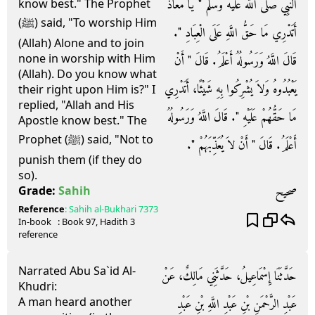
النَّبِيُّ صلى الله عليه وسلم ‏"‏ يَا مُعَاذُ
know best." The Prophet
(ﷺ) said, "To worship Him
أَتَدْرِي مَا حَقُّ اللَّهِ عَلَى الْعِبَادِ ‏"‏‏.‏
(Allah) Alone and to join
none in worship with Him
قَالَ اللَّهُ وَرَسُولُهُ أَعْلَمُ‏.‏ قَالَ ‏"‏ أَنْ
(Allah). Do you know what
يَعْبُدُوهُ وَلاَ يُشْرِكُوا بِهِ شَيْئًا، أَتَدْرِي
their right upon Him is?" I
replied, "Allah and His
مَا حَقُّهُمْ عَلَيْهِ ‏"‏‏.‏ قَالَ اللَّهُ وَرَسُولُهُ
Apostle know best." The
Prophet (ﷺ) said, "Not to
أَعْلَمُ‏.‏ قَالَ ‏"‏ أَنْ لاَ يُعَذِّبَهُمْ ‏"‏‏.‏
punish them (if they do
so).
صحيح
Grade:
Sahih
Reference
:
Sahih al-Bukhari
7373
In-book
: Book
97
, Hadith
3
reference
Narrated Abu Sa`id Al-
حَدَّثَنَا إِسْمَاعِيلُ، حَدَّثَنِي مَالِكٌ، عَنْ
Khudri:
A man heard another
عَبْدِ الرَّحْمَنِ بْنِ عَبْدِ اللَّهِ بْنِ عَبْدِ