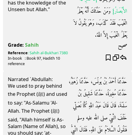
has the knowledge of the
Unseen but Allah."
الأَبْصَارُ‏}
‏ وَمَنْ حَدَّثَكَ أَنَّهُ يَعْلَمُ
الْغَيْبَ فَقَدْ كَذَبَ، وَهْوَ يَقُولُ لاَ
يَعْلَمُ الْغَيْبَ إِلاَّ اللَّهُ‏.‏
صحيح
Grade:
Sahih
Reference
:
Sahih al-Bukhari
7380
In-book
: Book
97
, Hadith
10
reference
Narrated `Abdullah:
حَدَّثَنَا أَحْمَدُ بْنُ يُونُسَ، حَدَّثَنَا زُهَيْرٌ،
We used to pray behind
حَدَّثَنَا مُغِيرَةُ، حَدَّثَنَا شَقِيقُ بْنُ
the Prophet (ﷺ) and used
to say: "As-Salamu 'Al-
سَلَمَةَ، قَالَ قَالَ عَبْدُ اللَّهِ كُنَّا نُصَلِّي
Allah. The Prophet (ﷺ)
خَلْفَ النَّبِيِّ صلى الله عليه وسلم
said, "Allah himself is As-
Salam (Name of Allah), so
فَنَقُولُ السَّلاَمُ عَلَى اللَّهِ‏.‏ فَقَالَ النَّبِيُّ
you should say: 'at-