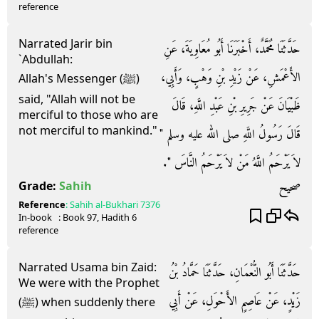
reference
Narrated Jarir bin
حَدَّثَنَا مُحَمَّدٌ، أَخْبَرَنَا أَبُو مُعَاوِيَةَ، عَنِ
`Abdullah:
الأَعْمَشِ، عَنْ زَيْدِ بْنِ وَهْبٍ، وَأَبِي،
Allah's Messenger (ﷺ)
said, "Allah will not be
ظَبْيَانَ عَنْ جَرِيرِ بْنِ عَبْدِ اللَّهِ، قَالَ
merciful to those who are
not merciful to mankind."
قَالَ رَسُولُ اللَّهِ صلى الله عليه وسلم ‏"‏
لاَ يَرْحَمُ اللَّهُ مَنْ لاَ يَرْحَمُ النَّاسَ ‏"‏‏.‏
صحيح
Grade:
Sahih
Reference
:
Sahih al-Bukhari
7376
In-book
: Book
97
, Hadith
6
reference
Narrated Usama bin Zaid:
حَدَّثَنَا أَبُو النُّعْمَانِ، حَدَّثَنَا حَمَّادُ بْنُ
We were with the Prophet
زَيْدٍ، عَنْ عَاصِمٍ الأَحْوَلِ، عَنْ أَبِي
(ﷺ) when suddenly there