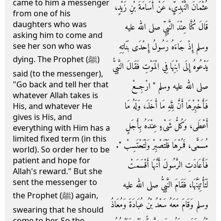
came to him a messenger
عُثْمَانَ النَّهْدِيِّ، عَنْ أُسَامَةَ بْنِ زَيْدٍ،
from one of his
daughters who was
قَالَ كُنَّا عِنْدَ النَّبِيِّ صلى الله عليه
asking him to come and
وسلم إِذْ جَاءَهُ رَسُولُ إِحْدَى بَنَاتِهِ
see her son who was
dying. The Prophet (ﷺ)
يَدْعُوهُ إِلَى ابْنِهَا فِي الْمَوْتِ فَقَالَ النَّبِيُّ
said (to the messenger),
"Go back and tell her that
صلى الله عليه وسلم ‏"‏ ارْجِعْ
whatever Allah takes is
فَأَخْبِرْهَا أَنَّ لِلَّهِ مَا أَخَذَ، وَلَهُ مَا
His, and whatever He
gives is His, and
أَعْطَى، وَكُلُّ شَىْءٍ عِنْدَهُ بِأَجَلٍ
everything with Him has a
limited fixed term (in this
مُسَمًّى، فَمُرْهَا فَلْتَصْبِرْ وَلْتَحْتَسِبْ ‏"‏‏.‏
world). So order her to be
patient and hope for
فَأَعَادَتِ الرَّسُولَ أَنَّهَا أَقْسَمَتْ
Allah's reward." But she
sent the messenger to
لَتَأْتِيَنَّهَا، فَقَامَ النَّبِيُّ صلى الله عليه
the Prophet (ﷺ) again,
وسلم وَقَامَ مَعَهُ سَعْدُ بْنُ عُبَادَةَ وَمُعَاذُ
swearing that he should
come to her. So the