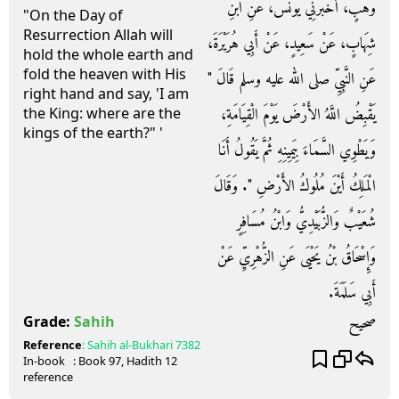
وَهْبٍ، أَخْبَرَنِي يُونُسُ، عَنِ ابْنِ
"On the Day of
Resurrection Allah will
شِهَابٍ، عَنْ سَعِيدٍ، عَنْ أَبِي هُرَيْرَةَ،
hold the whole earth and
fold the heaven with His
عَنِ النَّبِيِّ صلى الله عليه وسلم قَالَ ‏"‏
right hand and say, 'I am
يَقْبِضُ اللَّهُ الأَرْضَ يَوْمَ الْقِيَامَةِ،
the King: where are the
kings of the earth?" '
وَيَطْوِي السَّمَاءَ بِيَمِينِهِ ثُمَّ يَقُولُ أَنَا
الْمَلِكُ أَيْنَ مُلُوكُ الأَرْضِ ‏"‏‏.‏ وَقَالَ
شُعَيْبٌ وَالزُّبَيْدِيُّ وَابْنُ مُسَافِرٍ
وَإِسْحَاقُ بْنُ يَحْيَى عَنِ الزُّهْرِيِّ عَنْ
أَبِي سَلَمَةَ‏.‏
صحيح
Grade:
Sahih
Reference
:
Sahih al-Bukhari
7382
In-book
: Book
97
, Hadith
12
reference