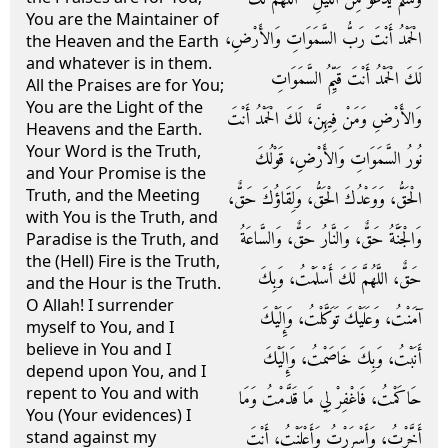
You are the Maintainer of
الْحَمْدُ أَنْتَ رَبُّ السَّمَوَاتِ وَالأَرْضِ،
the Heaven and the Earth
and whatever is in them.
لَكَ الْحَمْدُ أَنْتَ قَيِّمُ السَّمَوَاتِ
All the Praises are for You;
You are the Light of the
وَالأَرْضِ وَمَنْ فِيهِنَّ، لَكَ الْحَمْدُ أَنْتَ
Heavens and the Earth.
Your Word is the Truth,
نُورُ السَّمَوَاتِ وَالأَرْضِ، قَوْلُكَ
and Your Promise is the
Truth, and the Meeting
الْحَقُّ، وَوَعْدُكَ الْحَقُّ، وَلِقَاؤُكَ حَقٌّ،
with You is the Truth, and
وَالْجَنَّةُ حَقٌّ، وَالنَّارُ حَقٌّ، وَالسَّاعَةُ
Paradise is the Truth, and
the (Hell) Fire is the Truth,
حَقٌّ، اللَّهُمَّ لَكَ أَسْلَمْتُ، وَبِكَ
and the Hour is the Truth.
O Allah! I surrender
آمَنْتُ، وَعَلَيْكَ تَوَكَّلْتُ، وَإِلَيْكَ
myself to You, and I
believe in You and I
أَنَبْتُ، وَبِكَ خَاصَمْتُ، وَإِلَيْكَ
depend upon You, and I
repent to You and with
حَاكَمْتُ، فَاغْفِرْ لِي مَا قَدَّمْتُ وَمَا
You (Your evidences) I
أَخَّرْتُ، وَأَسْرَرْتُ وَأَعْلَنْتُ، أَنْتَ
stand against my