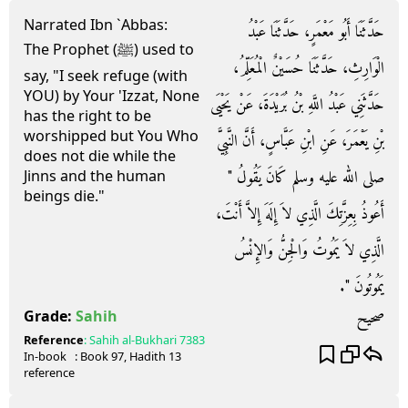
Narrated Ibn `Abbas:
حَدَّثَنَا أَبُو مَعْمَرٍ، حَدَّثَنَا عَبْدُ
The Prophet (ﷺ) used to
الْوَارِثِ، حَدَّثَنَا حُسَيْنٌ الْمُعَلِّمُ،
say, "I seek refuge (with
YOU) by Your 'Izzat, None
حَدَّثَنِي عَبْدُ اللَّهِ بْنُ بُرَيْدَةَ، عَنْ يَحْيَى
has the right to be
worshipped but You Who
بْنِ يَعْمَرَ، عَنِ ابْنِ عَبَّاسٍ، أَنَّ النَّبِيَّ
does not die while the
صلى الله عليه وسلم كَانَ يَقُولُ ‏"‏
Jinns and the human
beings die."
أَعُوذُ بِعِزَّتِكَ الَّذِي لاَ إِلَهَ إِلاَّ أَنْتَ،
الَّذِي لاَ يَمُوتُ وَالْجِنُّ وَالإِنْسُ
يَمُوتُونَ ‏"‏‏.‏
صحيح
Grade:
Sahih
Reference
:
Sahih al-Bukhari
7383
In-book
: Book
97
, Hadith
13
reference