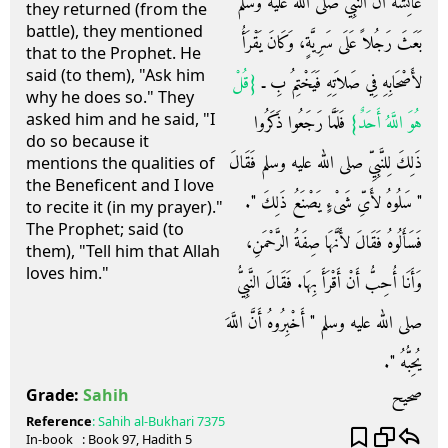
عَائِشَةَ أَنَّ النَّبِيَّ صلى الله عليه وسلم
they returned (from the
battle), they mentioned
بَعَثَ رَجُلاً عَلَى سَرِيَّةٍ، وَكَانَ يَقْرَأُ
that to the Prophet. He
said (to them), "Ask him
لأَصْحَابِهِ فِي صَلاَتِهِ فَيَخْتِمُ بِ ـ ‏
{‏قُلْ
why he does so." They
asked him and he said, "I
‏ فَلَمَّا رَجَعُوا ذَكَرُوا
هُوَ اللَّهُ أَحَدٌ‏}
do so because it
ذَلِكَ لِلنَّبِيِّ صلى الله عليه وسلم فَقَالَ
mentions the qualities of
the Beneficent and I love
‏"‏ سَلُوهُ لأَىِّ شَىْءٍ يَصْنَعُ ذَلِكَ ‏"‏‏.‏
to recite it (in my prayer)."
The Prophet; said (to
فَسَأَلُوهُ فَقَالَ لأَنَّهَا صِفَةُ الرَّحْمَنِ،
them), "Tell him that Allah
loves him."
وَأَنَا أُحِبُّ أَنْ أَقْرَأَ بِهَا‏.‏ فَقَالَ النَّبِيُّ
صلى الله عليه وسلم ‏"‏ أَخْبِرُوهُ أَنَّ اللَّهَ
يُحِبُّهُ ‏"‏‏.‏
صحيح
Grade:
Sahih
Reference
:
Sahih al-Bukhari
7375
In-book
: Book
97
, Hadith
5