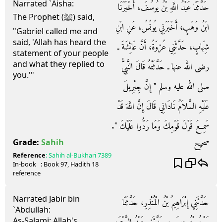
Narrated `Aisha:
حَدَّثَنَا عَبْدُ اللَّهِ بْنُ يُوسُفَ، أَخْبَرَنَا
The Prophet (ﷺ) said,
ابْنُ وَهْبٍ، أَخْبَرَنِي يُونُسُ، عَنِ ابْنِ
"Gabriel called me and
said, 'Allah has heard the
شِهَابٍ، حَدَّثَنِي عُرْوَةُ، أَنَّ عَائِشَةَ ـ
statement of your people
and what they replied to
رضى الله عنها ـ حَدَّثَتْهُ قَالَ النَّبِيُّ
you.'"
صلى الله عليه وسلم ‏"‏ إِنَّ جِبْرِيلَ
عَلَيْهِ السَّلاَمُ نَادَانِي قَالَ إِنَّ اللَّهَ قَدْ
سَمِعَ قَوْلَ قَوْمِكَ وَمَا رَدُّوا عَلَيْكَ ‏"‏‏.‏
صحيح
Grade:
Sahih
Reference
:
Sahih al-Bukhari
7389
In-book
: Book
97
, Hadith
18
reference
Narrated Jabir bin
حَدَّثَنِي إِبْرَاهِيمُ بْنُ الْمُنْذِرِ، حَدَّثَنَا
`Abdullah:
As-Salami: Allah's