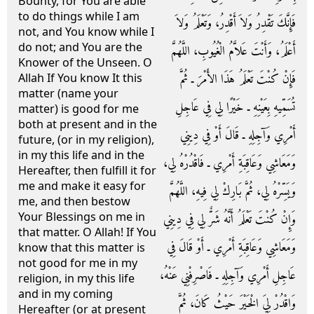
Bounty, for You are able
to do things while I am
فَإِنَّكَ تَقْدِرُ وَلاَ أَقْدِرُ، وَتَعْلَمُ وَلاَ
not, and You know while I
do not; and You are the
أَعْلَمُ، وَأَنْتَ عَلاَّمُ الْغُيُوبِ، اللَّهُمَّ
Knower of the Unseen. O
فَإِنْ كُنْتَ تَعْلَمُ هَذَا الأَمْرَ ـ ثُمَّ
Allah If You know It this
matter (name your
تُسَمِّيهِ بِعَيْنِهِ ـ خَيْرًا لِي فِي عَاجِلِ
matter) is good for me
both at present and in the
أَمْرِي وَآجِلِهِ ـ قَالَ أَوْ فِي دِينِي
future, (or in my religion),
in my this life and in the
وَمَعَاشِي وَعَاقِبَةِ أَمْرِي ـ فَاقْدُرْهُ لِي،
Hereafter, then fulfill it for
me and make it easy for
وَيَسِّرْهُ لِي، ثُمَّ بَارِكْ لِي فِيهِ، اللَّهُمَّ
me, and then bestow
Your Blessings on me in
وَإِنْ كُنْتَ تَعْلَمُ أَنَّهُ شَرٌّ لِي فِي دِينِي
that matter. O Allah! If You
وَمَعَاشِي وَعَاقِبَةِ أَمْرِي ـ أَوْ قَالَ فِي
know that this matter is
not good for me in my
عَاجِلِ أَمْرِي وَآجِلِهِ ـ فَاصْرِفْنِي عَنْهُ،
religion, in my this life
and in my coming
وَاقْدُرْ لِيَ الْخَيْرَ حَيْثُ كَانَ، ثُمَّ
Hereafter (or at present