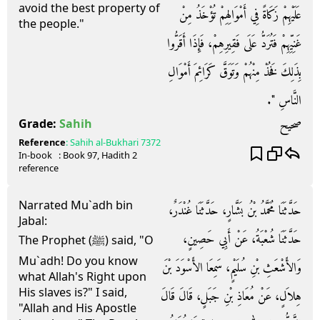
avoid the best property of
عَلَيْهِمْ زَكَاةً فِي أَمْوَالِهِمْ تُؤْخَذُ مِنْ
the people."
غَنِيِّهِمْ فَتُرَدُّ عَلَى فَقِيرِهِمْ، فَإِذَا أَقَرُّوا
بِذَلِكَ فَخُذْ مِنْهُمْ وَتَوَقَّ كَرَائِمَ أَمْوَالِ
النَّاسِ ‏"‏‏.‏
صحيح
Grade:
Sahih
Reference
:
Sahih al-Bukhari
7372
In-book
: Book
97
, Hadith
2
reference
Narrated Mu`adh bin
حَدَّثَنَا مُحَمَّدُ بْنُ بَشَّارٍ، حَدَّثَنَا غُنْدَرٌ،
Jabal:
حَدَّثَنَا شُعْبَةُ، عَنْ أَبِي حَصِينٍ،
The Prophet (ﷺ) said, "O
Mu`adh! Do you know
وَالأَشْعَثِ بْنِ سُلَيْمٍ، سَمِعَا الأَسْوَدَ بْنَ
what Allah's Right upon
His slaves is?" I said,
هِلاَلٍ، عَنْ مُعَاذِ بْنِ جَبَلٍ، قَالَ قَالَ
"Allah and His Apostle