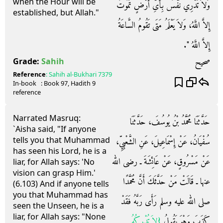
when the Hour will be
وَلاَ تَدْرِي نَفْسٌ بِأَىِّ أَرْضٍ تَمُوتُ
established, but Allah."
إِلاَّ اللَّهُ، وَلاَ يَعْلَمُ مَتَى تَقُومُ السَّاعَةُ
إِلاَّ اللَّهُ ‏"‏‏.‏
صحيح
Grade:
Sahih
Reference
:
Sahih al-Bukhari
7379
In-book
: Book
97
, Hadith
9
reference
Narrated Masruq:
حَدَّثَنَا مُحَمَّدُ بْنُ يُوسُفَ، حَدَّثَنَا
`Aisha said, "If anyone
tells you that Muhammad
سُفْيَانُ، عَنْ إِسْمَاعِيلَ، عَنِ الشَّعْبِيِّ،
has seen his Lord, he is a
عَنْ مَسْرُوقٍ، عَنْ عَائِشَةَ ـ رضى الله
liar, for Allah says: 'No
vision can grasp Him.'
عنها ـ قَالَتْ مَنْ حَدَّثَكَ أَنَّ مُحَمَّدًا
(6.103) And if anyone tells
you that Muhammad has
صلى الله عليه وسلم رَأَى رَبَّهُ فَقَدْ
seen the Unseen, he is a
liar, for Allah says: "None
كَذَبَ وَهْوَ يَقُولُ ‏
{‏لاَ تُدْرِكُهُ