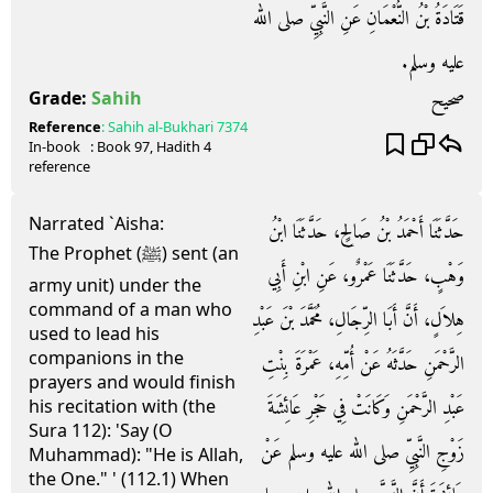
قَتَادَةُ بْنُ النُّعْمَانِ عَنِ النَّبِيِّ صلى الله
عليه وسلم‏.‏
صحيح
Grade:
Sahih
Reference
:
Sahih al-Bukhari
7374
In-book
: Book
97
, Hadith
4
reference
Narrated `Aisha:
حَدَّثَنَا أَحْمَدُ بْنُ صَالِحٍ، حَدَّثَنَا ابْنُ
The Prophet (ﷺ) sent (an
وَهْبٍ، حَدَّثَنَا عَمْرٌو، عَنِ ابْنِ أَبِي
army unit) under the
command of a man who
هِلاَلٍ، أَنَّ أَبَا الرِّجَالِ، مُحَمَّدَ بْنَ عَبْدِ
used to lead his
companions in the
الرَّحْمَنِ حَدَّثَهُ عَنْ أُمِّهِ، عَمْرَةَ بِنْتِ
prayers and would finish
عَبْدِ الرَّحْمَنِ وَكَانَتْ فِي حَجْرِ عَائِشَةَ
his recitation with (the
Sura 112): 'Say (O
زَوْجِ النَّبِيِّ صلى الله عليه وسلم عَنْ
Muhammad): "He is Allah,
the One." ' (112.1) When