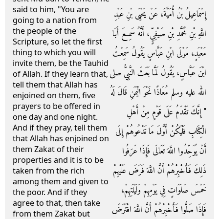
said to him, "You are
إِسْمَاعِيلُ بْنُ أُمَيَّةَ، عَنْ يَحْيَى بْنِ عَبْدِ
going to a nation from
the people of the
اللَّهِ بْنِ مُحَمَّدِ بْنِ صَيْفِيٍّ، أَنَّهُ سَمِعَ أَبَا
Scripture, so let the first
مَعْبَدٍ، مَوْلَى ابْنِ عَبَّاسٍ يَقُولُ سَمِعْتُ
thing to which you will
invite them, be the Tauhid
ابْنَ عَبَّاسٍ، يَقُولُ لَمَّا بَعَثَ النَّبِيُّ صلى
of Allah. If they learn that,
tell them that Allah has
الله عليه وسلم مُعَاذًا نَحْوَ الْيَمَنِ قَالَ لَهُ
enjoined on them, five
prayers to be offered in
‏"‏ إِنَّكَ تَقْدَمُ عَلَى قَوْمٍ مِنْ أَهْلِ
one day and one night.
And if they pray, tell them
الْكِتَابِ فَلْيَكُنْ أَوَّلَ مَا تَدْعُوهُمْ إِلَى
that Allah has enjoined on
them Zakat of their
أَنْ يُوَحِّدُوا اللَّهَ تَعَالَى فَإِذَا عَرَفُوا
properties and it is to be
ذَلِكَ فَأَخْبِرْهُمْ أَنَّ اللَّهَ فَرَضَ عَلَيْهِمْ
taken from the rich
among them and given to
خَمْسَ صَلَوَاتٍ فِي يَوْمِهِمْ وَلَيْلَتِهِمْ،
the poor. And if they
agree to that, then take
فَإِذَا صَلُّوا فَأَخْبِرْهُمْ أَنَّ اللَّهَ افْتَرَضَ
from them Zakat but