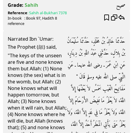
صحيح
Grade:
Sahih
Reference
:
Sahih al-Bukhari
7378
In-book
: Book
97
, Hadith
8
reference
Narrated Ibn `Umar:
حَدَّثَنَا خَالِدُ بْنُ مَخْلَدٍ، حَدَّثَنَا سُلَيْمَانُ
The Prophet (ﷺ) said,
بْنُ بِلاَلٍ، حَدَّثَنِي عَبْدُ اللَّهِ بْنُ دِينَارٍ،
"The keys of the unseen
are five and none knows
عَنِ ابْنِ عُمَرَ ـ رضى الله عنهما ـ عَنِ
them but Allah: (1) None
knows (the sex) what is in
النَّبِيِّ صلى الله عليه وسلم قَالَ ‏"‏
the womb, but Allah: (2)
مَفَاتِيحُ الْغَيْبِ خَمْسٌ لاَ يَعْلَمُهَا إِلاَّ
None knows what will
happen tomorrow, but
اللَّهُ، لاَ يَعْلَمُ مَا تَغِيضُ الأَرْحَامُ إِلاَّ
Allah; (3) None knows
when it will rain, but Allah;
اللَّهُ، وَلاَ يَعْلَمُ مَا فِي غَدٍ إِلاَّ اللَّهُ، وَلاَ
(4) None knows where he
will die, but Allah (knows
يَعْلَمُ مَتَى يَأْتِي الْمَطَرُ أَحَدٌ إِلاَّ اللَّهُ،
that); (5) and none knows