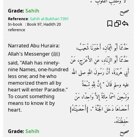
‏"‏ لاَ وَمُقَلِّبِ الْقُلُوبِ ‏"‏‏.‏
صحيح
Grade:
Sahih
Reference
:
Sahih al-Bukhari
7391
In-book
: Book
97
, Hadith
20
reference
Narrated Abu Huraira:
حَدَّثَنَا أَبُو الْيَمَانِ، أَخْبَرَنَا شُعَيْبٌ،
Allah's Messenger (ﷺ)
حَدَّثَنَا أَبُو الزِّنَادِ، عَنِ الأَعْرَجِ، عَنْ
said, "Allah has ninety-
nine Names, one-hundred
أَبِي هُرَيْرَةَ، أَنَّ رَسُولَ اللَّهِ صلى الله
less one; and he who
memorized them all by
عليه وسلم قَالَ ‏"‏ إِنَّ لِلَّهِ تِسْعَةً
heart will enter Paradise."
وَتِسْعِينَ اسْمًا مِائَةً إِلاَّ وَاحِدًا، مَنْ
To count something
means to know it by
أَحْصَاهَا دَخَلَ الْجَنَّةَ ‏"‏‏.‏ ‏{‏أَحْصَيْنَاهُ‏}‏
heart.
حَفِظْنَاهُ‏.‏
صحيح
Grade:
Sahih