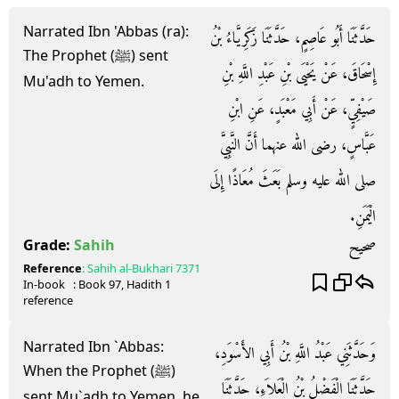
Narrated Ibn 'Abbas (ra):
حَدَّثَنَا أَبُو عَاصِمٍ، حَدَّثَنَا زَكَرِيَّاءُ بْنُ
The Prophet (ﷺ) sent
إِسْحَاقَ، عَنْ يَحْيَى بْنِ عَبْدِ اللَّهِ بْنِ
Mu'adh to Yemen.
صَيْفِيٍّ، عَنْ أَبِي مَعْبَدٍ، عَنِ ابْنِ
عَبَّاسٍ، رضى الله عنهما أَنَّ النَّبِيَّ
صلى الله عليه وسلم بَعَثَ مُعَاذًا إِلَى
الْيَمَنِ‏.‏
صحيح
Grade:
Sahih
Reference
:
Sahih al-Bukhari
7371
In-book
: Book
97
, Hadith
1
reference
Narrated Ibn `Abbas:
وَحَدَّثَنِي عَبْدُ اللَّهِ بْنُ أَبِي الأَسْوَدِ،
When the Prophet (ﷺ)
حَدَّثَنَا الْفَضْلُ بْنُ الْعَلاَءِ، حَدَّثَنَا
sent Mu`adh to Yemen, he