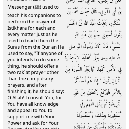
مَعْنُ بْنُ عِيسَى، حَدَّثَنِي عَبْدُ الرَّحْمَنِ
Messenger (ﷺ) used to
بْنُ أَبِي الْمَوَالِي، قَالَ سَمِعْتُ مُحَمَّدَ بْنَ
teach his companions to
perform the prayer of
الْمُنْكَدِرِ، يُحَدِّثُ عَبْدَ اللَّهِ بْنَ الْحَسَنِ
Istikhara for each and
يَقُولُ أَخْبَرَنِي جَابِرُ بْنُ عَبْدِ اللَّهِ
every matter just as he
used to teach them the
السَّلَمِيُّ، قَالَ كَانَ رَسُولُ اللَّهِ صلى
Suras from the Qur'an He
used to say, "If anyone of
الله عليه وسلم يُعَلِّمُ أَصْحَابَهُ الاِسْتِخَارَةَ
you intends to do some
thing, he should offer a
فِي الأُمُورِ كُلِّهَا، كَمَا يُعَلِّمُ السُّورَةَ مِنَ
two rak`at prayer other
than the compulsory
الْقُرْآنِ يَقُولُ ‏"‏ إِذَا هَمَّ أَحَدُكُمْ
prayers, and after
finishing it, he should say:
بِالأَمْرِ فَلْيَرْكَعْ رَكْعَتَيْنِ مِنْ غَيْرِ
O Allah! I consult You, for
الْفَرِيضَةِ ثُمَّ لِيَقُلِ اللَّهُمَّ إِنِّي
You have all knowledge,
and appeal to You to
أَسْتَخِيرُكَ بِعِلْمِكَ، وَأَسْتَقْدِرُكَ
support me with Your
Power and ask for Your
بِقُدْرَتِكَ، وَأَسْأَلُكَ مِنْ فَضْلِكَ،