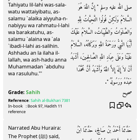
Tahiyatu lil-lahi was-sala-
صلى الله عليه وسلم ‏"‏ إِنَّ اللَّهَ هُوَ
watu wattaiyibatu, as-
salamu `alaika aiyyuha-n-
السَّلاَمُ وَلَكِنْ قُولُوا التَّحِيَّاتُ لِلَّهِ
nabiyyu wa rahmatu-l-lahi
وَالصَّلَوَاتُ وَالطَّيِّبَاتُ، السَّلاَمُ عَلَيْكَ
wa barakatuhu, as-
salamu `alaina wa `ala
أَيُّهَا النَّبِيُّ وَرَحْمَةُ اللَّهِ وَبَرَكَاتُهُ، السَّلاَمُ
`ibadi-l-lahi as-salihin.
Ashhadu an la ilaha il-
عَلَيْنَا وَعَلَى عِبَادِ اللَّهِ الصَّالِحِينَ، أَشْهَدُ
lallah, wa ash-hadu anna
Muhammadan `abduhu
أَنْ لاَ إِلَهَ إِلاَّ اللَّهُ وَأَشْهَدُ أَنَّ مُحَمَّدًا
wa rasuluhu."'
عَبْدُهُ وَرَسُولُهُ ‏"‏‏.‏
صحيح
Grade:
Sahih
Reference
:
Sahih al-Bukhari
7381
In-book
: Book
97
, Hadith
11
reference
Narrated Abu Huraira:
حَدَّثَنَا أَحْمَدُ بْنُ صَالِحٍ، حَدَّثَنَا ابْنُ
The Prophet (ﷺ) said,