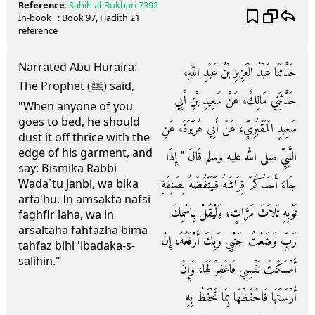
Reference
:
Sahih al-Bukhari
7392
In-book
: Book
97
, Hadith
21
reference
Narrated Abu Huraira:
حَدَّثَنَا عَبْدُ الْعَزِيزِ بْنُ عَبْدِ اللَّهِ،
The Prophet (ﷺ) said,
حَدَّثَنِي مَالِكٌ، عَنْ سَعِيدِ بْنِ أَبِي
"When anyone of you
goes to bed, he should
سَعِيدٍ الْمَقْبُرِيِّ، عَنْ أَبِي هُرَيْرَةَ، عَنِ
dust it off thrice with the
edge of his garment, and
النَّبِيِّ صلى الله عليه وسلم قَالَ ‏"‏ إِذَا
say: Bismika Rabbi
جَاءَ أَحَدُكُمْ فِرَاشَهُ فَلْيَنْفُضْهُ بِصَنِفَةِ
Wada`tu janbi, wa bika
arfa'hu. In amsakta nafsi
ثَوْبِهِ ثَلاَثَ مَرَّاتٍ، وَلْيَقُلْ بِاسْمِكَ
faghfir laha, wa in
arsaltaha fahfazha bima
رَبِّ وَضَعْتُ جَنْبِي وَبِكَ أَرْفَعُهُ، إِنْ
tahfaz bihi 'ibadaka-s-
salihin."
أَمْسَكْتَ نَفْسِي فَاغْفِرْ لَهَا، وَإِنْ
أَرْسَلْتَهَا فَاحْفَظْهَا بِمَا تَحْفَظُ بِهِ