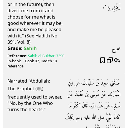
or in the future), then
رَضِّنِي بِهِ ‏"‏‏.‏
divert me from it and
choose for me what is
good wherever it may be,
and make me be pleased
with it." (See Hadith No.
391, Vol. 8)
صحيح
Grade:
Sahih
Reference
:
Sahih al-Bukhari
7390
In-book
: Book
97
, Hadith
19
reference
Narrated `Abdullah:
حَدَّثَنِي سَعِيدُ بْنُ سُلَيْمَانَ، عَنِ ابْنِ
The Prophet (ﷺ)
الْمُبَارَكِ، عَنْ مُوسَى بْنِ عُقْبَةَ، عَنْ
frequently used to swear,
"No, by the One Who
سَالِمٍ، عَنْ عَبْدِ اللَّهِ، قَالَ أَكْثَرُ مَا
turns the hearts."
كَانَ النَّبِيُّ صلى الله عليه وسلم يَحْلِفُ