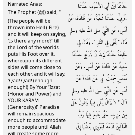
Narrated Anas:
حَدَّثَنَا ابْنُ أَبِي الأَسْوَدِ، حَدَّثَنَا
The Prophet (ﷺ) said, "
حَرَمِيٌّ، حَدَّثَنَا شُعْبَةُ، عَنْ قَتَادَةَ، عَنْ
(The people will be
thrown into Hell ( Fire)
أَنَسٍ، عَنِ النَّبِيِّ صلى الله عليه وسلم
and it will keep on saying,
'Is there any more?' till
قَالَ ‏"‏ يُلْقَى فِي النَّارِ ‏"‏‏.‏ وَقَالَ لِي
the Lord of the worlds
خَلِيفَةُ حَدَّثَنَا يَزِيدُ بْنُ زُرَيْعٍ حَدَّثَنَا
puts His Foot over it,
whereupon its different
سَعِيدٌ عَنْ قَتَادَةَ عَنْ أَنَسٍ‏.‏ وَعَنْ
sides will come close to
each other, and it will say,
مُعْتَمِرٍ سَمِعْتُ أَبِي عَنْ قَتَادَةَ عَنْ
'Qad! Qad! (enough!
enough!) By Your 'Izzat
أَنَسٍ عَنِ النَّبِيِّ صلى الله عليه وسلم
(Honor and Power) and
YOUR KARAM
قَالَ ‏"‏ لاَ يَزَالُ يُلْقَى فِيهَا وَتَقُولُ هَلْ
(Generosity)!' Paradise
will remain spacious
مِنْ مَزِيدٍ‏.‏ حَتَّى يَضَعَ فِيهَا رَبُّ
enough to accommodate
الْعَالَمِينَ قَدَمَهُ فَيَنْزَوِي بَعْضُهَا إِلَى
more people until Allah
will create some more