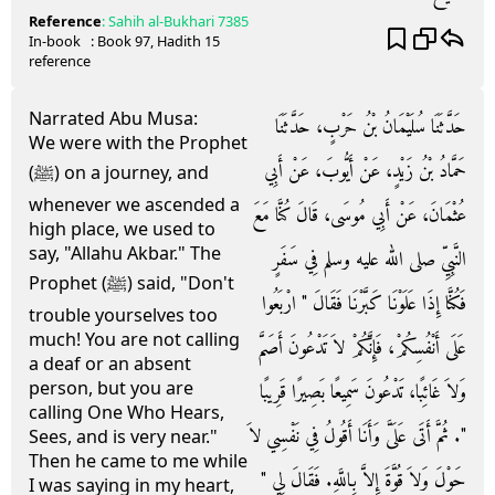
Reference
:
Sahih al-Bukhari
7385
In-book
: Book
97
, Hadith
15
reference
Narrated Abu Musa:
حَدَّثَنَا سُلَيْمَانُ بْنُ حَرْبٍ، حَدَّثَنَا
We were with the Prophet
حَمَّادُ بْنُ زَيْدٍ، عَنْ أَيُّوبَ، عَنْ أَبِي
(ﷺ) on a journey, and
whenever we ascended a
عُثْمَانَ، عَنْ أَبِي مُوسَى، قَالَ كُنَّا مَعَ
high place, we used to
say, "Allahu Akbar." The
النَّبِيِّ صلى الله عليه وسلم فِي سَفَرٍ
Prophet (ﷺ) said, "Don't
فَكُنَّا إِذَا عَلَوْنَا كَبَّرْنَا فَقَالَ ‏"‏ ارْبَعُوا
trouble yourselves too
much! You are not calling
عَلَى أَنْفُسِكُمْ، فَإِنَّكُمْ لاَ تَدْعُونَ أَصَمَّ
a deaf or an absent
person, but you are
وَلاَ غَائِبًا، تَدْعُونَ سَمِيعًا بَصِيرًا قَرِيبًا
calling One Who Hears,
‏"‏‏.‏ ثُمَّ أَتَى عَلَىَّ وَأَنَا أَقُولُ فِي نَفْسِي لاَ
Sees, and is very near."
Then he came to me while
حَوْلَ وَلاَ قُوَّةَ إِلاَّ بِاللَّهِ‏.‏ فَقَالَ لِي ‏"‏
I was saying in my heart,