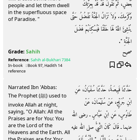
بَعْضٍ، ثُمَّ تَقُولُ قَدْ قَدْ بِعِزَّتِكَ
people and let them dwell
in the superfluous space
وَكَرَمِكَ‏.‏ وَلاَ تَزَالُ الْجَنَّةُ تَفْضُلُ حَتَّى
of Paradise. "
يُنْشِئَ اللَّهُ لَهَا خَلْقًا فَيُسْكِنَهُمْ فَضْلَ
الْجَنَّةِ ‏"‏‏.‏
صحيح
Grade:
Sahih
Reference
:
Sahih al-Bukhari
7384
In-book
: Book
97
, Hadith
14
reference
Narrated Ibn 'Abbas:
حَدَّثَنَا قَبِيصَةُ، حَدَّثَنَا سُفْيَانُ، عَنِ
The Prophet (ﷺ) used to
ابْنِ جُرَيْجٍ، عَنْ سُلَيْمَانَ، عَنْ
invoke Allah at night,
saying, "O Allah: All the
طَاوُسٍ، عَنِ ابْنِ عَبَّاسٍ ـ رضى الله
Praises are for You: You
are the Lord of the
عنهما ـ قَالَ كَانَ النَّبِيُّ صلى الله عليه
Heavens and the Earth. All
وسلم يَدْعُو مِنَ اللَّيْلِ ‏"‏ اللَّهُمَّ لَكَ
the Praises are for You;