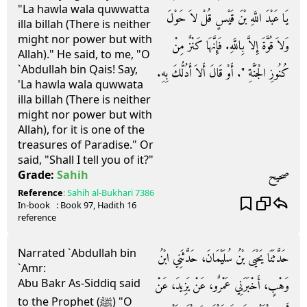
"La hawla wala quwwatta
يَا عَبْدَ اللَّهِ بْنَ قَيْسٍ قُلْ لاَ حَوْلَ
illa billah (There is neither
might nor power but with
وَلاَ قُوَّةَ إِلاَّ بِاللَّهِ‏.‏ فَإِنَّهَا كَنْزٌ مِنْ
Allah)." He said, to me, "O
`Abdullah bin Qais! Say,
كُنُوزِ الْجَنَّةِ ‏"‏‏.‏ أَوْ قَالَ أَلاَ أَدُلُّكَ بِهِ‏.‏
'La hawla wala quwwata
illa billah (There is neither
might nor power but with
Allah), for it is one of the
treasures of Paradise." Or
said, "Shall I tell you of it?"
صحيح
Grade:
Sahih
Reference
:
Sahih al-Bukhari
7386
In-book
: Book
97
, Hadith
16
reference
Narrated `Abdullah bin
حَدَّثَنَا يَحْيَى بْنُ سُلَيْمَانَ، حَدَّثَنِي ابْنُ
`Amr:
Abu Bakr As-Siddiq said
وَهْبٍ، أَخْبَرَنِي عَمْرٌو، عَنْ يَزِيدَ، عَنْ
to the Prophet (ﷺ) "O