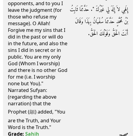
opponents, and to you I
إِلَهِي لاَ إِلَهَ لِي غَيْرُكَ ‏"‏‏.‏ حَدَّثَنَا ثَابِتُ
leave the judgment (for
those who refuse my
بْنُ مُحَمَّدٍ حَدَّثَنَا سُفْيَانُ بِهَذَا وَقَالَ
message). O Allah!
Forgive me my sins that I
أَنْتَ الْحَقُّ وَقَوْلُكَ الْحَقُّ‏.‏
did in the past or will do
in the future, and also the
sins I did in secret or in
public. You are my only
God (Whom I worship)
and there is no other God
for me (i.e. I worship
none but You)."
Narrated Sufyan:
(regarding the above
narration) that the
Prophet (ﷺ) added, "You
are the Truth, and Your
Word is the Truth."
صحيح
Grade:
Sahih