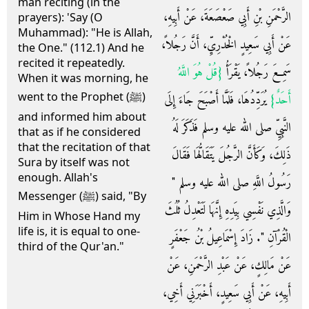
man reciting (in the
الرَّحْمَنِ بْنِ أَبِي صَعْصَعَةَ، عَنْ أَبِيهِ،
prayers): 'Say (O
Muhammad): "He is Allah,
عَنْ أَبِي سَعِيدٍ الْخُدْرِيِّ، أَنَّ رَجُلاً،
the One." (112.1) And he
recited it repeatedly.
سَمِعَ رَجُلاً، يَقْرَأُ ‏
{‏قُلْ هُوَ اللَّهُ
When it was morning, he
went to the Prophet (ﷺ)
أَحَدٌ‏}
‏ يُرَدِّدُهَا، فَلَمَّا أَصْبَحَ جَاءَ إِلَى
and informed him about
النَّبِيِّ صلى الله عليه وسلم فَذَكَرَ لَهُ
that as if he considered
that the recitation of that
ذَلِكَ، وَكَأَنَّ الرَّجُلَ يَتَقَالُّهَا فَقَالَ
Sura by itself was not
enough. Allah's
رَسُولُ اللَّهِ صلى الله عليه وسلم ‏"‏
Messenger (ﷺ) said, "By
وَالَّذِي نَفْسِي بِيَدِهِ إِنَّهَا لَتَعْدِلُ ثُلُثَ
Him in Whose Hand my
life is, it is equal to one-
الْقُرْآنِ ‏"‏‏.‏ زَادَ إِسْمَاعِيلُ بْنُ جَعْفَرٍ
third of the Qur'an."
عَنْ مَالِكٍ، عَنْ عَبْدِ الرَّحْمَنِ، عَنْ
أَبِيهِ، عَنْ أَبِي سَعِيدٍ، أَخْبَرَنِي أَخِي،