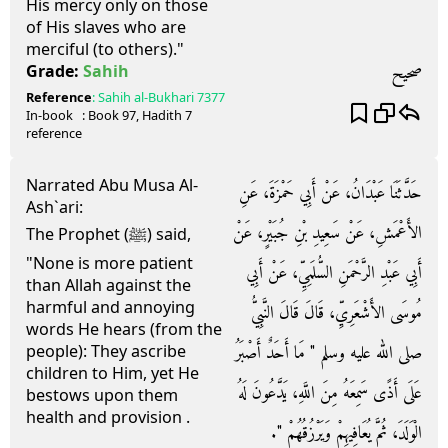
His mercy only on those
of His slaves who are
merciful (to others)."
صحيح
Grade:
Sahih
Reference
:
Sahih al-Bukhari
7377
In-book
: Book
97
, Hadith
7
reference
Narrated Abu Musa Al-
حَدَّثَنَا عَبْدَانُ، عَنْ أَبِي حَمْزَةَ، عَنِ
Ash`ari:
الأَعْمَشِ، عَنْ سَعِيدِ بْنِ جُبَيْرٍ، عَنْ
The Prophet (ﷺ) said,
"None is more patient
أَبِي عَبْدِ الرَّحْمَنِ السُّلَمِيِّ، عَنْ أَبِي
than Allah against the
harmful and annoying
مُوسَى الأَشْعَرِيِّ، قَالَ قَالَ النَّبِيُّ
words He hears (from the
صلى الله عليه وسلم ‏"‏ مَا أَحَدٌ أَصْبَرُ
people): They ascribe
children to Him, yet He
عَلَى أَذًى سَمِعَهُ مِنَ اللَّهِ، يَدَّعُونَ لَهُ
bestows upon them
health and provision .
الْوَلَدَ، ثُمَّ يُعَافِيهِمْ وَيَرْزُقُهُمْ ‏"‏‏.‏