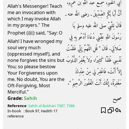
أَبِي الْخَيْرِ، سَمِعَ عَبْدَ اللَّهِ بْنَ عَمْرٍو،
Allah's Messenger! Teach
me an invocation with
أَنَّ أَبَا بَكْرٍ الصِّدِّيقَ ـ رضى الله عنه ـ
which I may invoke Allah
قَالَ لِلنَّبِيِّ صلى الله عليه وسلم يَا
in my prayers." The
Prophet (ﷺ) said, "Say: O
رَسُولَ اللَّهِ عَلِّمْنِي دُعَاءً أَدْعُو بِهِ فِي
Allah! I have wronged my
soul very much
صَلاَتِي‏.‏ قَالَ ‏"‏ قُلِ اللَّهُمَّ إِنِّي ظَلَمْتُ
(oppressed myself), and
نَفْسِي ظُلْمًا كَثِيرًا، وَلاَ يَغْفِرُ الذُّنُوبَ
none forgives the sins but
You; so please bestow
إِلاَّ أَنْتَ، فَاغْفِرْ لِي مِنْ عِنْدِكَ
Your Forgiveness upon
me. No doubt, You are the
مَغْفِرَةً، إِنَّكَ أَنْتَ الْغَفُورُ الرَّحِيمُ ‏"‏‏.‏
Oft-Forgiving, Most
Merciful."
صحيح
Grade:
Sahih
Reference
:
Sahih al-Bukhari
7387, 7388
In-book
: Book
97
, Hadith
17
reference