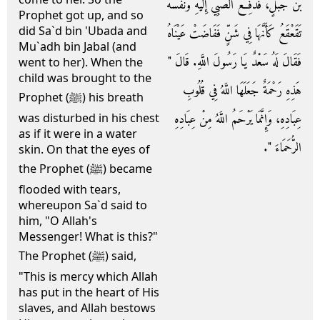
بْنُ جَبَلٍ، فَدُفِعَ الصَّبِيُّ إِلَيْهِ وَنَفْسُهُ
Prophet got up, and so
did Sa`d bin 'Ubada and
تَقَعْقَعُ كَأَنَّهَا فِي شَنٍّ فَفَاضَتْ عَيْنَاهُ
Mu`adh bin Jabal (and
فَقَالَ لَهُ سَعْدٌ يَا رَسُولَ اللَّهِ‏.‏ قَالَ ‏"‏
went to her). When the
child was brought to the
هَذِهِ رَحْمَةٌ جَعَلَهَا اللَّهُ فِي قُلُوبِ
Prophet (ﷺ) his breath
عِبَادِهِ، وَإِنَّمَا يَرْحَمُ اللَّهُ مِنْ عِبَادِهِ
was disturbed in his chest
as if it were in a water
الرُّحَمَاءَ ‏"‏‏.‏
skin. On that the eyes of
the Prophet (ﷺ) became
flooded with tears,
whereupon Sa`d said to
him, "O Allah's
Messenger! What is this?"
The Prophet (ﷺ) said,
"This is mercy which Allah
has put in the heart of His
slaves, and Allah bestows