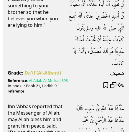
بْنِ نُفَيْرٍ، أَنَّ أَبَاهُ حَدَّثَهُ، أَنَّ سُفْيَانَ
something to your
brother so that he
بْنَ أُسَيْدٍ الْحَضْرَمِيَّ حَدَّثَهُ، أَنَّهُ سَمِعَ
believes you when you
are lying to him."
النَّبِيَّ صلى الله عليه وسلم يَقُولُ‏:‏
كَبُرَتْ خِيَانَةً أَنْ تُحَدِّثَ أَخَاكَ
حَدِيثًا هُوَ لَكَ مُصَدِّقٌ، وَأَنْتَ لَهُ
كَاذِبٌ‏.‏
ضـعـيـف
Grade:
Da'if
(Al-Albani)
Reference
:
Al-Adab Al-Mufrad
393
In-book
: Book
21
, Hadith
9
reference
Ibn 'Abbas reported that
حَدَّثَنَا عَبْدُ اللهِ بْنُ سَعِيدٍ، قَالَ‏:‏
the Messenger of Allah,
may Allah bless him and
حَدَّثَنَا عَبْدُ الرَّحْمَنِ بْنُ مُحَمَّدٍ
grant him peace, said,