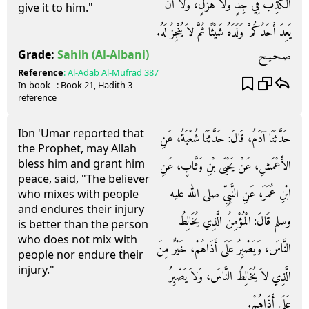
الْكَذِبُ فِي جِدٍّ وَلاَ هَزْلٍ، وَلاَ أَنْ
give it to him."
يَعِدَ أَحَدُكُمْ وَلَدَهُ شَيْئًا ثُمَّ لاَ يُنْجِزُ لَهُ‏.‏
صـحـيـح
Grade:
Sahih
(Al-Albani)
Reference
:
Al-Adab Al-Mufrad
387
In-book
: Book
21
, Hadith
3
reference
Ibn 'Umar reported that
حَدَّثَنَا آدَمُ، قَالَ‏:‏ حَدَّثَنَا شُعْبَةُ، عَنِ
the Prophet, may Allah
bless him and grant him
الأَعْمَشِ، عَنْ يَحْيَى بْنِ وَثَّابٍ، عَنِ
peace, said, "The believer
ابْنِ عُمَرَ، عَنِ النَّبِيِّ صلى الله عليه
who mixes with people
and endures their injury
وسلم قَالَ‏:‏ الْمُؤْمِنُ الَّذِي يُخَالِطُ
is better than the person
who does not mix with
النَّاسَ، وَيَصْبِرُ عَلَى أَذَاهُمْ، خَيْرٌ مِنَ
people nor endure their
injury."
الَّذِي لاَ يُخَالِطُ النَّاسَ، وَلاَ يَصْبِرُ
عَلَى أَذَاهُمْ‏.‏