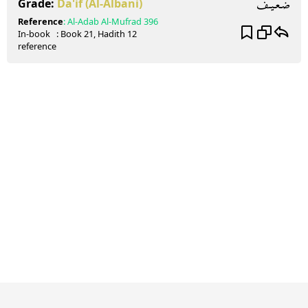
ضـعـيـف
Grade:
Da'if
(Al-Albani)
Reference
:
Al-Adab Al-Mufrad
396
In-book
: Book
21
, Hadith
12
reference