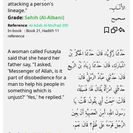
attacking a person's
الأَنْسَابِ‏.‏
lineage."
صـحـيـح
Grade:
Sahih
(Al-Albani)
Reference
:
Al-Adab Al-Mufrad
395
In-book
: Book
21
, Hadith
11
reference
A woman called Fusayla
حَدَّثَنَا زَكَرِيَّا، قَالَ‏:‏ حَدَّثَنَا الْحَكَمُ بْنُ
said that she heard her
father say, "I asked,
الْمُبَارَكِ، قَالَ‏:‏ حَدَّثَنَا زِيَادُ بْنُ الرَّبِيعِ
'Messenger of Allah, is it
قَالَ‏:‏ حَدَّثَنِي عَبَّادٌ الرَّمْلِيُّ قَالَ‏:‏
part of disobedience for a
man to help his people in
حَدَّثَتْنِي امْرَأَةٌ يُقَالُ لَهَا‏:‏ فُسَيْلَةُ،
something which is
unjust?' 'Yes,' he replied."
قَالَتْ‏:‏ سَمِعْتُ أَبِي يَقُولُ‏:‏ قُلْتُ‏:‏ يَا
رَسُولَ اللهِ، أَمِنَ الْعَصَبِيَّةِ أَنْ يُعِينَ
الرَّجُلُ قَوْمَهُ عَلَى ظُلْمٍ‏؟‏ قَالَ‏:‏ نَعَمْ‏.‏