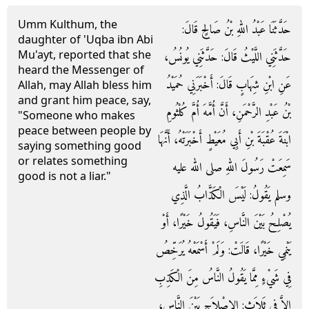
Umm Kulthum, the
حَدَّثَنَا عَبْدُ اللهِ بْنُ صَالِحٍ قَالَ‏:‏
daughter of 'Uqba ibn Abi
Mu'ayt, reported that she
حَدَّثَنِي اللَّيْثُ قَالَ‏:‏ حَدَّثَنِي يُونُسُ،
heard the Messenger of
عَنِ ابْنِ شِهَابٍ قَالَ‏:‏ أَخْبَرَنِي حُمَيْدُ
Allah, may Allah bless him
and grant him peace, say,
بْنُ عَبْدِ الرَّحْمَنِ، أَنَّ أُمَّهَ أُمَّ كُلْثُومِ
"Someone who makes
peace between people by
ابْنَةَ عُقْبَةَ بْنِ أَبِي مُعَيْطٍ أَخْبَرَتْهُ، أَنَّهَا
saying something good
or relates something
سَمِعَتْ رَسُولَ اللهِ صلى الله عليه
good is not a liar."
وسلم يَقُولُ‏:‏ لَيْسَ الْكَذَّابُ الَّذِي
يُصْلِحُ بَيْنَ النَّاسِ، فَيَقُولُ خَيْرًا، أَوْ
يَنْمِي خَيْرًا، قَالَتْ‏:‏ وَلَمْ أَسْمَعْهُ يُرَخِّصُ
فِي شَيْءٍ مِمَّا يَقُولُ النَّاسُ مِنَ الْكَذِبِ
إِلاَّ فِي ثَلاَثٍ‏:‏ الإِصْلاَحِ بَيْنَ النَّاسِ،