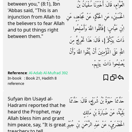
between you," (8:1), Ibn
الْعَوَّامِ، قَالَ‏:‏ أَخْبَرَنَا سُفْيَانُ بْنُ
'Abbas said, "This is an
الْحُسَيْنِ، عَنِ الْحَكَمِ، عَنْ مُجَاهِدٍ، عَنِ
injunction from Allah to
the believers to fear Allah
ابْنِ عَبَّاسٍ‏:‏ ‏{‏فَاتَّقُوا اللَّهَ وَأَصْلِحُوا
and to put things right
between them."
ذَاتَ بَيْنِكُمْ‏}‏، قَالَ‏:‏ هَذَا تَحْرِيجٌ مِنَ
اللهِ عَلَى الْمُؤْمِنِينَ أَنْ يَتَّقُوا اللَّهَ وَأَنْ
يُصْلِحُوا ذَاتَ بَيْنِهِمْ‏.‏
Reference
:
Al-Adab Al-Mufrad
392
In-book
: Book
21
, Hadith
8
reference
Sufyan ibn Usayd al-
حَدَّثَنَا حَيْوَةُ بْنُ شُرَيْحٍ، قَالَ‏:‏ حَدَّثَنَا
Hadrami reported that he
heard the Prophet, may
بَقِيَّةُ، عَنْ ضُبَارَةَ بْنِ مَالِكٍ
Allah bless him and grant
الْحَضْرَمِيِّ، عَنْ عَبْدِ الرَّحْمَنِ بْنِ جُبَيْرِ
him peace, say, "It is great
treachery to tell