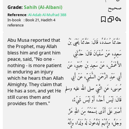
صـحـيـح
Grade:
Sahih
(Al-Albani)
Reference
:
Al-Adab Al-Mufrad
388
In-book
: Book
21
, Hadith
4
reference
Abu Musa reported that
حَدَّثَنَا مُسَدَّدٌ، قَالَ‏:‏ حَدَّثَنَا يَحْيَى بْنُ
the Prophet, may Allah
bless him and grant him
سَعِيدٍ، عَنْ سُفْيَانَ قَالَ‏:‏ حَدَّثَنِي
peace, said, "No one -
الأَعْمَشُ، عَنْ سَعِيدِ بْنِ جُبَيْرٍ، عَنْ
nothing - is more patient
in enduring an injury
أَبِي عَبْدِ الرَّحْمَنِ السُّلَمِيِّ، عَنْ أَبِي
which he hears than Allah
Almighty. They claim that
مُوسَى، عَنِ النَّبِيِّ صلى الله عليه وسلم
He has a son, and yet He
still cures them and
قَالَ‏:‏ لَيْسَ أَحَدٌ، أَوْ لَيْسَ شَيْءٌ،
provides for them."
أَصْبَرَ عَلَى أَذًى يَسْمَعُهُ مِنَ اللهِ عَزَّ
وَجَلَّ، وَإِنَّهُمْ لَيَدَّعُونَ لَهُ وَلَدًا، وَإِنَّهُ