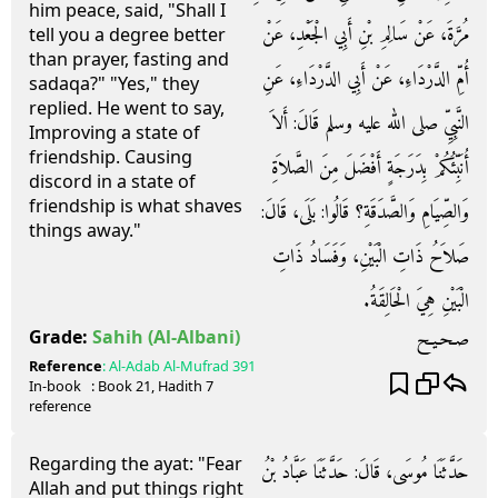
him peace, said, "Shall I
مُرَّةَ، عَنْ سَالِمِ بْنِ أَبِي الْجَعْدِ، عَنْ
tell you a degree better
than prayer, fasting and
أُمِّ الدَّرْدَاءِ، عَنْ أَبِي الدَّرْدَاءِ، عَنِ
sadaqa?" "Yes," they
replied. He went to say,
النَّبِيِّ صلى الله عليه وسلم قَالَ‏:‏ أَلاَ
Improving a state of
friendship. Causing
أُنَبِّئُكُمْ بِدَرَجَةٍ أَفْضَلَ مِنَ الصَّلاَةِ
discord in a state of
friendship is what shaves
وَالصِّيَامِ وَالصَّدَقَةِ‏؟‏ قَالُوا‏:‏ بَلَى، قَالَ‏:‏
things away."
صَلاَحُ ذَاتِ الْبَيْنِ، وَفَسَادُ ذَاتِ
الْبَيْنِ هِيَ الْحَالِقَةُ‏.‏
صـحـيـح
Grade:
Sahih
(Al-Albani)
Reference
:
Al-Adab Al-Mufrad
391
In-book
: Book
21
, Hadith
7
reference
Regarding the ayat: "Fear
حَدَّثَنَا مُوسَى، قَالَ‏:‏ حَدَّثَنَا عَبَّادُ بْنُ
Allah and put things right