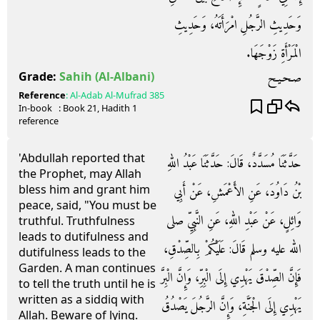
وَحَدِيثِ الرَّجُلِ امْرَأَتَهُ، وَحَدِيثِ
الْمَرْأَةِ زَوْجَهَا‏.‏
صـحـيـح
Grade:
Sahih
(Al-Albani)
Reference
:
Al-Adab Al-Mufrad
385
In-book
: Book
21
, Hadith
1
reference
'Abdullah reported that
حَدَّثَنَا مُسَدَّدٌ، قَالَ‏:‏ حَدَّثَنَا عَبْدُ اللهِ
the Prophet, may Allah
bless him and grant him
بْنُ دَاوُدَ، عَنِ الأَعْمَشِ، عَنْ أَبِي
peace, said, "You must be
وَائِلٍ، عَنْ عَبْدِ اللهِ، عَنِ النَّبِيِّ صلى
truthful. Truthfulness
leads to dutifulness and
الله عليه وسلم قَالَ‏:‏ عَلَيْكُمْ بِالصِّدْقِ،
dutifulness leads to the
Garden. A man continues
فَإِنَّ الصِّدْقَ يَهْدِي إِلَى الْبِرِّ، وَإِنَّ الْبِرَّ
to tell the truth until he is
written as a siddiq with
يَهْدِي إِلَى الْجَنَّةِ، وَإِنَّ الرَّجُلَ يَصْدُقُ
Allah. Beware of lying.