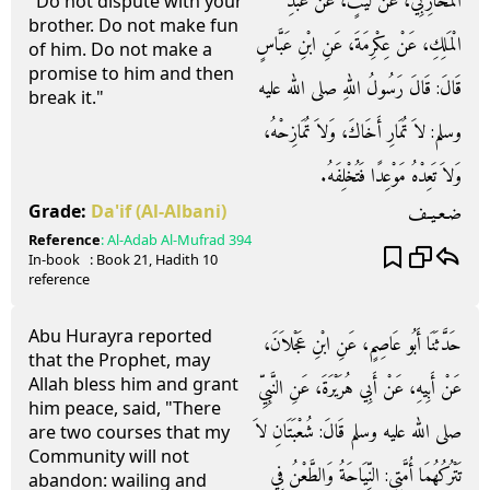
الْمُحَارِبِيُّ، عَنْ لَيْثٍ، عَنْ عَبْدِ
"Do not dispute with your
brother. Do not make fun
الْمَلِكِ، عَنْ عِكْرِمَةَ، عَنِ ابْنِ عَبَّاسٍ
of him. Do not make a
promise to him and then
قَالَ‏:‏ قَالَ رَسُولُ اللهِ صلى الله عليه
break it."
وسلم‏:‏ لاَ تُمَارِ أَخَاكَ، وَلاَ تُمَازِحْهُ،
وَلاَ تَعِدْهُ مَوْعِدًا فَتُخْلِفَهُ‏.‏
ضـعـيـف
Grade:
Da'if
(Al-Albani)
Reference
:
Al-Adab Al-Mufrad
394
In-book
: Book
21
, Hadith
10
reference
Abu Hurayra reported
حَدَّثَنَا أَبُو عَاصِمٍ، عَنِ ابْنِ عَجْلاَنَ،
that the Prophet, may
Allah bless him and grant
عَنْ أَبِيهِ، عَنْ أَبِي هُرَيْرَةَ، عَنِ النَّبِيِّ
him peace, said, "There
صلى الله عليه وسلم قَالَ‏:‏ شُعْبَتَانِ لاَ
are two courses that my
Community will not
تَتْرُكُهُمَا أُمَّتِي‏:‏ النِّيَاحَةُ وَالطَّعْنُ فِي
abandon: wailing and