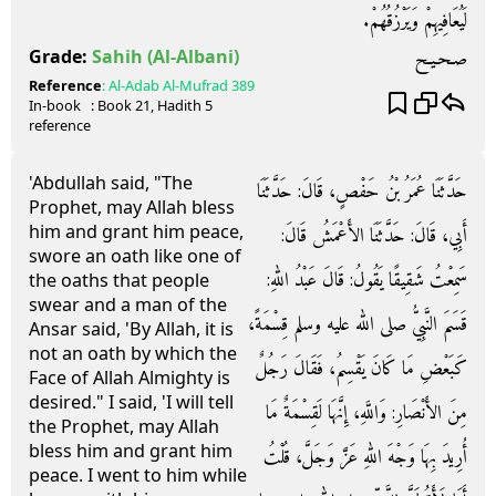
لَيُعَافِيهِمْ وَيَرْزُقُهُمْ‏.‏
صـحـيـح
Grade:
Sahih
(Al-Albani)
Reference
:
Al-Adab Al-Mufrad
389
In-book
: Book
21
, Hadith
5
reference
'Abdullah said, "The
حَدَّثَنَا عُمَرُ بْنُ حَفْصٍ، قَالَ‏:‏ حَدَّثَنَا
Prophet, may Allah bless
him and grant him peace,
أَبِي، قَالَ‏:‏ حَدَّثَنَا الأَعْمَشُ قَالَ‏:‏
swore an oath like one of
سَمِعْتُ شَقِيقًا يَقُولُ‏:‏ قَالَ عَبْدُ اللهِ‏:‏
the oaths that people
swear and a man of the
قَسَمَ النَّبِيُّ صلى الله عليه وسلم قِسْمَةً،
Ansar said, 'By Allah, it is
not an oath by which the
كَبَعْضِ مَا كَانَ يَقْسِمُ، فَقَالَ رَجُلٌ
Face of Allah Almighty is
desired." I said, 'I will tell
مِنَ الأَنْصَارِ‏:‏ وَاللَّهِ، إِنَّهَا لَقِسْمَةٌ مَا
the Prophet, may Allah
bless him and grant him
أُرِيدَ بِهَا وَجْهَ اللهِ عَزَّ وَجَلَّ، قُلْتُ
peace. I went to him while