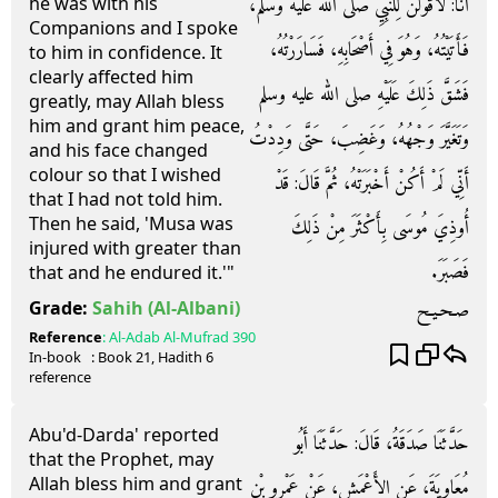
أَنَا‏:‏ لَأَقُولَنَّ لِلنَّبِيِّ صلى الله عليه وسلم،
he was with his
Companions and I spoke
فَأَتَيْتُهُ، وَهُوَ فِي أَصْحَابِهِ، فَسَارَرْتُهُ،
to him in confidence. It
clearly affected him
فَشَقَّ ذَلِكَ عَلَيْهِ صلى الله عليه وسلم
greatly, may Allah bless
him and grant him peace,
وَتَغَيَّرَ وَجْهُهُ، وَغَضِبَ، حَتَّى وَدِدْتُ
and his face changed
colour so that I wished
أَنِّي لَمْ أَكُنْ أَخْبَرَتْهُ، ثُمَّ قَالَ‏:‏ قَدْ
that I had not told him.
Then he said, 'Musa was
أُوذِيَ مُوسَى بِأَكْثَرَ مِنْ ذَلِكَ
injured with greater than
فَصَبَرَ‏.‏
that and he endured it.'"
صـحـيـح
Grade:
Sahih
(Al-Albani)
Reference
:
Al-Adab Al-Mufrad
390
In-book
: Book
21
, Hadith
6
reference
Abu'd-Darda' reported
حَدَّثَنَا صَدَقَةُ، قَالَ‏:‏ حَدَّثَنَا أَبُو
that the Prophet, may
Allah bless him and grant
مُعَاوِيَةَ، عَنِ الأَعْمَشِ، عَنْ عَمْرِو بْنِ