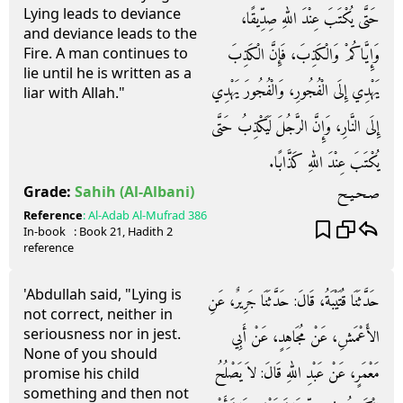
Lying leads to deviance
حَتَّى يُكْتَبَ عِنْدَ اللهِ صِدِّيقًا،
and deviance leads to the
وَإِيَّاكُمْ وَالْكَذِبَ، فَإِنَّ الْكَذِبَ
Fire. A man continues to
lie until he is written as a
يَهْدِي إِلَى الْفُجُورِ، وَالْفُجُورَ يَهْدِي
liar with Allah."
إِلَى النَّارِ، وَإِنَّ الرَّجُلَ لَيَكْذِبُ حَتَّى
يُكْتَبَ عِنْدَ اللهِ كَذَّابًا‏.‏
صـحـيـح
Grade:
Sahih
(Al-Albani)
Reference
:
Al-Adab Al-Mufrad
386
In-book
: Book
21
, Hadith
2
reference
'Abdullah said, "Lying is
حَدَّثَنَا قُتَيْبَةُ، قَالَ‏:‏ حَدَّثَنَا جَرِيرٌ، عَنِ
not correct, neither in
seriousness nor in jest.
الأَعْمَشِ، عَنْ مُجَاهِدٍ، عَنْ أَبِي
None of you should
مَعْمَرٍ، عَنْ عَبْدِ اللهِ قَالَ‏:‏ لاَ يَصْلُحُ
promise his child
something and then not