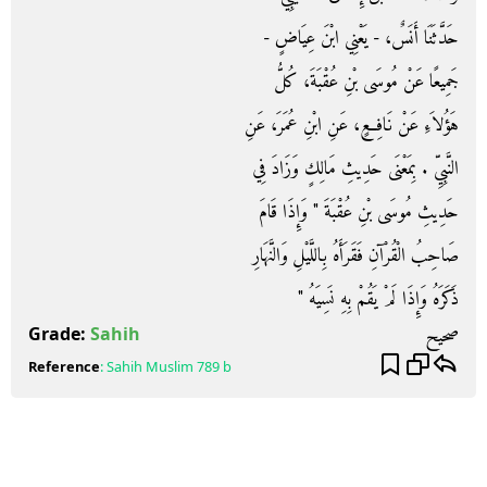
حَدَّثَنَا أَنَسٌ، - يَعْنِي ابْنَ عِيَاضٍ -
جَمِيعًا عَنْ مُوسَى بْنِ عُقْبَةَ، كُلُّ
هَؤُلاَءِ عَنْ نَافِعٍ، عَنِ ابْنِ عُمَرَ، عَنِ
النَّبِيِّ ‏.‏ بِمَعْنَى حَدِيثِ مَالِكٍ وَزَادَ فِي
حَدِيثِ مُوسَى بْنِ عُقْبَةَ ‏"‏ وَإِذَا قَامَ
صَاحِبُ الْقُرْآنِ فَقَرَأَهُ بِاللَّيْلِ وَالنَّهَارِ
ذَكَرَهُ وَإِذَا لَمْ يَقُمْ بِهِ نَسِيَهُ ‏"‏
صحيح
Grade:
Sahih
Reference
:
Sahih Muslim
789 b