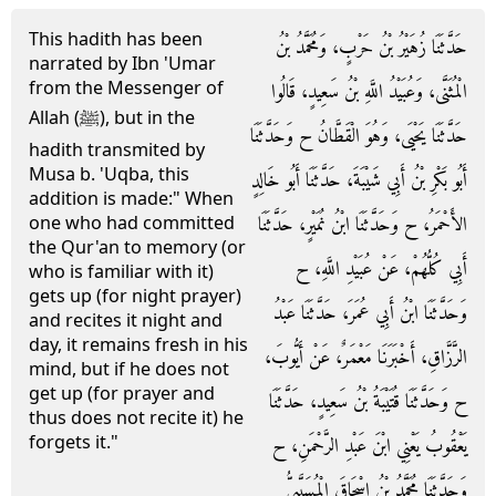
This hadith has been
حَدَّثَنَا زُهَيْرُ بْنُ حَرْبٍ، وَمُحَمَّدُ بْنُ
narrated by Ibn 'Umar
from the Messenger of
الْمُثَنَّى، وَعُبَيْدُ اللَّهِ بْنُ سَعِيدٍ، قَالُوا
Allah (ﷺ), but in the
حَدَّثَنَا يَحْيَى، وَهُوَ الْقَطَّانُ ح وَحَدَّثَنَا
hadith transmited by
Musa b. 'Uqba, this
أَبُو بَكْرِ بْنُ أَبِي شَيْبَةَ، حَدَّثَنَا أَبُو خَالِدٍ
addition is made:" When
الأَحْمَرُ، ح وَحَدَّثَنَا ابْنُ نُمَيْرٍ، حَدَّثَنَا
one who had committed
the Qur'an to memory (or
أَبِي كُلُّهُمْ، عَنْ عُبَيْدِ اللَّهِ، ح
who is familiar with it)
gets up (for night prayer)
وَحَدَّثَنَا ابْنُ أَبِي عُمَرَ، حَدَّثَنَا عَبْدُ
and recites it night and
day, it remains fresh in his
الرَّزَّاقِ، أَخْبَرَنَا مَعْمَرٌ، عَنْ أَيُّوبَ،
mind, but if he does not
get up (for prayer and
ح وَحَدَّثَنَا قُتَيْبَةُ بْنُ سَعِيدٍ، حَدَّثَنَا
thus does not recite it) he
forgets it."
يَعْقُوبُ يَعْنِي ابْنَ عَبْدِ الرَّحْمَنِ، ح
وَحَدَّثَنَا مُحَمَّدُ بْنُ إِسْحَاقَ الْمُسَيَّبِيُّ