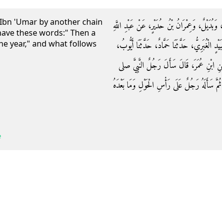
 Ibn 'Umar by another chain
 وَبُدَيْلٌ، وَعِمْرَانُ بْنُ حُدَيْرٍ، عَنْ عَبْدِ اللَّهِ
 have these words:" Then a
he year," and what follows
ْدٍ الْغُبَرِيُّ، حَدَّثَنَا حَمَّادٌ، حَدَّثَنَا أَيُّوبُ
 عَنِ ابْنِ عُمَرَ، قَالَ سَأَلَ رَجُلٌ النَّبِيَّ صلى
ُمَّ سَأَلَهُ رَجُلٌ عَلَى رَأْسِ الْحَوْلِ وَمَا بَعْدَهُ
e