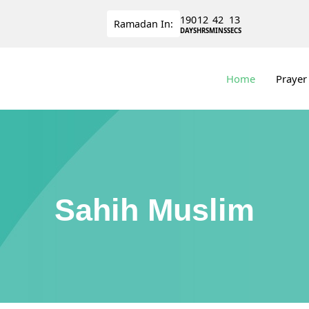
190
12
42
12
Ramadan
In:
DAYS
HRS
MINS
SECS
Home
Prayer
Sahih Muslim