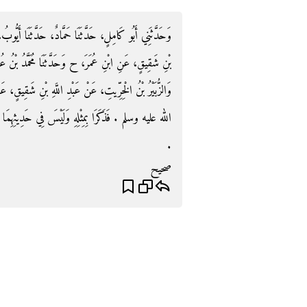
وَحَدَّثَنِي أَبُو كَامِلٍ، حَدَّثَنَا حَمَّادٌ، حَدَّثَنَا أَيُّوبُ،
بْنِ شَقِيقٍ، عَنِ ابْنِ عُمَرَ، ح وَحَدَّثَنَا مُحَمَّدُ بْنُ عُبَي،
وَالزُّبَيْرُ بْنُ الْخِرِّيتِ، عَنْ عَبْدِ اللَّهِ بْنِ شَقِيقٍ،
الله عليه وسلم ‏.‏ فَذَكَرَا بِمِثْلِهِ وَلَيْسَ فِي حَدِيثِهِمَا ث
‏.‏
صحيح