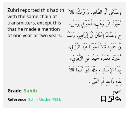
Zuhri reported this hadith
وَحَدَّثَنِي أَبُو الطَّاهِرِ، وَحَرْمَلَةُ، قَالاَ
with the same chain of
transmitters, except this
أَخْبَرَنَا ابْنُ وَهْبٍ، أَخْبَرَنِي يُونُسُ،
that he made a mention
ح وَحَدَّثَنَا إِسْحَاقُ بْنُ إِبْرَاهِيمَ، وَعَبْدُ
of one year or two years.
بْنُ حُمَيْدٍ، قَالاَ أَخْبَرَنَا عَبْدُ الرَّزَّاقِ،
أَخْبَرَنَا مَعْمَرٌ، جَمِيعًا عَنِ الزُّهْرِيِّ،
بِهَذَا الإِسْنَادِ ‏.‏ مِثْلَهُ غَيْرَ أَنَّهُمَا قَالاَ
بِعَامٍ وَاحِدٍ أَوِ اثْنَيْنِ ‏.‏
صحيح
Grade:
Sahih
Reference
:
Sahih Muslim
733 b