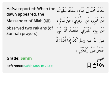
Hafsa reported: When the
حَدَّثَنَا مُحَمَّدُ بْنُ عَبَّادٍ، حَدَّثَنَا سُفْيَانُ،
dawn appeared, the
عَنْ عَمْرٍو، عَنِ الزُّهْرِيِّ، عَنْ سَالِمٍ،
Messenger of Allah (ﷺ)
observed two rak'ahs (of
عَنْ أَبِيهِ، أَخْبَرَتْنِي حَفْصَةُ، أَنَّ النَّبِيَّ
Sunnah prayers).
صلى الله عليه وسلم كَانَ إِذَا أَضَاءَ لَهُ
الْفَجْرُ صَلَّى رَكْعَتَيْنِ ‏.‏
صحيح
Grade:
Sahih
Reference
:
Sahih Muslim
723 e