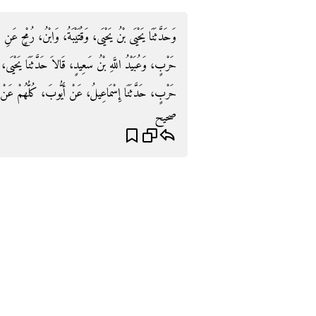
وَحَدَّثَنَا يَحْيَى بْنُ يَحْيَى، وَقُتَيْبَةُ، وَابْنُ، رُمْحٍ عَن
حَرْبٍ، وَعُبَيْدُ اللَّهِ بْنُ سَعِيدٍ، قَالاَ حَدَّثَنَا يَحْيَى، 
حَرْبٍ، حَدَّثَنَا إِسْمَاعِيلُ، عَنْ أَيُّوبَ، كُلُّهُمْ عَنْ ن
صحيح