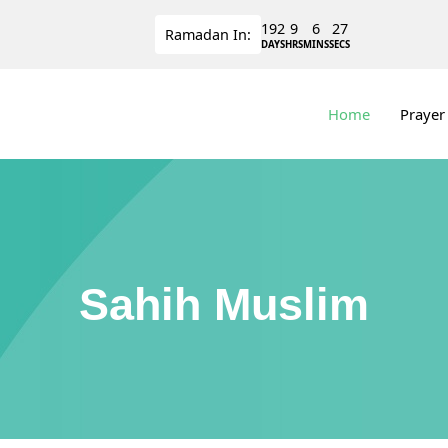
192
9
6
27
Ramadan
In:
DAYS
HRS
MINS
SECS
Home
Prayer
Sahih Muslim