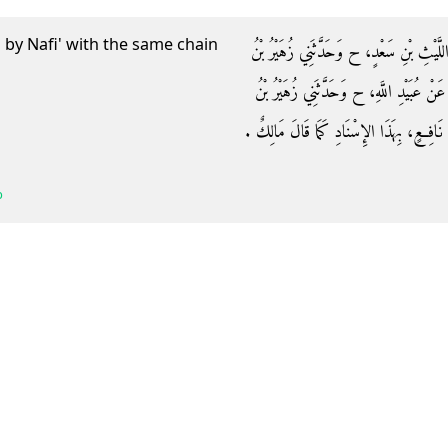
 by Nafi' with the same chain
ِ اللَّيْثِ بْنِ سَعْدٍ، ح وَحَدَّثَنِي زُهَيْرُ بْنُ
عَنْ عُبَيْدِ اللَّهِ، ح وَحَدَّثَنِي زُهَيْرُ بْنُ
َافِعٍ، بِهَذَا الإِسْنَادِ كَمَا قَالَ مَالِكٌ ‏.‏
b