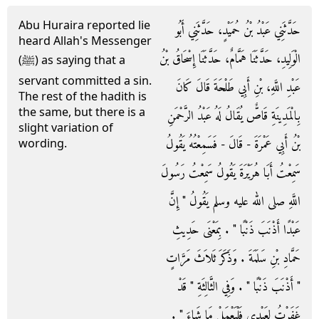
Abu Huraira reported lie
حَدَّثَنِي عَبْدُ بْنُ حُمَيْدٍ، حَدَّثَنِي أَبُو
heard Allah's Messenger
الْوَلِيدِ، حَدَّثَنَا هَمَّامٌ، حَدَّثَنَا إِسْحَاقُ بْنُ
(ﷺ) as saying that a
servant committed a sin.
عَبْدِ اللَّهِ، بْنِ أَبِي طَلْحَةَ قَالَ كَانَ
The rest of the hadith is
the same, but there is a
بِالْمَدِينَةِ قَاصٌّ يُقَالُ لَهُ عَبْدُ الرَّحْمَنِ
slight variation of
بْنُ أَبِي عَمْرَةَ - قَالَ - فَسَمِعْتُهُ يَقُولُ
wording.
سَمِعْتُ أَبَا هُرَيْرَةَ يَقُولُ سَمِعْتُ رَسُولَ
اللَّهِ صلى الله عليه وسلم يَقُولُ ‏"‏ إِنَّ
عَبْدًا أَذْنَبَ ذَنْبًا ‏"‏ ‏.‏ بِمَعْنَى حَدِيثِ
حَمَّادِ بْنِ سَلَمَةَ ‏.‏ وَذَكَرَ ثَلاَثَ مَرَّاتٍ
‏"‏ أَذْنَبَ ذَنْبًا ‏"‏ ‏.‏ وَفِي الثَّالِثَةِ ‏"‏ قَدْ
غَفَرْتُ لِعَبْدِي فَلْيَعْمَلْ مَا شَاءَ ‏"‏ ‏.‏