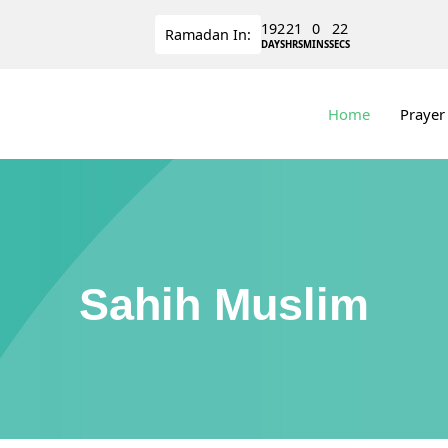
192
21
0
22
Ramadan
In:
DAYS
HRS
MINS
SECS
Home
Prayer
Sahih Muslim