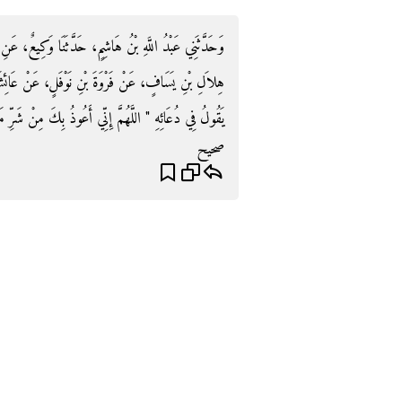
وَحَدَّثَنِي عَبْدُ اللَّهِ بْنُ هَاشِمٍ، حَدَّثَنَا وَكِيعٌ، عَنِ 
هِلاَلِ بْنِ يَسَافٍ، عَنْ فَرْوَةَ بْنِ نَوْفَلٍ، عَنْ عَائِ
يَقُولُ فِي دُعَائِهِ ‏"‏ اللَّهُمَّ إِنِّي أَعُوذُ بِكَ مِنْ شَرِّ مَ
صحيح