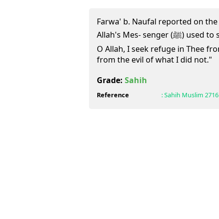
Farwa' b. Naufal reported on the 
Allah's Mes- senger (ﷺ) used to supplicate (in these words):"
O Allah, I seek refuge in Thee fro
from the evil of what I did not."
Grade:
Sahih
Reference
:
Sahih Muslim
2716