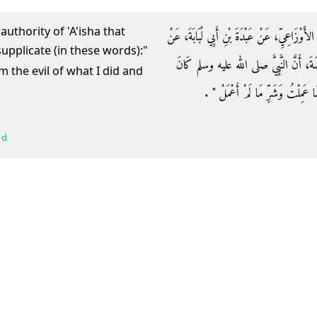
authority of 'A'isha that
الأَوْزَاعِيِّ، عَنْ عَبْدَةَ بْنِ أَبِي لُبَابَةَ، عَنْ
شَةَ، أَنَّ النَّبِيَّ صلى الله عليه وسلم كَانَ
m the evil of what I did and
ا عَمِلْتُ وَشَرِّ مَا لَمْ أَعْمَلْ ‏"‏ ‏.‏
 d