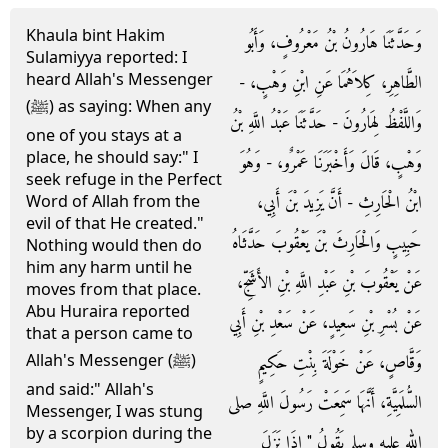
Khaula bint Hakim
وَحَدَّثَنَا هَارُونُ بْنُ مَعْرُوفٍ، وَأَبُو
Sulamiyya reported: I
heard Allah's Messenger
الطَّاهِرِ، كِلاَهُمَا عَنِ ابْنِ وَهْبٍ، -
(ﷺ) as saying: When any
وَاللَّفْظُ لِهَارُونَ - حَدَّثَنَا عَبْدُ اللَّهِ بْنُ
one of you stays at a
place, he should say:" I
وَهْبٍ، قَالَ وَأَخْبَرَنَا عَمْرٌو، - وَهُوَ
seek refuge in the Perfect
ابْنُ الْحَارِثِ - أَنَّ يَزِيدَ بْنَ أَبِي،
Word of Allah from the
evil of that He created."
حَبِيبٍ وَالْحَارِثَ بْنَ يَعْقُوبَ حَدَّثَاهُ
Nothing would then do
him any harm until he
عَنْ يَعْقُوبَ بْنِ عَبْدِ اللَّهِ بْنِ الأَشَجِّ،
moves from that place.
Abu Huraira reported
عَنْ بُسْرِ بْنِ سَعِيدٍ، عَنْ سَعْدِ بْنِ أَبِي
that a person came to
وَقَّاصٍ، عَنْ خَوْلَةَ بِنْتِ حَكِيمٍ
Allah's Messenger (ﷺ)
and said:" Allah's
السُّلَمِيَّةِ، أَنَّهَا سَمِعَتْ رَسُولَ اللَّهِ صلى
Messenger, I was stung
by a scorpion during the
الله عليه وسلم يَقُولُ ‏"‏ إِذَا نَزَلَ