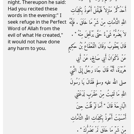
night. Thereupon he said:
Had you recited these
أَحَدُكُمْ مَنْزِلاً فَلْيَقُلْ أَعُوذُ بِكَلِمَاتِ
words in the evening:" I
اللَّهِ التَّامَّاتِ مِنْ شَرِّ مَا خَلَقَ ‏.‏ فَإِنَّهُ
seek refuge in the Perfect
Word of Allah from the
لاَ يَضُرُّهُ شَىْءٌ حَتَّى يَرْتَحِلَ مِنْهُ ‏"‏ ‏.‏
evil of what He created,"
it would not have done
قَالَ يَعْقُوبُ وَقَالَ الْقَعْقَاعُ بْنُ حَكِيمٍ
any harm to you.
عَنْ ذَكْوَانَ أَبِي صَالِحٍ، عَنْ أَبِي
هُرَيْرَةَ، أَنَّهُ قَالَ جَاءَ رَجُلٌ إِلَى النَّبِيِّ
صلى الله عليه وسلم فَقَالَ يَا رَسُولَ
اللَّهِ مَا لَقِيتُ مِنْ عَقْرَبٍ لَدَغَتْنِي
الْبَارِحَةَ قَالَ ‏"‏ أَمَا لَوْ قُلْتَ حِينَ
أَمْسَيْتَ أَعُوذُ بِكَلِمَاتِ اللَّهِ التَّامَّاتِ
مِنْ شَرِّ مَا خَلَقَ لَمْ تَضُرُّكَ ‏"‏ ‏.‏