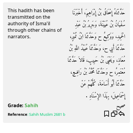
This hadith has been
حَدَّثَنَاهُ إِسْحَاقُ بْنُ إِبْرَاهِيمَ، أَخْبَرَنَا
transmitted on the
authority of Isma'il
سُفْيَانُ بْنُ عُيَيْنَةَ، وَجَرِيرُ بْنُ عَبْدِ
through other chains of
الْحَمِيدِ، وَوَكِيعٌ ح وَحَدَّثَنَا ابْنُ نُمَيْرٍ،
narrators.
حَدَّثَنَا أَبِي ح، وَحَدَّثَنَا عُبَيْدُ اللَّهِ بْنُ
مُعَاذٍ، وَيَحْيَى بْنُ حَبِيبٍ، قَالاَ حَدَّثَنَا
مُعْتَمِرٌ، ح وَحَدَّثَنَا مُحَمَّدُ بْنُ رَافِعٍ،
حَدَّثَنَا أَبُو أُسَامَةَ، كُلُّهُمْ عَنْ
إِسْمَاعِيلَ، بِهَذَا الإِسْنَادِ ‏.‏
صحيح
Grade:
Sahih
Reference
:
Sahih Muslim
2681 b