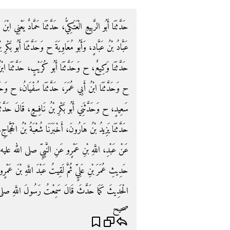
حَدَّثَنَا أَبُو الرَّبِيعِ الْعَتَكِيُّ، حَدَّثَنَا حَمَّادٌ يَعْنِي ابْ
عَبَّادُ بْنُ عَبَّادٍ، وَأَبُو مُعَاوِيَةَ ح وَحَدَّثَنَا أَبُو بَكْر
حَدَّثَنَا وَكِيعٌ، ح وَحَدَّثَنَا أَبُو كُرَيْبٍ، حَدَّثَنَا ابْنُ 
ح وَحَدَّثَنَا ابْنُ أَبِي عُمَرَ، حَدَّثَنَا سُفْيَانُ، ح وَحَدَّثَ
سَعِيدٍ، ح وَحَدَّثَنِي أَبُو بَكْرِ بْنُ نَافِعٍ، قَالَ حَدَّثَنَ،
حَدَّثَنَا يَزِيدُ بْنُ هَارُونَ، أَخْبَرَنَا شُعْبَةُ بْنُ الْحَجّ،
عَنْ عَبْدِ، اللَّهِ بْنِ عَمْرٍو عَنِ النَّبِيِّ صلى الله عليه
حَدِيثِ عُمَرَ بْنِ عَلِيٍّ ثُمَّ لَقِيتُ عَبْدَ اللَّهِ بْنَ عَمْرٍو ع
الْحَدِيثَ كَمَا حَدَّثَ قَالَ سَمِعْتُ رَسُولَ اللَّهِ صل
صحيح