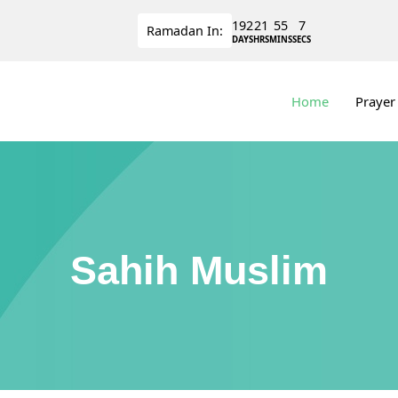
192
21
55
6
Ramadan
In:
DAYS
HRS
MINS
SECS
Home
Prayer
Sahih Muslim