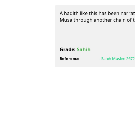
A hadith like this has been narra
Musa through another chain of t
Grade:
Sahih
Reference
:
Sahih Muslim
2672