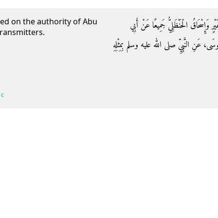
ted on the authority of Abu
َيْرٍ وَإِسْحَاقُ الْحَنْظَلِيُّ جَمِيعًا عَنْ أَبِي
ransmitters.
سَى، عَنِ النَّبِيِّ صلى الله عليه وسلم بِمِثْلِهِ
 c