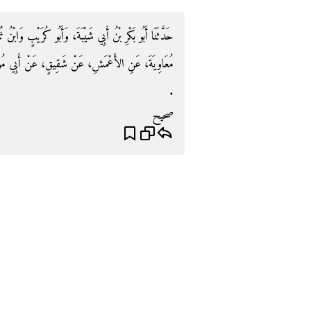
حَدَّثَنَا أَبُو بَكْرِ بْنُ أَبِي شَيْبَةَ، وَأَبُو كُرَيْبٍ وَابْنُ نُم
مُعَاوِيَةَ، عَنِ الأَعْمَشِ، عَنْ شَقِيقٍ، عَنْ أَبِي مُو
‏.‏
صحيح