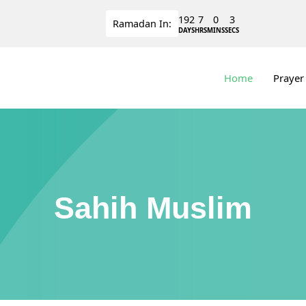
192
7
0
3
Ramadan
In:
DAYS
HRS
MINS
SECS
Home
Prayer
Sahih Muslim