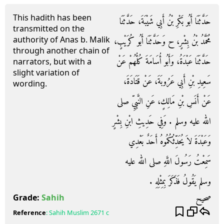
This hadith has been
حَدَّثَنَا أَبُو بَكْرِ بْنُ أَبِي شَيْبَةَ، حَدَّثَنَا
transmitted on the
authority of Anas b. Malik
مُحَمَّدُ بْنُ بِشْرٍ، ح وَحَدَّثَنَا أَبُو كُرَيْبٍ،
through another chain of
حَدَّثَنَا عَبْدَةُ، وَأَبُو أُسَامَةَ كُلُّهُمْ عَنْ
narrators, but with a
slight variation of
سَعِيدِ بْنِ أَبِي عَرُوبَةَ، عَنْ قَتَادَةَ،
wording.
عَنْ أَنَسِ بْنِ مَالِكٍ، عَنِ النَّبِيِّ صلى
الله عليه وسلم ‏.‏ وَفِي حَدِيثِ ابْنِ بِشْرٍ
وَعَبْدَةَ لاَ يُحَدِّثُكُمُوهُ أَحَدٌ بَعْدِي
سَمِعْتُ رَسُولَ اللَّهِ صلى الله عليه
وسلم يَقُولُ فَذَكَرَ بِمِثْلِهِ ‏.‏
صحيح
Grade:
Sahih
Reference
:
Sahih Muslim
2671 c