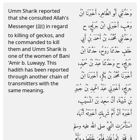
Umm Sharik reported
وَحَدَّثَنِي أَبُو الطَّاهِرِ، أَخْبَرَنَا ابْنُ
that she consulted Allah's
وَهْبٍ، أَخْبَرَنِي ابْنُ جُرَيْجٍ، ح
Messenger (ﷺ) in regard
to killing of geckos, and
وَحَدَّثَنِي مُحَمَّدُ، بْنُ أَحْمَدَ بْنِ أَبِي
he commanded to kill
them and Umm Sharik is
خَلَفٍ حَدَّثَنَا رَوْحٌ، حَدَّثَنَا ابْنُ
one of the women of Bani
جُرَيْجٍ، ح وَحَدَّثَنَا عَبْدُ بْنُ حُمَيْدٍ،
'Amir b. Luwayy. This
hadith has been reported
أَخْبَرَنَا مُحَمَّدُ بْنُ بَكْرٍ، أَخْبَرَنَا ابْنُ
through another chain of
transmitters with the
جُرَيْجٍ، أَخْبَرَنِي عَبْدُ الْحَمِيدِ بْنُ جُبَيْرِ
same meaning.
بْنِ شَيْبَةَ، أَنَّ سَعِيدَ بْنَ الْمُسَيَّبِ،
أَخْبَرَهُ أَنَّ أُمَّ شَرِيكٍ أَخْبَرَتْهُ أَنَّهَا،
اسْتَأْمَرَتِ النَّبِيَّ صلى الله عليه وسلم
فِي قَتْلِ الْوِزْغَانِ فَأَمَرَ بِقَتْلِهَا ‏.‏ وَأُمُّ