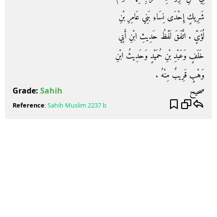
شَرِيكٍ إِحْدَى نِسَاءِ بَنِي عَامِرِ بْنِ
لُؤَىٍّ ‏.‏ اتَّفَقَ لَفْظُ حَدِيثِ ابْنِ أَبِي
خَلَفٍ وَعَبْدِ بْنِ حُمَيْدٍ وَحَدِيثُ ابْنِ
وَهْبٍ قَرِيبٌ مِنْهُ ‏.‏
صحيح
Grade:
Sahih
Reference
:
Sahih Muslim
2237 b